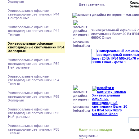
Холодные
Холо
Цвет свечения:
белы
Универсальные офисные
светодиодные светильники IP44
Нейтральные
Универсальные офисные
Универсальный офисный 
светодиодные светильники IP44
светильник Багет 20 Вт IP5
Теплые
6000К Опал
Универсальные офисные
светодиодные светильники IP54
Холодные
Универсальные офисные
светодиодные светильники IP54
Нейтральные
Универсальные офисные
светодиодные светильники IP54
Теплые
Универсальные офисные
светодиодные светильники IP65
Холодные
Универсальные офисные
светодиодные светильники IP65
Нейтральные
Универсальные офисные
светодиодные светильники IP65
Наличие на складе:
более
Теплые
Мощность: