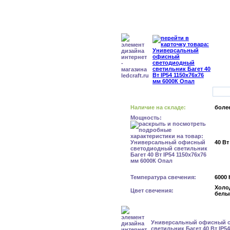
Наличие на складе:
более
Мощность:
40 Вт
Температура свечения:
6000 
Холо
Цвет свечения:
белы
Универсальный офисный 
светильник Багет 40 Вт IP5