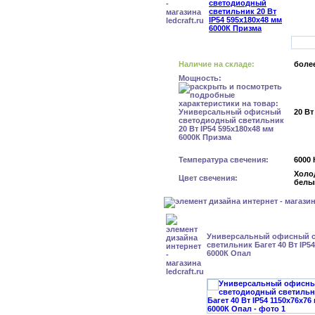
Наличие на складе:
более
Мощность:
20 Вт
Температура свечения:
6000 
Холо
Цвет свечения:
белы
Универсальный офисный 
светильник Багет 40 Вт IP5
6000К Опал