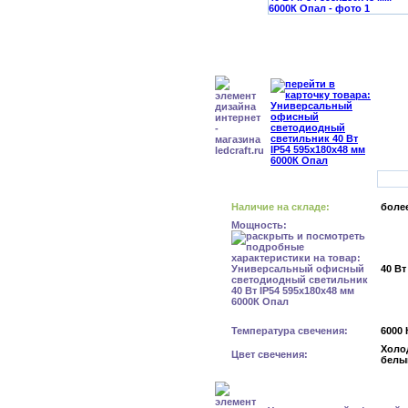
Наличие на складе:
более
Мощность:
40 Вт
Температура свечения:
6000 
Холо
Цвет свечения:
белы