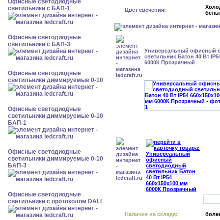
Офисные светодиодные
Холо
светильники с БАП-1
Цвет свечения:
белы
Офисные светодиодные
светильники с БАП-3
Универсальный офисный 
светильник Батон 40 Вт IP5
6000К Прозрачный
Офисные светодиодные
светильники диммируемые 0-10
Офисные светодиодные
светильники диммируемые 0-10
БАП-1
Офисные светодиодные
светильники диммируемые 0-10
БАП-3
Офисные светодиодные
светильники с протоколом DALI
Наличие на складе:
более