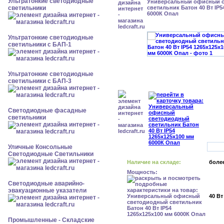
Ультратонкие светодиодные
Универсальный офисный 
светильники
светильник Батон 40 Вт IP5
6000К Опал
Ультратонкие светодиодные
светильники с БАП-1
Ультратонкие светодиодные
светильники с БАП-3
Светодиодные фасадные
светильники
Уличные Консольные
Светодиодные Светильники
Наличие на складе:
более
Мощность:
Светодиодные аварийно-
эвакуационные указатели
40 Вт
Промышленные - Складские