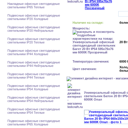
Накладные офисные светодиодные
светильники IP65 Теплые
Подвесные офисные светодиодные
светильники IP20 Холодные
Наличие на складе:
более
Подвесные офисные светодиодные
Мощность:
светильники IP20 Нейтральные
Подвесные офисные светодиодные
20 Вт
светильники IP20 Теплые
Подвесные офисные светодиодные
светильники IP44 Холодные
Температура свечения:
6000 
Подвесные офисные светодиодные
светильники IP44 Нейтральные
Холо
Цвет свечения:
белы
Подвесные офисные светодиодные
светильники IP44 Теплые
Подвесные офисные светодиодные
светильники IP54 Холодные
Универсальный офисный 
светильник Батон 20 Вт IP5
Подвесные офисные светодиодные
6000К Опал
светильники IP54 Нейтральные
Подвесные офисные светодиодные
светильники IP54 Теплые
Подвесные офисные светодиодные
светильники IP65 Холодные