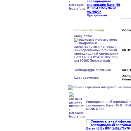
Наличие на складе:
более
Мощность:
60 Вт
Температура свечения:
6000 
Холо
Цвет свечения:
белы
Универсальный офисный 
светильник Багет 45 Вт IP5
6000К Опал