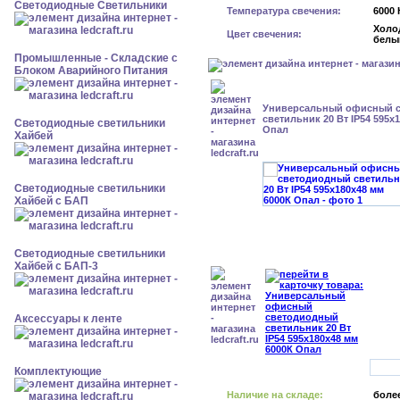
Светодиодные Светильники
Температура свечения:
6000 
Холо
Цвет свечения:
белы
Промышленные - Складские с
Блоком Аварийного Питания
Универсальный офисный 
светильник 20 Вт IP54 595x
Светодиодные светильники
Опал
Хайбей
Светодиодные светильники
Хайбей с БАП
Светодиодные светильники
Хайбей с БАП-3
Аксессуары к ленте
Комплектующие
Наличие на складе:
более