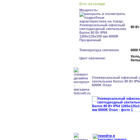
Есть на складе
Мощность:
80 Вт
Температура свечения:
6000 
Холо
Цвет свечения:
белы
Универсальный офисный 
светильник Батон 80 Вт IP5
6000К Опал