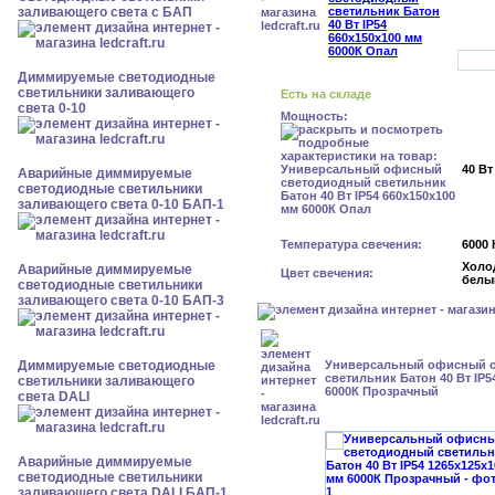
заливающего света с БАП
Диммируемые светодиодные
светильники заливающего
Есть на складе
света 0-10
Мощность:
40 Вт
Аварийные диммируемые
светодиодные светильники
заливающего света 0-10 БАП-1
Температура свечения:
6000 
Холо
Аварийные диммируемые
Цвет свечения:
белы
светодиодные светильники
заливающего света 0-10 БАП-3
Диммируемые светодиодные
Универсальный офисный 
светильник Батон 40 Вт IP5
светильники заливающего
6000К Прозрачный
света DALI
Аварийные диммируемые
светодиодные светильники
заливающего света DALI БАП-1