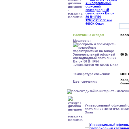
Наличие на складе:
более
Мощность:
80 Вт
Температура свечения:
6000 
Холо
Цвет свечения:
белы
Универсальный офисный 
светильник 40 Вт IP54 1195
Опал