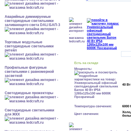
Аварийные диммируемые
светодиодные светильники
заливающего света DALI БАП-3
Торговые модульные
светодиодные светильники
ритейл
Есть на складе
Профильные фигурные
Мощность:
светильники с равномерной
засветкой
40 Вт
Светодиодные прожекторы
Температура свечения:
6000 
Светодиодные светильники
Холо
Цвет свечения:
для ЖКХ
белы