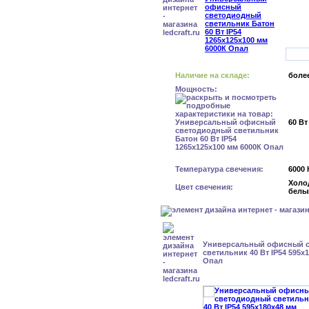
Наличие на складе:
более
Мощность:
60 Вт
Температура свечения:
6000 
Холо
Цвет свечения:
белы
Универсальный офисный 
светильник 40 Вт IP54 595x
Опал