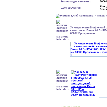
Температура свечения:
6000 
Холо
Цвет свечения:
белы
Универсальный офисный 
светильник Батон 60 Вт IP5
6000К Прозрачный