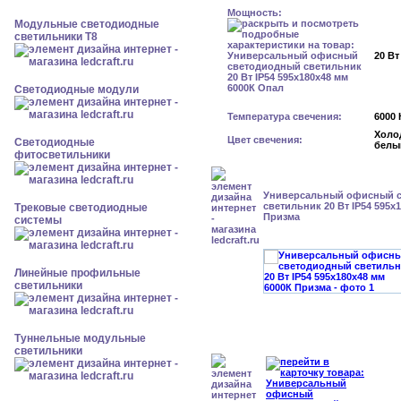
Мощность:
Модульные светодиодные
светильники Т8
20 Вт
Светодиодные модули
Температура свечения:
6000 
Холо
Цвет свечения:
Светодиодные
белы
фитосветильники
Универсальный офисный 
светильник 20 Вт IP54 595x
Трековые светодиодные
Призма
системы
Линейные профильные
светильники
Туннельные модульные
светильники