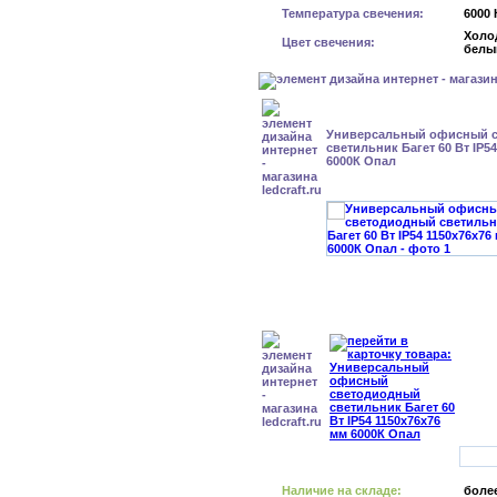
Температура свечения:
6000 
Холо
Цвет свечения:
белы
Универсальный офисный 
светильник Багет 60 Вт IP5
6000К Опал
Наличие на складе:
более