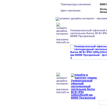
Температура свечения:
6000 
Холо
Цвет свечения:
белы
Универсальный офисный 
светильник Батон 80 Вт IP5
6000К Прозрачный