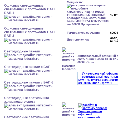
Мощность:
Офисные светодиодные
светильники с протоколом DALI
БАП-1
40 Вт
Офисные светодиодные
светильники с протоколом DALI
Температура свечения:
6000 
БАП-3
Холо
Цвет свечения:
белы
Cветодиодные панели
Универсальный офисный 
светильник Батон 40 Вт IP5
6000К Опал
Cветодиодные панели с БАП
Cветодиодные панели с БАП-3
Светодиодные светильники
заливающего света
Светодиодные светильники