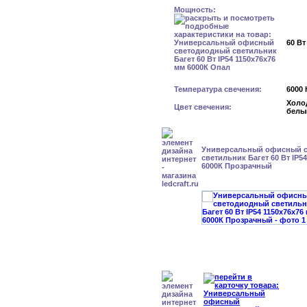
Мощность:
60 Вт
Температура свечения:
6000 
Холо
Цвет свечения:
белы
Универсальный офисный 
светильник Багет 60 Вт IP5
6000К Прозрачный