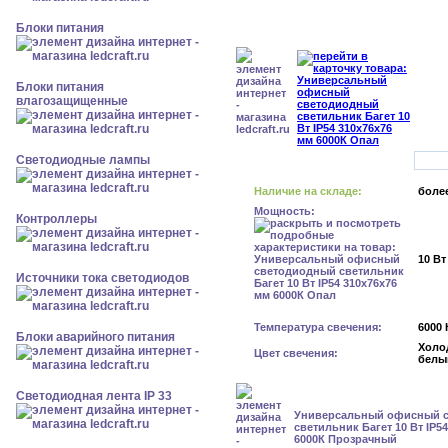
Блоки питания
Блоки питания
влагозащищенные
Светодиодные лампы
Наличие на складе:
более
Мощность:
Контроллеры
10 Вт
Источники тока светодиодов
Температура свечения:
6000 
Блоки аварийного питания
Холо
Цвет свечения:
белы
Светодиодная лента IP 33
Универсальный офисный 
светильник Багет 10 Вт IP5
6000К Прозрачный