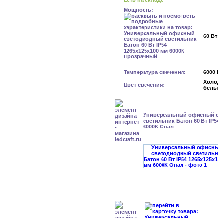
Есть на складе
Мощность:
60 Вт
Температура свечения:
6000 
Холо
Цвет свечения:
белы
Универсальный офисный 
светильник Батон 60 Вт IP5
6000К Опал