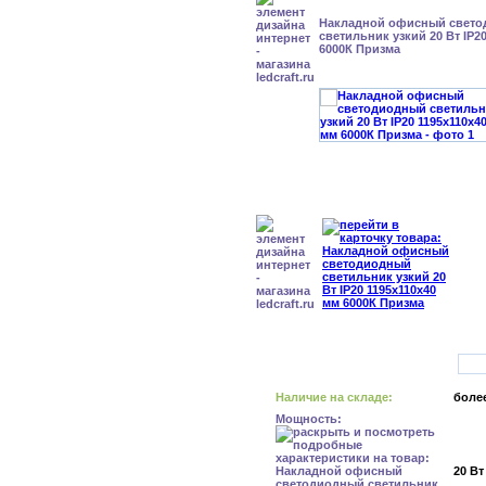
Накладной офисный свет
светильник узкий 20 Вт IP2
6000К Призма
Наличие на складе:
более
Мощность:
20 Вт