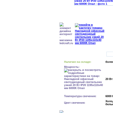
Наличие на складе:
более
Мощность:
20 Вт
Температура свечения:
6000 
Холо
Цвет свечения:
белы