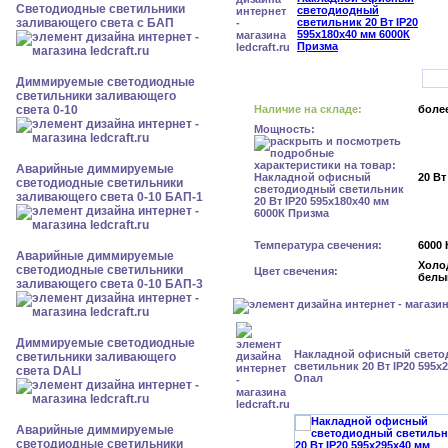
Светодиодные светильники
заливающего света с БАП
Диммируемые светодиодные
светильники заливающего
света 0-10
Наличие на складе:
более
Мощность:
Аварийные диммируемые
20 Вт
светодиодные светильники
заливающего света 0-10 БАП-1
Температура свечения:
6000 
Аварийные диммируемые
Холо
светодиодные светильники
Цвет свечения:
белы
заливающего света 0-10 БАП-3
Диммируемые светодиодные
Накладной офисный свет
светильники заливающего
светильник 20 Вт IP20 595x
света DALI
Опал
Аварийные диммируемые
светодиодные светильники