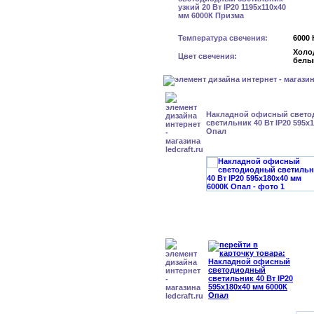
Температура свечения:
6000 
Холо
Цвет свечения:
белы
Накладной офисный свет
светильник 40 Вт IP20 595x
Опал