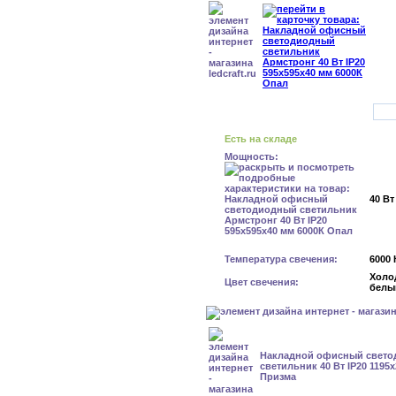
Есть на складе
Мощность:
40 Вт
Температура свечения:
6000 
Холо
Цвет свечения:
белы
Накладной офисный свет
светильник 40 Вт IP20 1195
Призма