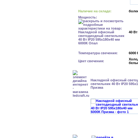
Наличие на складе:
более
Мощность:
40 Вт
Температура свечения:
6000 
Холо
Цвет свечения:
белы
Накладной офисный свет
светильник 40 Вт IP20 595x
Призма