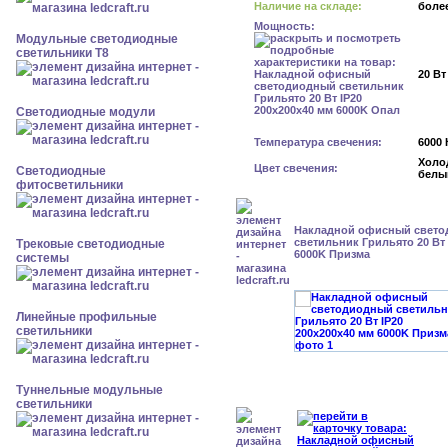
Наличие на складе:
более
Мощность:
Модульные светодиодные
светильники Т8
20 Вт
Светодиодные модули
Температура свечения:
6000 
Холо
Цвет свечения:
Светодиодные
белы
фитосветильники
Накладной офисный свет
светильник Грильято 20 Вт 
Трековые светодиодные
6000K Призма
системы
Линейные профильные
светильники
Туннельные модульные
светильники