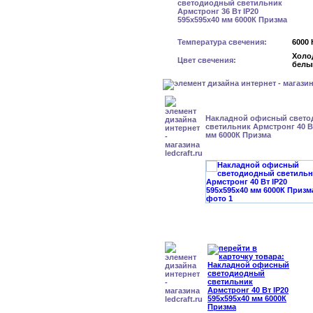
Температура свечения:
6000 
Холо
Цвет свечения:
белы
Накладной офисный свет
светильник Армстронг 40 Вт
мм 6000К Призма