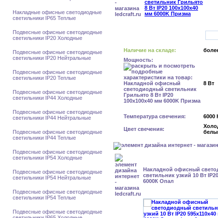
Накладные офисные светодиодные
светильники IP65 Теплые
Подвесные офисные светодиодные
светильники IP20 Холодные
Наличие на складе:
более
Подвесные офисные светодиодные
светильники IP20 Нейтральные
Мощность:
Подвесные офисные светодиодные
светильники IP20 Теплые
8 Вт
Подвесные офисные светодиодные
светильники IP44 Холодные
Подвесные офисные светодиодные
Температура свечения:
6000 
светильники IP44 Нейтральные
Холо
Цвет свечения:
Подвесные офисные светодиодные
белы
светильники IP44 Теплые
Подвесные офисные светодиодные
светильники IP54 Холодные
Накладной офисный свет
Подвесные офисные светодиодные
светильник узкий 10 Вт IP2
светильники IP54 Нейтральные
6000К Опал
Подвесные офисные светодиодные
светильники IP54 Теплые
Подвесные офисные светодиодные
светильники IP65 Холодные