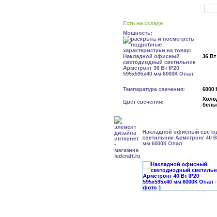
Есть на складе
Мощность:
36 Вт
Температура свечения:
6000 
Холо
Цвет свечения:
белы
Накладной офисный свет
светильник Армстронг 40 Вт
мм 6000К Опал