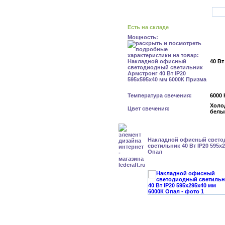
Есть на складе
Мощность:
40 Вт
Температура свечения:
6000 
Холо
Цвет свечения:
белы
Накладной офисный свет
светильник 40 Вт IP20 595x
Опал