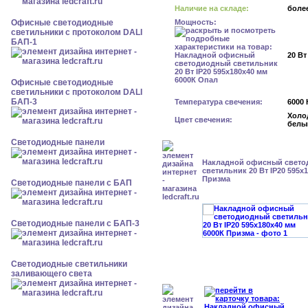
Наличие на складе:
более
Офисные светодиодные
Мощность:
светильники с протоколом DALI
БАП-1
20 Вт
Офисные светодиодные
светильники с протоколом DALI
БАП-3
Температура свечения:
6000 
Холо
Цвет свечения:
белы
Cветодиодные панели
Накладной офисный свет
светильник 20 Вт IP20 595x
Призма
Cветодиодные панели с БАП
Cветодиодные панели с БАП-3
Светодиодные светильники
заливающего света