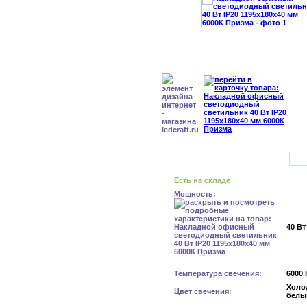
Есть на складе
Мощность:
40 Вт
Температура свечения:
6000 
Холо
Цвет свечения:
белы