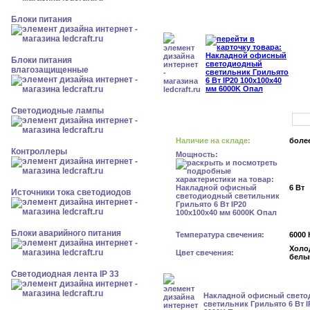
Блоки питания
Блоки питания
влагозащищенные
Светодиодные лампы
Наличие на складе:
более
Контроллеры
Мощность:
6 Вт
Источники тока светодиодов
Блоки аварийного питания
Температура свечения:
6000 
Холо
Цвет свечения:
белы
Светодиодная лента IP 33
Накладной офисный свет
светильник Грильято 6 Вт I