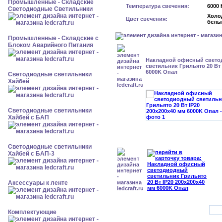
Промышленные - Складские
Температура свечения:
6000 
Светодиодные Светильники
Холо
Цвет свечения:
белы
Промышленные - Складские с
Блоком Аварийного Питания
Накладной офисный свет
светильник Грильято 20 Вт 
6000K Опал
Светодиодные светильники
Хайбей
Светодиодные светильники
Хайбей с БАП
Светодиодные светильники
Хайбей с БАП-3
Аксессуары к ленте
Комплектующие