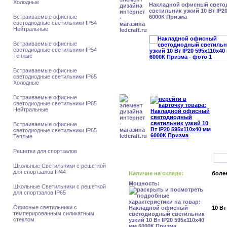
Холодные
Накладной офисный свет
светильник узкий 10 Вт IP2
Встраиваемые офисные
6000К Призма
светодиодные светильники IP54
Нейтральные
Встраиваемые офисные
светодиодные светильники IP54
Теплые
Встраиваемые офисные
светодиодные светильники IP65
Холодные
Встраиваемые офисные
светодиодные светильники IP65
Нейтральные
Встраиваемые офисные
светодиодные светильники IP65
Теплые
Решетки для спортзалов
Школьные Светильники с решеткой
для спортзалов IP44
Наличие на складе:
более
Мощность:
Школьные Светильники с решеткой
для спортзалов IP65
Офисные светильники с
10 Вт
темперированным силикатным
стеклом