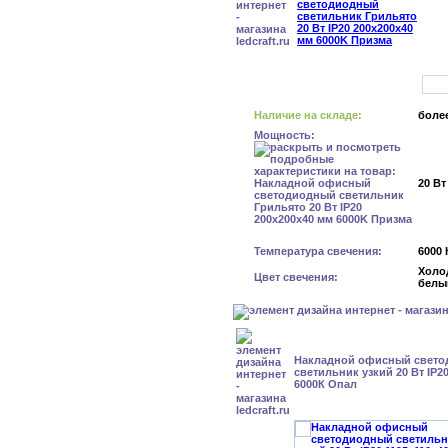
Наличие на складе:
более
Мощность:
20 Вт
Температура свечения:
6000 
Холо
Цвет свечения:
белы
Накладной офисный свет
светильник узкий 20 Вт IP2
6000К Опал