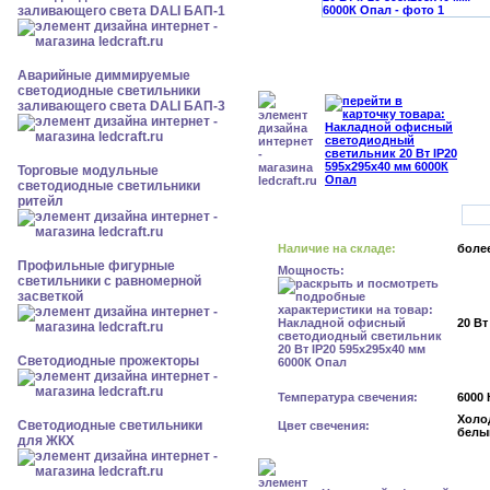
заливающего света DALI БАП-1
Аварийные диммируемые
светодиодные светильники
заливающего света DALI БАП-3
Торговые модульные
светодиодные светильники
ритейл
Наличие на складе:
более
Профильные фигурные
Мощность:
светильники с равномерной
засветкой
20 Вт
Светодиодные прожекторы
Температура свечения:
6000 
Холо
Светодиодные светильники
Цвет свечения:
белы
для ЖКХ