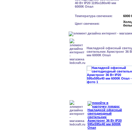
Температура свечения:
6000 
Холо
Цвет свечения:
белы
Накладной офисный свет
светильник Армстронг 36 Вт
мм 6000К Опал