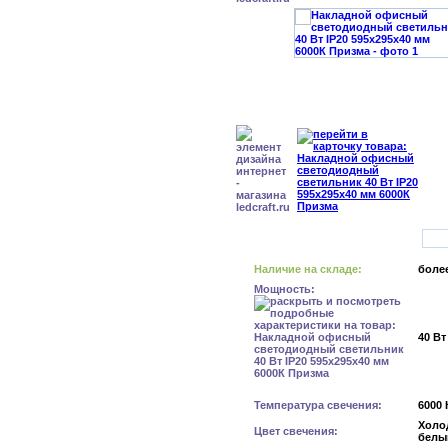
Наличие на складе:
более
Мощность:
40 Вт
Температура свечения:
6000 
Холо
Цвет свечения:
белы