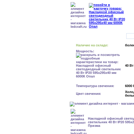
Наличие на складе:
более
Мощность:
40 Вт
Температура свечения:
6000 
Холо
Цвет свечения:
белы
Накладной офисный свет
светильник 40 Вт IP20 595x
Призма