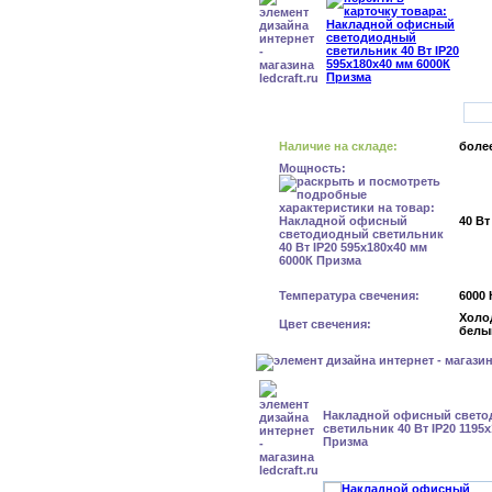
Наличие на складе:
более
Мощность:
40 Вт
Температура свечения:
6000 
Холо
Цвет свечения:
белы
Накладной офисный свет
светильник 40 Вт IP20 1195
Призма