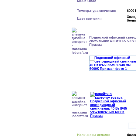
Температура свечения:
6000 
Холо
Цвет свечения:
белы
Подвесной офисный свет
светильник 40 Вт IP65 595x
Призма
Наличие на складе:
более