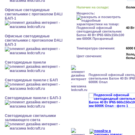
Наличие на складе:
более
Офисные светодиодные
Мощность:
светильники с протоколом DALI
БАП-1
40 Вт
Офисные светодиодные
светильники с протоколом DALI
БАП-3
Температура свечения:
6000 
Холо
Цвет свечения:
белы
Cветодиодные панели
Подвесной офисный свет
светильник Батон 40 Вт IP6
Cветодиодные панели с БАП
6000К Опал
Cветодиодные панели с БАП-3
Светодиодные светильники
заливающего света