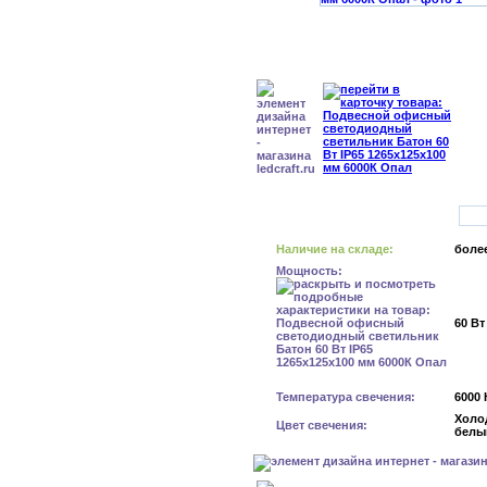
Наличие на складе:
более
Мощность:
60 Вт
Температура свечения:
6000 
Холо
Цвет свечения:
белы