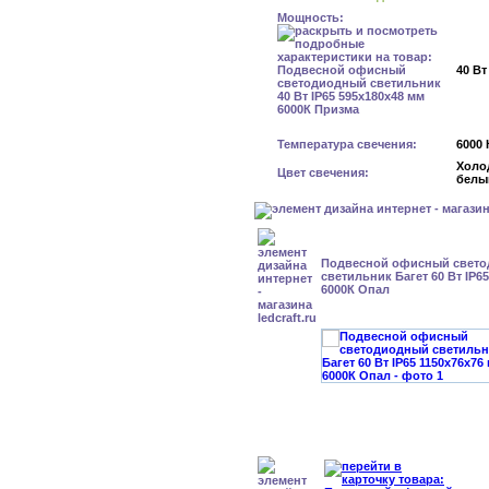
Мощность:
40 Вт
Температура свечения:
6000 
Холо
Цвет свечения:
белы
Подвесной офисный свет
светильник Багет 60 Вт IP6
6000К Опал