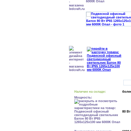
6000К Опал
Наличие на складе:
более
Мощность:
80 Вт