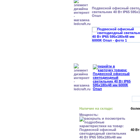
Подвесной офисный свет
светильник 40 Вт IP65 595x
Опал
Наличие на складе:
более
Мощность:
40 Вт