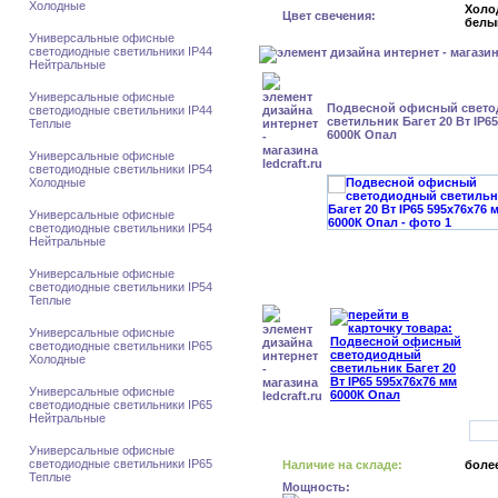
Холодные
Холо
Цвет свечения:
белы
Универсальные офисные
светодиодные светильники IP44
Нейтральные
Универсальные офисные
Подвесной офисный свет
светодиодные светильники IP44
светильник Багет 20 Вт IP6
Теплые
6000К Опал
Универсальные офисные
светодиодные светильники IP54
Холодные
Универсальные офисные
светодиодные светильники IP54
Нейтральные
Универсальные офисные
светодиодные светильники IP54
Теплые
Универсальные офисные
светодиодные светильники IP65
Холодные
Универсальные офисные
светодиодные светильники IP65
Нейтральные
Универсальные офисные
светодиодные светильники IP65
Наличие на складе:
более
Теплые
Мощность: