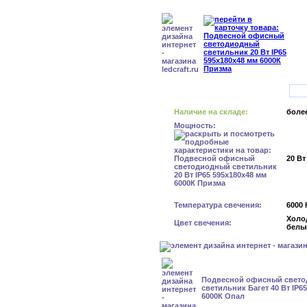
Наличие на складе:
более
Мощность:
20 Вт
Температура свечения:
6000 
Холо
Цвет свечения:
белы
Подвесной офисный свет
светильник Багет 40 Вт IP6
6000К Опал