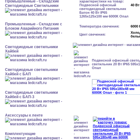
Промышленные - Складские
40 Вт
Светодиодные Светильники
Промышленные - Складские с
Температура свечения:
6000 
Блоком Аварийного Питания
Холо
Цвет свечения:
белы
Светодиодные светильники
Хайбей
Подвесной офисный свет
светильник 20 Вт IP65 595x
Опал
Светодиодные светильники
Хайбей с БАП
Светодиодные светильники
Хайбей с БАП-3
Аксессуары к ленте
Комплектующие