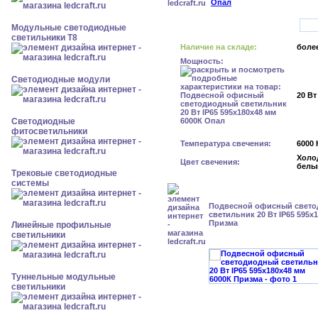
Модульные светодиодные
светильники Т8
Наличие на складе:
более
Мощность:
Светодиодные модули
20 Вт
Светодиодные
фитосветильники
Температура свечения:
6000 
Холо
Цвет свечения:
белы
Трековые светодиодные
системы
Подвесной офисный свет
светильник 20 Вт IP65 595x
Призма
Линейные профильные
светильники
Туннельные модульные
светильники