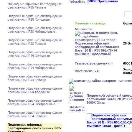
Накладные офисные светодиодные
светильники IP65 Теплые
Подвесные офисные светодиодные
светильники IP20 Холодные
Наличие на складе:
более
Подвесные офисные светодиодные
Мощность:
светильники IP20 Нейтральные
Подвесные офисные светодиодные
20 Вт
светильники IP20 Теплые
Подвесные офисные светодиодные
светильники IP44 Холодные
Температура свечения:
6000 
Подвесные офисные светодиодные
светильники IP44 Нейтральные
Холо
Цвет свечения:
белы
Подвесные офисные светодиодные
светильники IP44 Теплые
Подвесные офисные светодиодные
светильники IP54 Холодные
Подвесной офисный свет
светильник Батон 20 Вт IP6
Подвесные офисные светодиодные
6000К Опал
светильники IP54 Нейтральные
Подвесные офисные светодиодные
светильники IP54 Теплые
Подвесные офисные
светодиодные светильники IP65
Холодные