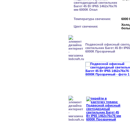
Температура свечения:
6000 
Холо
Цвет свечения:
белы
Подвесной офисный свет
светильник Багет 45 Вт IP6
6000К Прозрачный