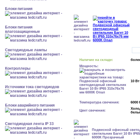
Блоки питания
Блоки питания
влагозащищенные
Светодиодные лампы
Наличие на складе:
более
Мощность:
Контроллеры
10 Вт
Источники тока светодиодов
Температура свечения:
6000 
Блоки аварийного питания
Холо
Цвет свечения:
белы
Светодиодная лента IP 33
Подвесной офисный свет
светильник Багет 10 Вт IP6
6000К Прозрачный