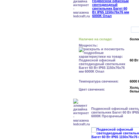
Наличие на складе:
более
Мощность:
60 Вт
Температура свечения:
6000 
Холо
Цвет свечения:
белы
Подвесной офисный свет
светильник Багет 60 Вт IP6
6000К Прозрачный