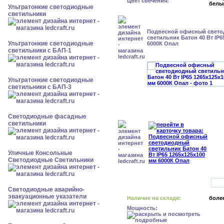
Цвет свечения:
белы
Ультратонкие светодиодные
светильники
Подвесной офисный свет
светильник Батон 40 Вт IP6
Ультратонкие светодиодные
6000К Опал
светильники с БАП-1
Ультратонкие светодиодные
светильники с БАП-3
Светодиодные фасадные
светильники
Уличные Консольные
Светодиодные Светильники
Светодиодные аварийно-
эвакуационные указатели
Наличие на складе:
более
Мощность: