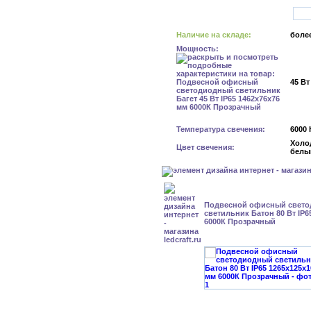
Наличие на складе:
более
Мощность:
45 Вт
Температура свечения:
6000 
Холо
Цвет свечения:
белы
Подвесной офисный свет
светильник Батон 80 Вт IP6
6000К Прозрачный