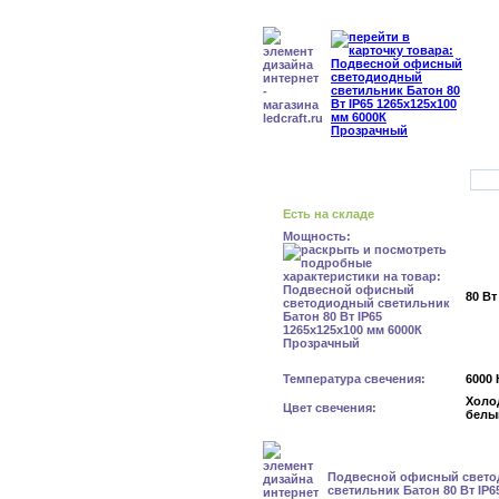
Есть на складе
Мощность:
80 Вт
Температура свечения:
6000 
Холо
Цвет свечения:
белы
Подвесной офисный свет
светильник Батон 80 Вт IP6