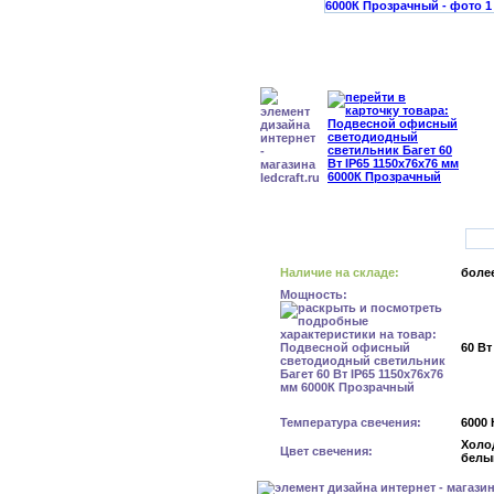
Наличие на складе:
более
Мощность:
60 Вт
Температура свечения:
6000 
Холо
Цвет свечения:
белы