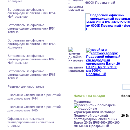
Холодные
6000К Прозрачный
Встраиваемые офисные
светодиодные светильники IP54
Нейтральные
Встраиваемые офисные
светодиодные светильники IP54
Теплые
Встраиваемые офисные
светодиодные светильники IP65
Холодные
Встраиваемые офисные
светодиодные светильники IP65
Нейтральные
Встраиваемые офисные
светодиодные светильники IP65
Теплые
Решетки для спортзалов
Школьные Светильники с решеткой
Наличие на складе:
более
для спортзалов IP44
Мощность:
Школьные Светильники с решеткой
для спортзалов IP65
20 Вт
Офисные светильники с
темперированным силикатным
стеклом