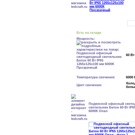
Есть на складе
Мощность:
60 Вт
Температура свечения:
6000 
Холо
Цвет свечения:
белы
Подвесной офисный свет
светильник Батон 60 Вт IP6
6000К Опал