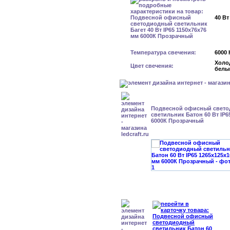
40 Вт
Температура свечения:
6000 
Холо
Цвет свечения:
белы
Подвесной офисный свет
светильник Батон 60 Вт IP6
6000К Прозрачный