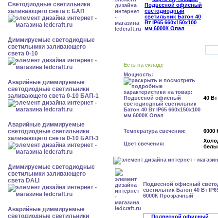
Светодиодные светильники
заливающего света с БАП
Диммируемые светодиодные
светильники заливающего
света 0-10
Есть на складе
Мощность:
Аварийные диммируемые
светодиодные светильники
заливающего света 0-10 БАП-1
40 Вт
Аварийные диммируемые
светодиодные светильники
Температура свечения:
6000 
заливающего света 0-10 БАП-3
Холо
Цвет свечения:
белы
Диммируемые светодиодные
светильники заливающего
света DALI
Подвесной офисный свет
светильник Батон 40 Вт IP6
6000К Прозрачный
Аварийные диммируемые
светодиодные светильники