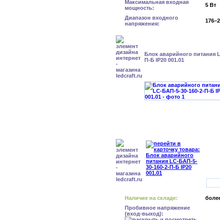
Максимальная входная
5 Вт
мощность:
Диапазон входного
176–2
напряжения:
Блок аварийного питания L
П-Б IP20 001.01
Наличие на складе:
более
Пробивное напряжение
(вход-выход):