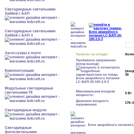
Светодиодные светильники
Хайбей с БАП
Светодиодные светильники
Хайбей с БАП-3
Аксессуары к ленте
Наличие на складе:
более
Пробивное напряжение
(вход-выход):
Комплектующие
(вход
30
Модульные светодиодные
Максимальная входная
светильники Т8
5 Вт
мощность:
Диапазон входного
176–2
напряжения:
Светодиодные модули
Блок аварийного питания L
Светодиодные
фитосветильники