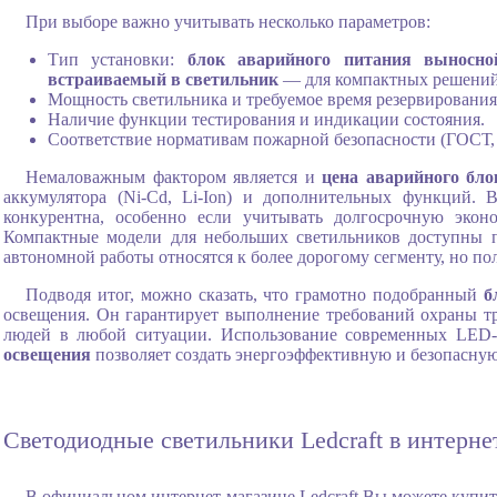
При выборе важно учитывать несколько параметров:
Тип установки:
блок аварийного питания выносно
встраиваемый в светильник
— для компактных решений 
Мощность светильника и требуемое время резервирования
Наличие функции тестирования и индикации состояния.
Соответствие нормативам пожарной безопасности (ГОСТ
Немаловажным фактором является и
цена аварийного бло
аккумулятора (Ni-Cd, Li-Ion) и дополнительных функций.
конкурентна, особенно если учитывать долгосрочную эко
Компактные модели для небольших светильников доступны
автономной работы относятся к более дорогому сегменту, но п
Подводя итог, можно сказать, что грамотно подобранный
б
освещения. Он гарантирует выполнение требований охраны тр
людей в любой ситуации. Использование современных LED-
освещения
позволяет создать энергоэффективную и безопасную 
Светодиодные светильники Ledcraft в интерне
В официальном интернет-магазине Ledcraft Вы можете купит