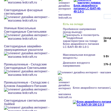
Светодиодные фасадные
светильники
Есть на складе
Уличные Консольные
Пробивное напряжение
Светодиодные Светильники
(вход-выход):
(вход
30
Светодиодные аварийно-
эвакуационные указатели
Максимальная входная
5 Вт
мощность:
Диапазон входного
Промышленные - Складские
176–2
напряжения:
Светодиодные Светильники
Промышленные - Складские с
Блоком Аварийного Питания
Блок аварийного питания L
Светодиодные светильники
Хайбей