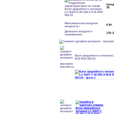
(вход
30
Максимальная входная
6 Вт
мощность:
Диапазон входного
176–2
напряжения:
Блок аварийного питания L
М-Б IP20 001.01