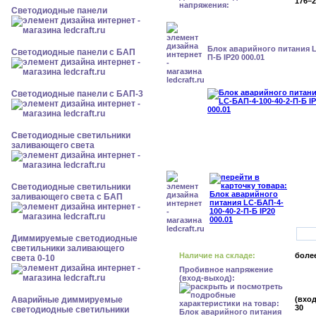
176–2
напряжения:
Cветодиодные панели
Блок аварийного питания L
Cветодиодные панели с БАП
П-Б IP20 000.01
Cветодиодные панели с БАП-3
Светодиодные светильники
заливающего света
Светодиодные светильники
заливающего света с БАП
Диммируемые светодиодные
светильники заливающего
Наличие на складе:
более
света 0-10
Пробивное напряжение
(вход-выход):
Аварийные диммируемые
(вход
30
светодиодные светильники