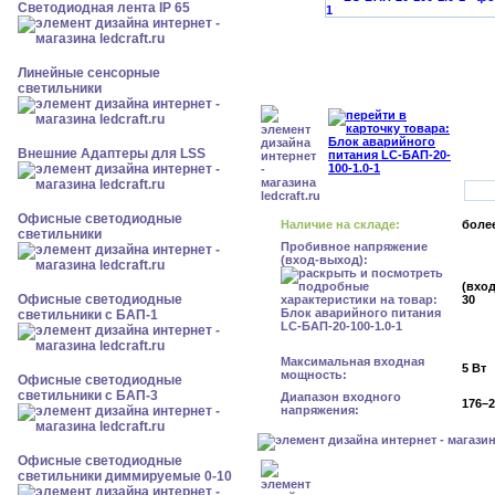
Светодиодная лента IP 65
Линейные сенсорные
светильники
Внешние Адаптеры для LSS
Офисные светодиодные
Наличие на складе:
более
светильники
Пробивное напряжение
(вход-выход):
(вход
Офисные светодиодные
30
светильники с БАП-1
Максимальная входная
5 Вт
мощность:
Офисные светодиодные
светильники с БАП-3
Диапазон входного
176–2
напряжения:
Офисные светодиодные
светильники диммируемые 0-10