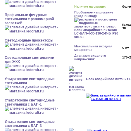
Наличие на складе:
более
Пробивное напряжение
Профильные фигурные
(вход-выход):
светильники с равномерной
засветкой
(вход
30
Светодиодные прожекторы
Максимальная входная
5 Вт
мощность:
Диапазон входного
Светодиодные светильники
176–2
напряжения:
для ЖКХ
Ультратонкие светодиодные
Блок аварийного питания L
светильники
Ультратонкие светодиодные
светильники с БАП-1
Ультратонкие светодиодные
светильники с БАП-3