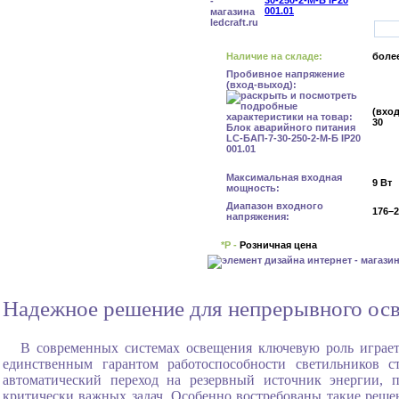
Наличие на складе:
более
Пробивное напряжение
(вход-выход):
(вход
30
Максимальная входная
9 Вт
мощность:
Диапазон входного
176–2
напряжения:
*Р -
Розничная цена
Надежное решение для непрерывного осве
В современных системах освещения ключевую роль играет
единственным гарантом работоспособности светильников 
автоматический переход на резервный источник энергии, 
критически важных задач. Особенно востребованы такие решен