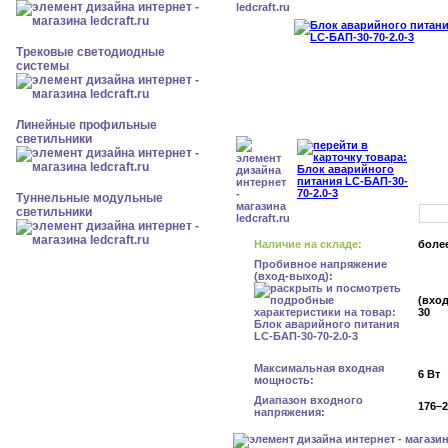
Трековые светодиодные
системы
Линейные профильные
светильники
Туннельные модульные
светильники
Наличие на складе:
более
Пробивное напряжение
(вход-выход):
(вход
30
Максимальная входная
6 Вт
мощность:
Диапазон входного
176–2
напряжения: