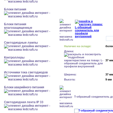
Блоки питания
Блоки питания
влагозащищенные
Светодиодные лампы
Наличие на складе:
более
Длина:
Контроллеры
37 м
Источники тока светодиодов
Ширина:
37 м
Высота:
9 мм
Блоки аварийного питания
T-образный соединитель д
Светодиодная лента IP 33