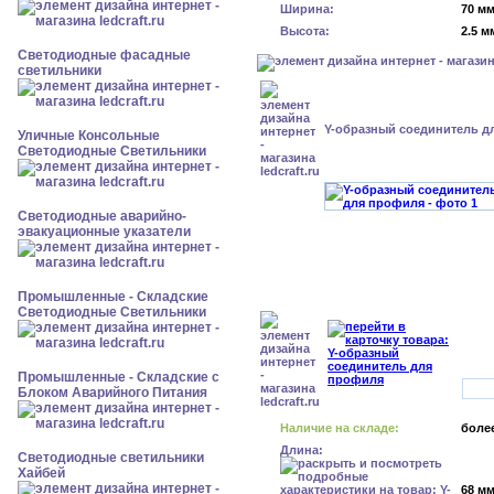
Ширина:
70 м
Высота:
2.5 м
Светодиодные фасадные
светильники
Y-образный соединитель д
Уличные Консольные
Светодиодные Светильники
Светодиодные аварийно-
эвакуационные указатели
Промышленные - Складские
Светодиодные Светильники
Промышленные - Складские с
Блоком Аварийного Питания
Наличие на складе:
более
Длина:
Светодиодные светильники
Хайбей
68 м