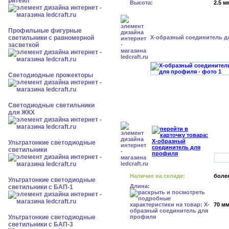
ритейл
Высота:
2.5 м
Профильные фигурные
светильники с равномерной
X-образный соединитель д
засветкой
Светодиодные прожекторы
Светодиодные светильники
для ЖКХ
Ультратонкие светодиодные
светильники
Наличие на складе:
более
Ультратонкие светодиодные
Длина:
светильники с БАП-1
70 м
Ультратонкие светодиодные
светильники с БАП-3