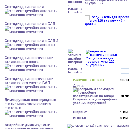
внутренний
Cветодиодные панели
Cветодиодные панели с БАП
Cветодиодные панели с БАП-3
Светодиодные светильники
заливающего света
Светодиодные светильники
Наличие на складе:
более
заливающего света с БАП
Длина:
70 м
Диммируемые светодиодные
светильники заливающего
света 0-10
Ширина:
9 мм
Высота:
9 мм
Аварийные диммируемые