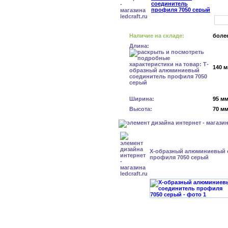
Наличие на складе:
более
Длина:
140 
Ширина:
95 м
Высота:
70 м
Х-образный алюминиевый 
профиля 7050 серый