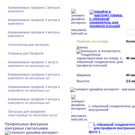
Алюминиевые профили 2 метра в
комплекте
Алюминиевые профили 3 метра в
комплекте
Алюминиевые профили 4 метра в
комплекте
Наличие на складе:
более
Уплотнители для заглушек
Длина:
Упаковка для Профиля
40 м
Алюминиевые профили 1 метр в
комплекте по несколько шт
Алюминиевые профили 2 метра в
Ширина:
40 м
комплекте по несколько шт
Высота:
2.5 м
Алюминиевые профили 3 метра в
комплекте по несколько шт
Алюминиевые профили 4 метра в
комплекте по несколько шт
L-образный соединитель д
внутренний
Заглушки для профилей
пластиковые по несколько штук
Профильные фигурные
контурные светильники