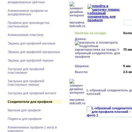
анодированные цветные
Алюминиевые профили не
анодированные
Профили для производства
светильников
Наличие на складе:
более
Алюминиевая пластина
Длина:
Экраны для профилей матовые
70 м
Экраны для профилей прозрачные
Экраны для профилей черные
Ширина:
9 мм
Заглушки для профилей
Высота:
2.5 м
пластиковые
Заглушки для профилей
пластиковые черные
L-образный соединитель д
Заглушки для профилей металл
плоский
Соединители для профиля
Крепежи для профиля
Подвесы для профиля
Алюминиевые профили 1 метр в
комплекте