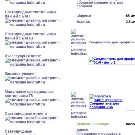
Светодиодные светильники
Ширина:
68 м
Хайбей с БАП
Высота:
2.5 м
Светодиодные светильники
Хайбей с БАП-3
Cоединитель для профиля 
Аксессуары к ленте
Комплектующие
Модульные светодиодные
светильники Т8
Светодиодные модули
Наличие на складе:
более
Длина:
Светодиодные