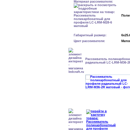
Материал рассеивателя:
Поли
Габаритный размер:
6x25.
Цвет рассеивателя:
Мато
Рассеиватель поликарбон
радиальный LC-LRM-M36-2