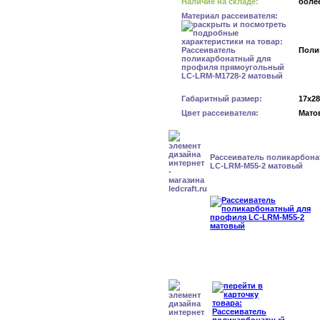
Наличие на складе:
более
Материал рассеивателя:
Поли
Габаритный размер:
17x2
Цвет рассеивателя:
Мато
Рассеиватель поликарбон
LC-LRM-M55-2 матовый