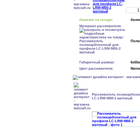
Наличие на складе:
более
Материал рассеивателя:
Поли
Габаритный размер:
6x55
Цвет рассеивателя:
Мато
Рассеиватель поликарбон
LC-LRM-M68-2 матовый