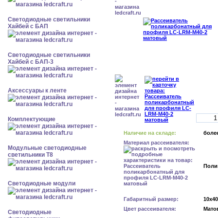
Светодиодные светильники
Хайбей с БАП
Светодиодные светильники
Хайбей с БАП-3
Аксессуары к ленте
Комплектующие
Наличие на складе:
более
Материал рассеивателя:
Модульные светодиодные
светильники Т8
Поли
Светодиодные модули
Габаритный размер:
10x4
Цвет рассеивателя:
Мато
Светодиодные