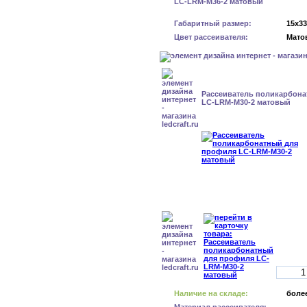
Габаритный размер:
15x3
Цвет рассеивателя:
Мато
Рассеиватель поликарбон
LC-LRM-M30-2 матовый
Наличие на складе:
более