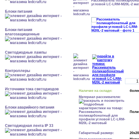
Рассеиватель поликарбон
угловой LC-LRM-M20L-2 ма
Блоки питания
Блоки питания
влагозащищенные
Светодиодные лампы
Контроллеры
Источники тока светодиодов
Наличие на складе:
более
Материал рассеивателя:
Блоки аварийного питания
Поли
Светодиодная лента IP 33
Габаритный размер:
20x2