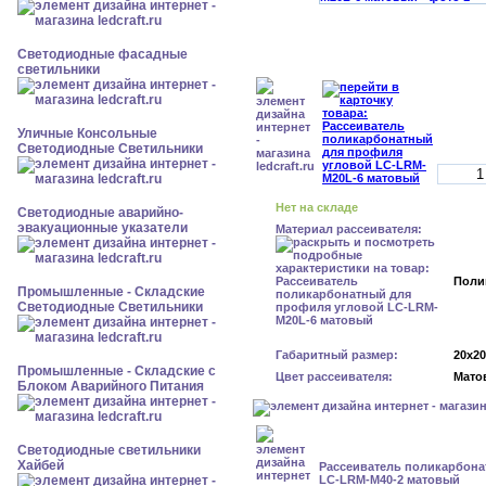
Светодиодные фасадные
светильники
Уличные Консольные
Светодиодные Светильники
Нет на складе
Светодиодные аварийно-
эвакуационные указатели
Материал рассеивателя:
Поли
Промышленные - Складские
Светодиодные Светильники
Габаритный размер:
20x2
Промышленные - Складские с
Цвет рассеивателя:
Мато
Блоком Аварийного Питания
Светодиодные светильники
Хайбей
Рассеиватель поликарбон
LC-LRM-M40-2 матовый