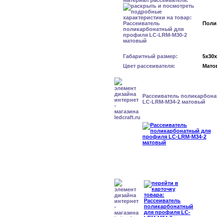
Материал рассеивателя:
Поли
Габаритный размер:
5x30
Цвет рассеивателя:
Мато
Рассеиватель поликарбон
LC-LRM-M34-2 матовый