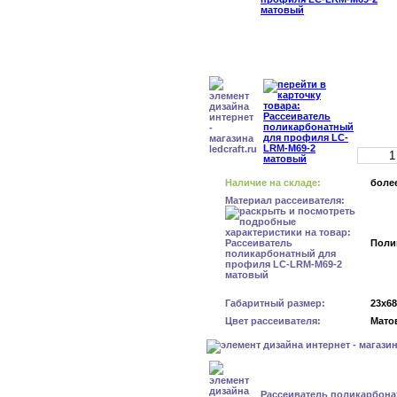
Наличие на складе:
более
Материал рассеивателя:
Поли
Габаритный размер:
23x6
Цвет рассеивателя:
Мато
Рассеиватель поликарбон