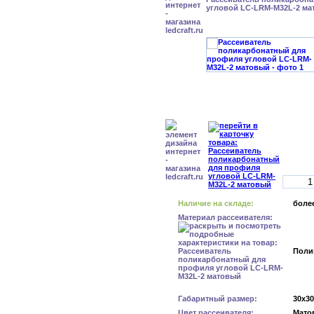
угловой LC-LRM-M32L-2 ма
Наличие на складе:
более
Материал рассеивателя:
Поли
Габаритный размер:
30x3
Цвет рассеивателя:
Мато