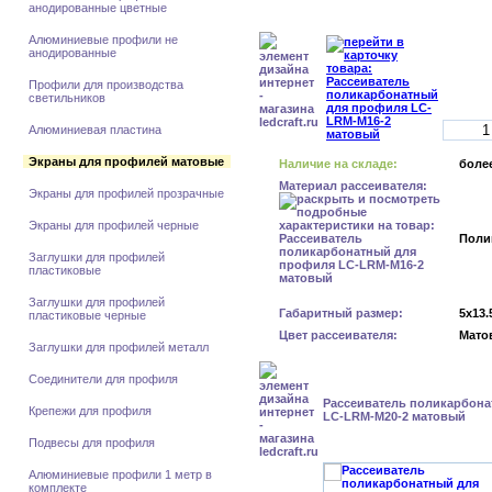
анодированные цветные
Алюминиевые профили не
анодированные
Профили для производства
светильников
Алюминиевая пластина
Экраны для профилей матовые
Наличие на складе:
более
Материал рассеивателя:
Экраны для профилей прозрачные
Экраны для профилей черные
Поли
Заглушки для профилей
пластиковые
Заглушки для профилей
Габаритный размер:
5x13.
пластиковые черные
Цвет рассеивателя:
Мато
Заглушки для профилей металл
Соединители для профиля
Рассеиватель поликарбон
Крепежи для профиля
LC-LRM-M20-2 матовый
Подвесы для профиля
Алюминиевые профили 1 метр в
комплекте