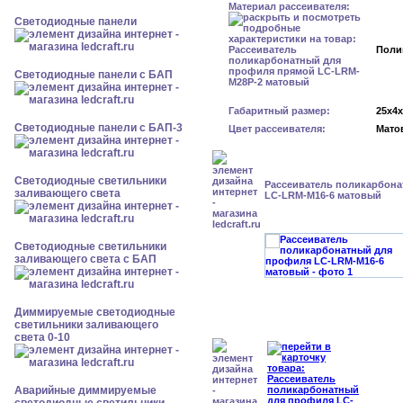
Материал рассеивателя:
Cветодиодные панели
Поли
Cветодиодные панели с БАП
Габаритный размер:
25x4
Cветодиодные панели с БАП-3
Цвет рассеивателя:
Мато
Светодиодные светильники
Рассеиватель поликарбон
заливающего света
LC-LRM-M16-6 матовый
Светодиодные светильники
заливающего света с БАП
Диммируемые светодиодные
светильники заливающего
света 0-10
Аварийные диммируемые