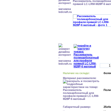
Рассеиватель поликарбон
прямой LC-LRM-M28P-6 ма
Наличие на складе:
более
Материал рассеивателя:
Поли
Габаритный размер:
25x4