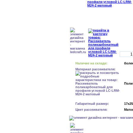
Наличие на складе:
более
Материал рассеивателя:
Поли
Габаритный размер:
17x2
Цвет рассеивателя:
Мато