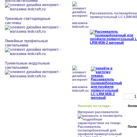
фитосветильники
Рассеиватель поликарбон
прямоугольный LC-LRM-M3
Трековые светодиодные
системы
Линейные профильные
светильники
Туннельные модульные
светильники
Наличие на складе:
более
Материал рассеивателя:
Поли