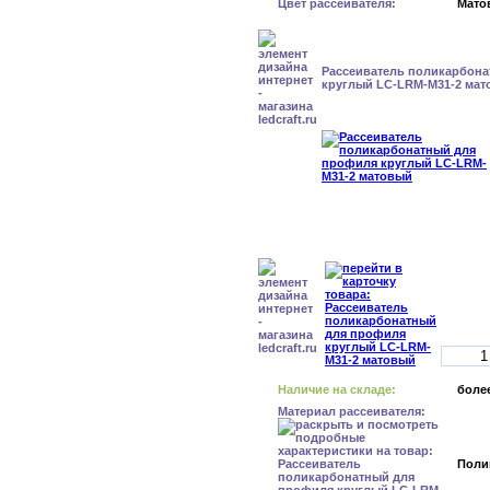
Цвет рассеивателя:
Мато
Рассеиватель поликарбон
круглый LC-LRM-M31-2 ма
Наличие на складе:
более
Материал рассеивателя:
Поли