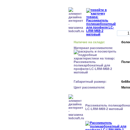
Наличие на складе:
более
Материал рассеивателя:
Поли
Габаритный размер:
6x68
Цвет рассеивателя:
Мато
Рассеиватель поликарбон
LC-LRM-M69-2 матовый