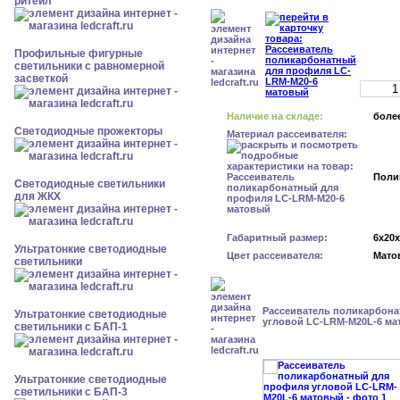
ритейл
Профильные фигурные
светильники с равномерной
засветкой
Наличие на складе:
более
Светодиодные прожекторы
Материал рассеивателя:
Поли
Светодиодные светильники
для ЖКХ
Габаритный размер:
6x20
Ультратонкие светодиодные
Цвет рассеивателя:
Мато
светильники
Рассеиватель поликарбон
Ультратонкие светодиодные
угловой LC-LRM-M20L-6 ма
светильники с БАП-1
Ультратонкие светодиодные
светильники с БАП-3