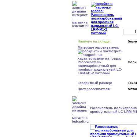
Наличие на складе:
более
Материал рассеивателя:
Поли
Габаритный размер:
14x2
Цвет рассеивателя:
Мато
Рассеиватель поликарбон
прямоугольный LC-LRM-M1