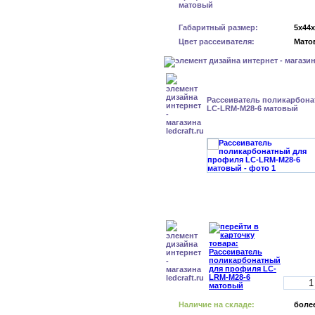
Габаритный размер:
5x44
Цвет рассеивателя:
Мато
Рассеиватель поликарбон
LC-LRM-M28-6 матовый
Наличие на складе:
более