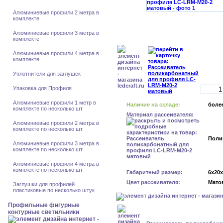
Алюминиевые профили 2 метра в
комплекте
Алюминиевые профили 3 метра в
комплекте
Алюминиевые профили 4 метра в
комплекте
Уплотнители для заглушек
Упаковка для Профиля
Алюминиевые профили 1 метр в
Наличие на складе:
более
комплекте по несколько шт
Материал рассеивателя:
Алюминиевые профили 2 метра в
комплекте по несколько шт
Поли
Алюминиевые профили 3 метра в
комплекте по несколько шт
Алюминиевые профили 4 метра в
комплекте по несколько шт
Габаритный размер:
6x20
Цвет рассеивателя:
Мато
Заглушки для профилей
пластиковые по несколько штук
Профильные фигурные
контурные светильники