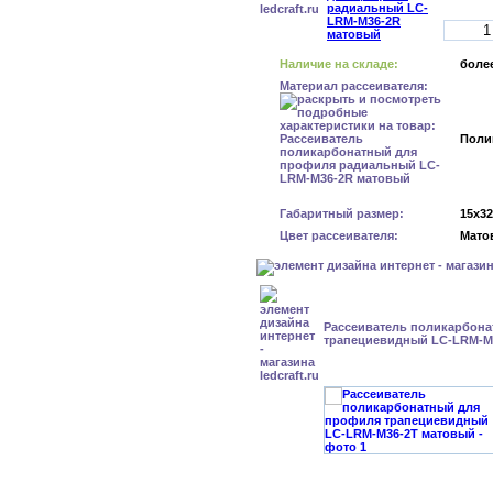
Наличие на складе:
более
Материал рассеивателя:
Поли
Габаритный размер:
15x3
Цвет рассеивателя:
Мато
Рассеиватель поликарбон
трапециевидный LC-LRM-M