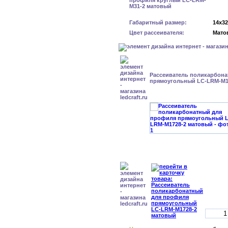
Габаритный размер:
14x3
Цвет рассеивателя:
Мато
Рассеиватель поликарбон
прямоугольный LC-LRM-M1