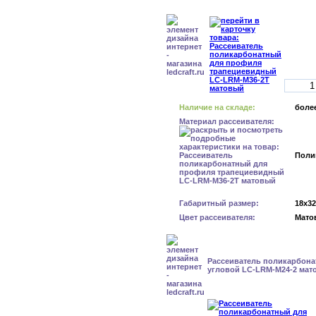
Наличие на складе:
более
Материал рассеивателя:
Поли
Габаритный размер:
18x3
Цвет рассеивателя:
Мато
Рассеиватель поликарбон
угловой LC-LRM-M24-2 мат