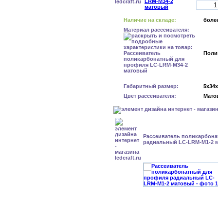
Наличие на складе:
более
Материал рассеивателя:
Поли
Габаритный размер:
5x34
Цвет рассеивателя:
Мато
Рассеиватель поликарбон
радиальный LC-LRM-M1-2 