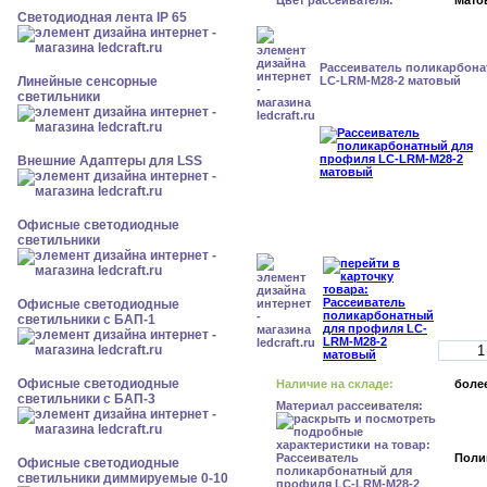
Цвет рассеивателя:
Мато
Светодиодная лента IP 65
Рассеиватель поликарбон
Линейные сенсорные
LC-LRM-M28-2 матовый
светильники
Внешние Адаптеры для LSS
Офисные светодиодные
светильники
Офисные светодиодные
светильники с БАП-1
Офисные светодиодные
Наличие на складе:
более
светильники с БАП-3
Материал рассеивателя:
Поли
Офисные светодиодные
светильники диммируемые 0-10