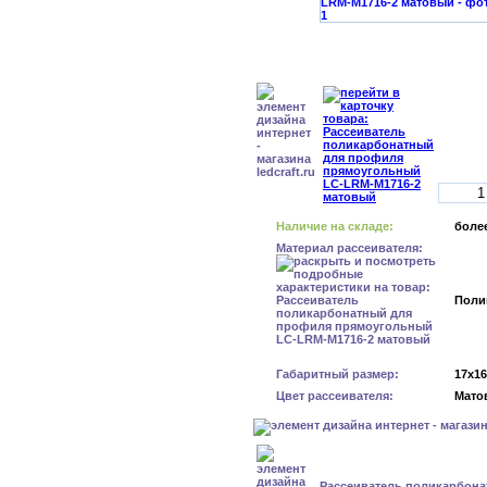
Наличие на складе:
более
Материал рассеивателя:
Поли
Габаритный размер:
17x1
Цвет рассеивателя:
Мато
Рассеиватель поликарбон