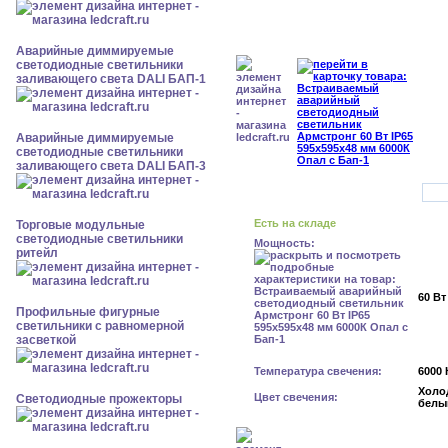
Аварийные диммируемые
светодиодные светильники
заливающего света DALI БАП-1
Аварийные диммируемые
светодиодные светильники
заливающего света DALI БАП-3
Есть на складе
Торговые модульные
светодиодные светильники
Мощность:
ритейл
60 Вт
Профильные фигурные
светильники с равномерной
засветкой
Температура свечения:
6000 
Холо
Цвет свечения:
Светодиодные прожекторы
белы