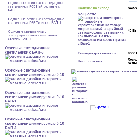
Подвесные офисные светодиодные
светильники IP65 Нейтральные с
Наличие на складе:
более
БАП-1
Мощность:
Подвесные офисные светодиодные
светильники IP65 Теплые с БАП-1
40 Вт
Офисные светильники с
темперированным силикатным
стеклом БАП-1
Офисные светодиодные
светильники с БАП-3
Температура свечения:
6000 
Холо
Цвет свечения:
белы
Офисные светодиодные
светильники диммируемые 0-10
Офисные светодиодные
светильники диммируемые 0-10
БАП-1
Офисные светодиодные
светильники диммируемые 0-10
БАП-3