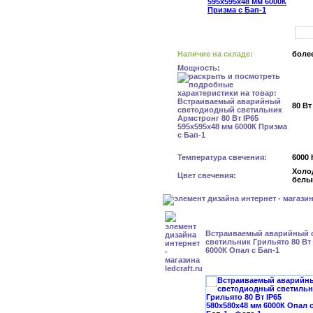
Наличие на складе:
более
Мощность:
80 Вт
Температура свечения:
6000 
Холо
Цвет свечения:
белы
Встраиваемый аварийный 
светильник Грильято 80 Вт 
6000К Опал с Бап-1