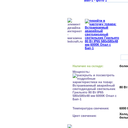
Наличие на складе:
более
Мощность:
80 Вт
Температура свечения:
6000 
Холо
Цвет свечения:
белы