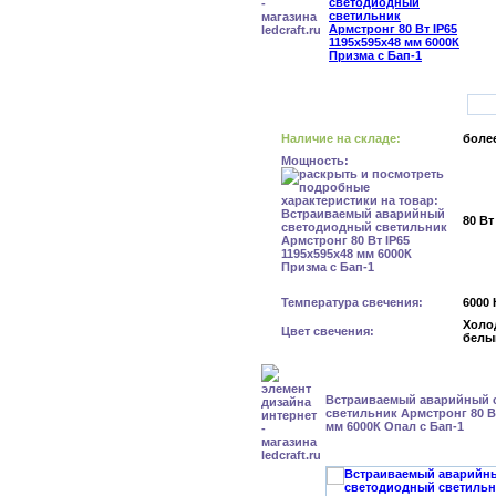
Наличие на складе:
более
Мощность:
80 Вт
Температура свечения:
6000 
Холо
Цвет свечения:
белы
Встраиваемый аварийный 
светильник Армстронг 80 Вт
мм 6000К Опал с Бап-1