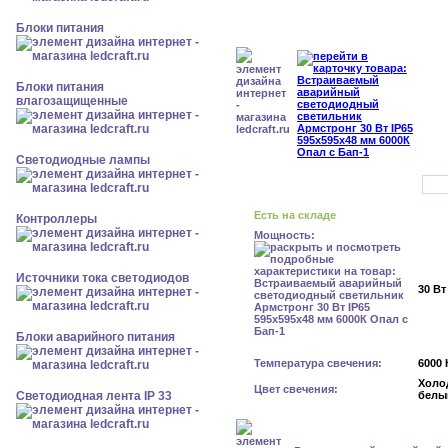
Блоки питания
Блоки питания
влагозащищенные
Светодиодные лампы
Есть на складе
Контроллеры
Мощность:
Источники тока светодиодов
30 Вт
Блоки аварийного питания
Температура свечения:
6000 
Холо
Цвет свечения:
Светодиодная лента IP 33
белы