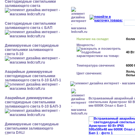
Светодиодные светильники
заливающего света
Светодиодные светильники
заливающего света с БАП
Наличие на складе:
более
Мощность:
Диммируемые светодиодные
светильники заливающего
40 Вт
света 0-10
Температура свечения:
6000 
Аварийные диммируемые
Холо
Цвет свечения:
белы
светодиодные светильники
заливающего света 0-10 БАП-1
Аварийные диммируемые
Встраиваемый аварийный 
светодиодные светильники
светильник Армстронг 60 Вт
мм 6000К Опал с Бап-1
заливающего света 0-10 БАП-3
Диммируемые светодиодные
светильники заливающего
света DALI