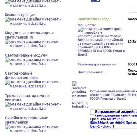
Комплектующие
Наличие на складе:
более
Мощность:
Модульные светодиодные
светильники Т8
60 Вт
Светодиодные модули
Температура свечения:
6000 
Холо
Цвет свечения:
Светодиодные
белы
фитосветильники
Встраиваемый аварийный 
светильник Грильято 60 Вт 
Трековые светодиодные
6000К Призма с Бап-1
системы
Линейные профильные
светильники