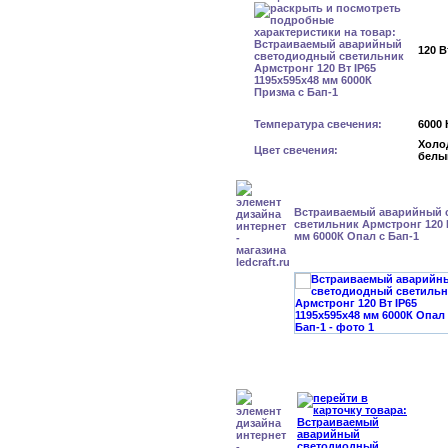
120 В
Температура свечения:
6000 
Холо
Цвет свечения:
белы
Встраиваемый аварийный 
светильник Армстронг 120 В
мм 6000К Опал с Бап-1