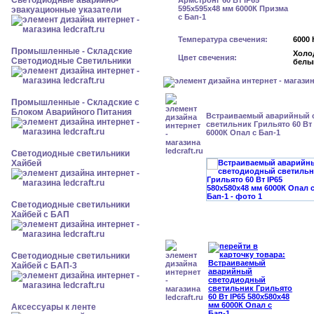
Светодиодные аварийно-
эвакуационные указатели
Температура свечения:
6000 
Промышленные - Складские
Холо
Цвет свечения:
Светодиодные Светильники
белы
Промышленные - Складские с
Блоком Аварийного Питания
Встраиваемый аварийный 
светильник Грильято 60 Вт 
6000К Опал с Бап-1
Светодиодные светильники
Хайбей
Светодиодные светильники
Хайбей с БАП
Светодиодные светильники
Хайбей с БАП-3
Аксессуары к ленте