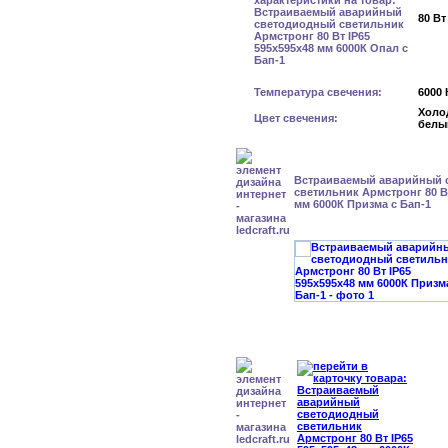
80 Вт
Температура свечения:
6000 
Холо
Цвет свечения:
белы
Встраиваемый аварийный 
светильник Армстронг 80 Вт
мм 6000К Призма с Бап-1