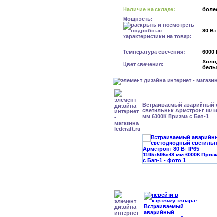
Наличие на складе:
более
Мощность:
80 Вт
Температура свечения:
6000 
Холо
Цвет свечения:
белы
Встраиваемый аварийный 
светильник Армстронг 80 Вт
мм 6000К Призма с Бап-1