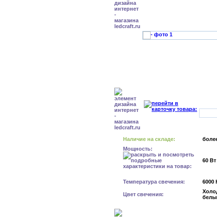
Наличие на складе:
более
Мощность:
60 Вт
Температура свечения:
6000 
Холо
Цвет свечения:
белы