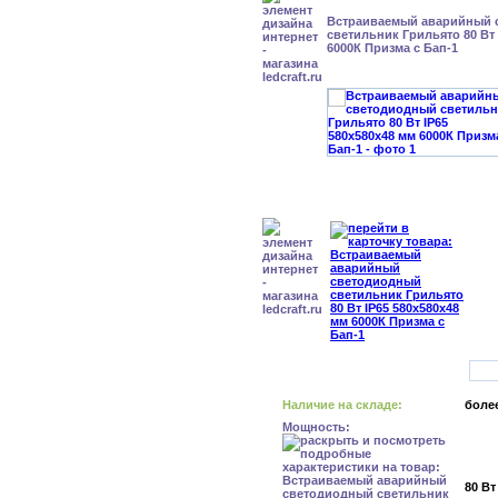
Встраиваемый аварийный 
светильник Грильято 80 Вт 
6000К Призма с Бап-1
Наличие на складе:
более
Мощность:
80 Вт