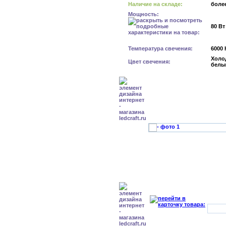
Наличие на складе:
более
Мощность:
80 Вт
Температура свечения:
6000 
Холо
Цвет свечения:
белы