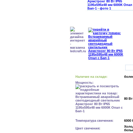
Наличие на складе:
более
Мощность:
80 Вт
Температура свечения:
6000 
Холо
Цвет свечения:
белы