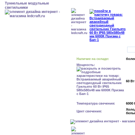
Туннельные модульные
светильники
Наличие на складе:
более
Мощность:
60 Вт
Температура свечения:
6000 
Холо
Цвет свечения:
белы