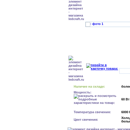
Наличие на складе:
более
Мощность:
60 Вт
Температура свечения:
6000 
Холо
Цвет свечения:
белы