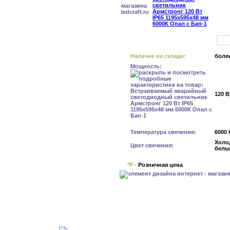
Наличие на складе:
более
Мощность:
120 В
Температура свечения:
6000 
Холо
Цвет свечения:
белы
*Р -
Розничная цена