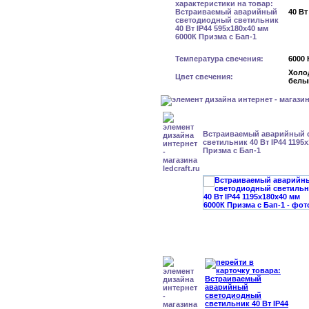
40 Вт
Температура свечения:
6000 
Холо
Цвет свечения:
белы
Встраиваемый аварийный 
светильник 40 Вт IP44 1195
Призма с Бап-1