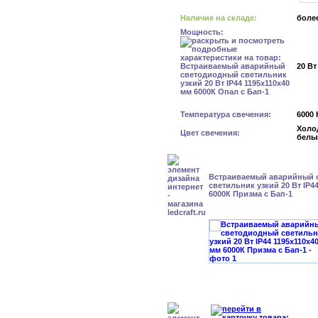
Наличие на складе:
более
Мощность:
20 Вт
Температура свечения:
6000 
Холо
Цвет свечения:
белы
Встраиваемый аварийный 
светильник узкий 20 Вт IP4
6000К Призма с Бап-1