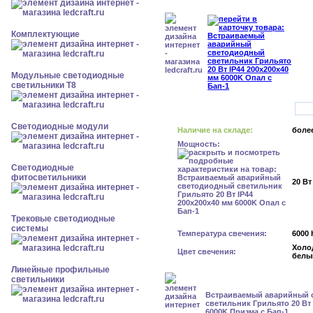
Комплектующие
Модульные светодиодные
светильники Т8
Светодиодные модули
Наличие на складе:
более
Мощность:
Светодиодные
фитосветильники
20 Вт
Трековые светодиодные
системы
Температура свечения:
6000 
Холо
Цвет свечения:
белы
Линейные профильные
светильники
Встраиваемый аварийный 
светильник Грильято 20 Вт 
6000K Призма с Бап-1