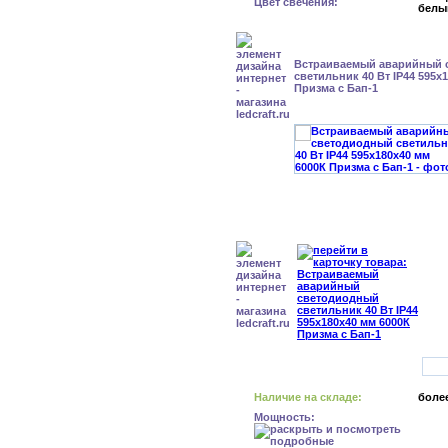
Цвет свечения:
белы
Встраиваемый аварийный 
светильник 40 Вт IP44 595x
Призма с Бап-1
Наличие на складе:
более
Мощность: