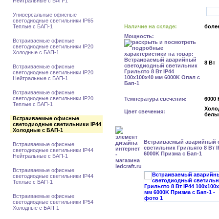
Нейтральные с БАП-1
Универсальные офисные
светодиодные светильники IP65
Теплые с БАП-1
Наличие на складе:
более
Мощность:
Встраиваемые офисные
светодиодные светильники IP20
Холодные с БАП-1
8 Вт
Встраиваемые офисные
светодиодные светильники IP20
Нейтральные с БАП-1
Встраиваемые офисные
светодиодные светильники IP20
Температура свечения:
6000 
Теплые с БАП-1
Холо
Цвет свечения:
белы
Встраиваемые офисные
светодиодные светильники IP44
Холодные с БАП-1
Встраиваемый аварийный 
Встраиваемые офисные
светильник Грильято 8 Вт I
светодиодные светильники IP44
6000K Призма с Бап-1
Нейтральные с БАП-1
Встраиваемые офисные
светодиодные светильники IP44
Теплые с БАП-1
Встраиваемые офисные
светодиодные светильники IP54
Холодные с БАП-1