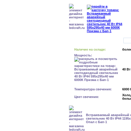
Наличие на складе:
более
Мощность:
40 Вт
Температура свечения:
6000 
Холо
Цвет свечения:
белы
Встраиваемый аварийный 
светильник 40 Вт IP44 1195
Опал с Бап-1