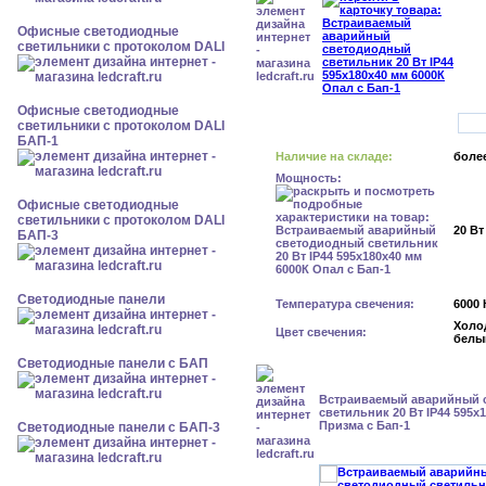
Офисные светодиодные
светильники с протоколом DALI
Офисные светодиодные
светильники с протоколом DALI
БАП-1
Наличие на складе:
более
Мощность:
Офисные светодиодные
светильники с протоколом DALI
20 Вт
БАП-3
Cветодиодные панели
Температура свечения:
6000 
Холо
Цвет свечения:
белы
Cветодиодные панели с БАП
Встраиваемый аварийный 
светильник 20 Вт IP44 595x
Призма с Бап-1
Cветодиодные панели с БАП-3