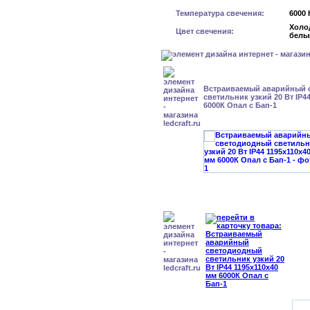
Температура свечения:
6000 
Холо
Цвет свечения:
белы
Встраиваемый аварийный 
светильник узкий 20 Вт IP4
6000К Опал с Бап-1