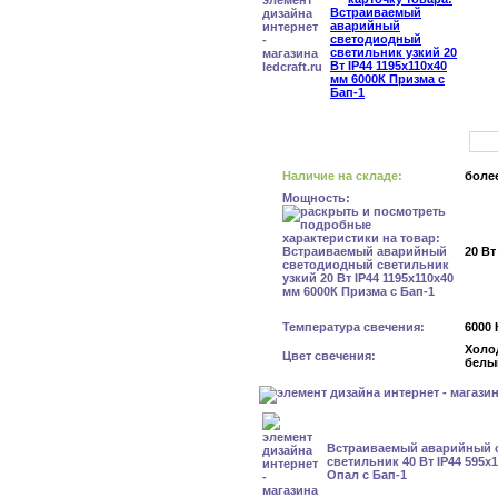
Наличие на складе:
более
Мощность:
20 Вт
Температура свечения:
6000 
Холо
Цвет свечения:
белы
Встраиваемый аварийный 
светильник 40 Вт IP44 595x
Опал с Бап-1