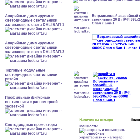
Аварийные диммируемые
Встраиваемый аварийный 
светильник 20 Вт IP44 595x
светодиодные светильники
Опал с Бап-1
заливающего света DALI БАП-1
Аварийные диммируемые
светодиодные светильники
заливающего света DALI БАП-3
Торговые модульные
светодиодные светильники
ритейл
Профильные фигурные
светильники с равномерной
засветкой
Наличие на складе:
более
Светодиодные прожекторы
Мощность: