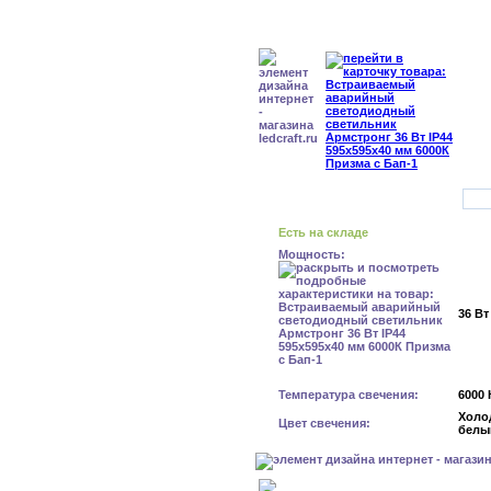
Есть на складе
Мощность:
36 Вт
Температура свечения:
6000 
Холо
Цвет свечения:
белы