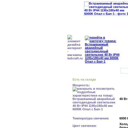
Есть на складе
Мощность:
40 Вт
Температура свечения:
6000 
Холо
Цвет свечения:
белы