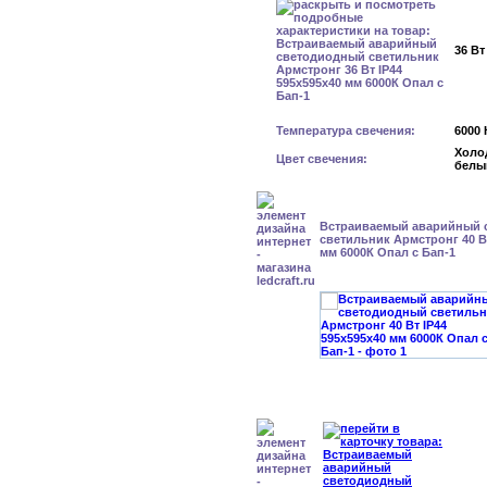
36 Вт
Температура свечения:
6000 
Холо
Цвет свечения:
белы
Встраиваемый аварийный 
светильник Армстронг 40 Вт
мм 6000К Опал с Бап-1