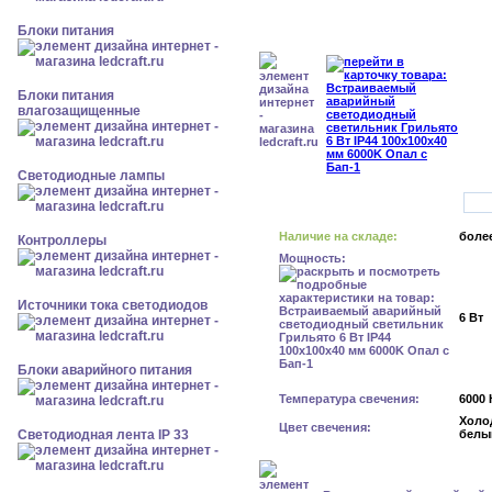
Блоки питания
Блоки питания
влагозащищенные
Светодиодные лампы
Наличие на складе:
более
Контроллеры
Мощность:
Источники тока светодиодов
6 Вт
Блоки аварийного питания
Температура свечения:
6000 
Холо
Цвет свечения:
Светодиодная лента IP 33
белы