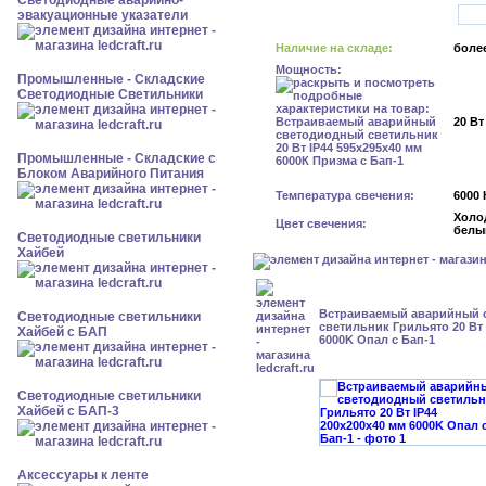
Светодиодные аварийно-
эвакуационные указатели
Наличие на складе:
более
Мощность:
Промышленные - Складские
Светодиодные Светильники
20 Вт
Промышленные - Складские с
Блоком Аварийного Питания
Температура свечения:
6000 
Холо
Цвет свечения:
белы
Светодиодные светильники
Хайбей
Встраиваемый аварийный 
Светодиодные светильники
светильник Грильято 20 Вт 
Хайбей с БАП
6000K Опал с Бап-1
Светодиодные светильники
Хайбей с БАП-3
Аксессуары к ленте