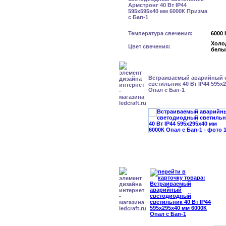
Температура свечения:
6000 
Холо
Цвет свечения:
белы
Встраиваемый аварийный 
светильник 40 Вт IP44 595x
Опал с Бап-1