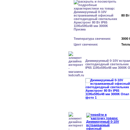
80 Вт
Температура свечения:
3000 
Цвет свечения:
Тепл
Диммируемый 0-10V встра
светодиодный светильник 
IP65 1195x595x48 мм 3000К 