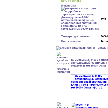
Есть на складе
Мощность:
60 Вт
Температура свечения:
3000 
Цвет свечения:
Тепл
Диммируемый 0-10V встра
светодиодный светильник К
605x605x48 мм 3000К Опал