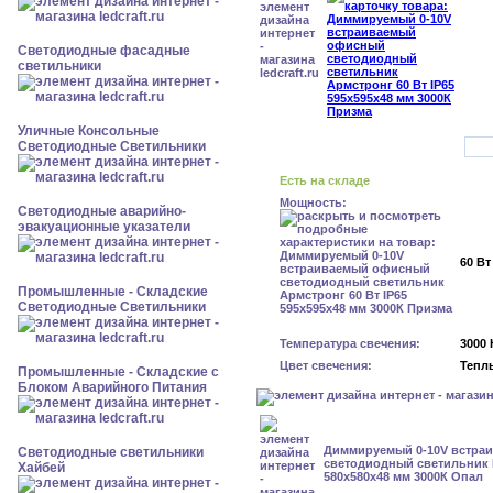
Светодиодные фасадные
светильники
Уличные Консольные
Светодиодные Светильники
Есть на складе
Мощность:
Светодиодные аварийно-
эвакуационные указатели
60 Вт
Промышленные - Складские
Светодиодные Светильники
Температура свечения:
3000 
Цвет свечения:
Тепл
Промышленные - Складские с
Блоком Аварийного Питания
Диммируемый 0-10V встра
Светодиодные светильники
светодиодный светильник Г
Хайбей
580x580x48 мм 3000К Опал