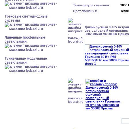
Температура свечения:
3000 
Цвет свечения:
Тепл
Трековые светодиодные
системы
Диммируемый 0-10V встра
светодиодный светильник Г
580x580x48 мм 3000К Призм
Линейные профильные
светильники
Туннельные модульные
светильники