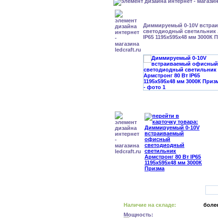
Диммируемый 0-10V встра
светодиодный светильник 
IP65 1195x595x48 мм 3000К 
Наличие на складе:
более
Мощность: