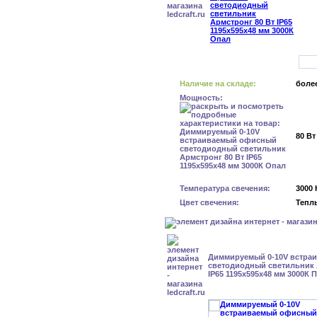
Наличие на складе:
более
Мощность:
80 Вт
Температура свечения:
3000 
Цвет свечения:
Тепл
Диммируемый 0-10V встра
светодиодный светильник 
IP65 1195x595x48 мм 3000К 