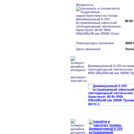
Мощность:
80 Вт
Температура свечения:
3000 
Цвет свечения:
Тепл
Диммируемый 0-10V встра
светодиодный светильник 
IP65 595x595x48 мм 3000К П