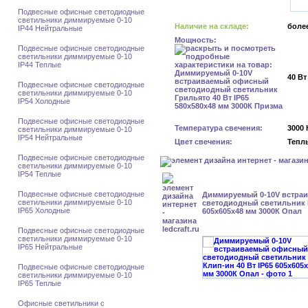
Подвесные офисные светодиодные
светильники диммируемые 0-10
Наличие на складе:
более
IP44 Нейтральные
Мощность:
Подвесные офисные светодиодные
светильники диммируемые 0-10
IP44 Теплые
40 Вт
Подвесные офисные светодиодные
светильники диммируемые 0-10
IP54 Холодные
Подвесные офисные светодиодные
Температура свечения:
3000 
светильники диммируемые 0-10
IP54 Нейтральные
Цвет свечения:
Тепл
Подвесные офисные светодиодные
светильники диммируемые 0-10
IP54 Теплые
Подвесные офисные светодиодные
Диммируемый 0-10V встра
светильники диммируемые 0-10
светодиодный светильник К
IP65 Холодные
605x605x48 мм 3000К Опал
Подвесные офисные светодиодные
светильники диммируемые 0-10
IP65 Нейтральные
Подвесные офисные светодиодные
светильники диммируемые 0-10
IP65 Теплые
Офисные светильники с