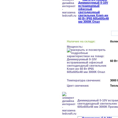
Наличие на складе:
более
Мощность:
60 Вт
Температура свечения:
3000 
Цвет свечения:
Тепл
Диммируемый 0-10V встра
светодиодный светильник К
605x605x48 мм 3000К Призм