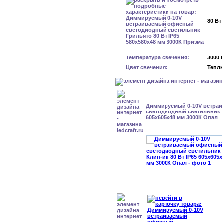
80 Вт
Температура свечения:
3000 
Цвет свечения:
Тепл
Диммируемый 0-10V встра
светодиодный светильник К
605x605x48 мм 3000К Опал