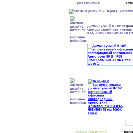
Цвет свечения:
Тепл
Диммируемый 0-10V встра
светодиодный светильник 
IP65 595x595x48 мм 3000К О
Наличие на складе:
более