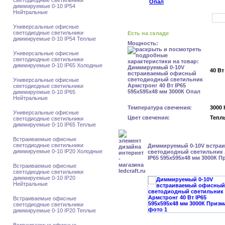
светодиодные светильники
диммируемые 0-10 IP54
Нейтральные
Универсальные офисные
светодиодные светильники
Есть на складе
диммируемые 0-10 IP54 Теплые
Мощность:
Универсальные офисные
светодиодные светильники
диммируемые 0-10 IP65 Холодные
40 Вт
Универсальные офисные
светодиодные светильники
диммируемые 0-10 IP65
Нейтральные
Температура свечения:
3000 
Универсальные офисные
Цвет свечения:
Тепл
светодиодные светильники
диммируемые 0-10 IP65 Теплые
Встраиваемые офисные
светодиодные светильники
Диммируемый 0-10V встра
диммируемые 0-10 IP20 Холодные
светодиодный светильник 
IP65 595x595x48 мм 3000К П
Встраиваемые офисные
светодиодные светильники
диммируемые 0-10 IP20
Нейтральные
Встраиваемые офисные
светодиодные светильники
диммируемые 0-10 IP20 Теплые