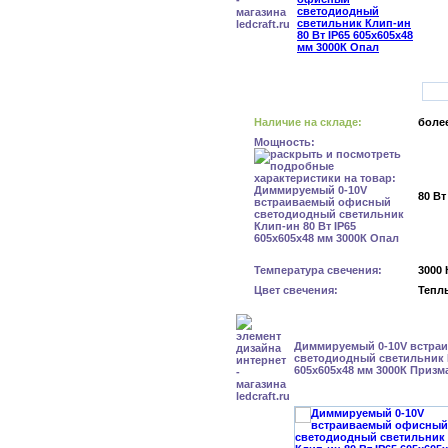
Наличие на складе:
более
Мощность:
80 Вт
Температура свечения:
3000 
Цвет свечения:
Тепл
Диммируемый 0-10V встра
светодиодный светильник К
605x605x48 мм 3000К Призм