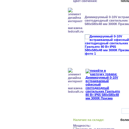
Цвет свечения:
Тепл
Диммируемый 0-10V встра
светодиодный светильник Г
580x580x48 мм 3000К Призм
Наличие на складе:
более
Мощность: