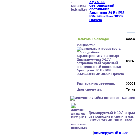
Наличие на складе:
более
Мощность:
80 Вт
Температура свечения:
3000 
Цвет свечения:
Тепл
Диммируемый 0-10V встра
светодиодный светильник Г
580x580x48 мм 3000К Опал