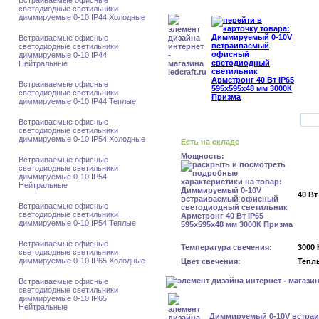
Встраиваемые офисные
светодиодные светильники
диммируемые 0-10 IP44 Холодные
Встраиваемые офисные
светодиодные светильники
диммируемые 0-10 IP44
Нейтральные
Встраиваемые офисные
светодиодные светильники
диммируемые 0-10 IP44 Теплые
Встраиваемые офисные
светодиодные светильники
диммируемые 0-10 IP54 Холодные
Есть на складе
Мощность:
Встраиваемые офисные
светодиодные светильники
диммируемые 0-10 IP54
Нейтральные
40 Вт
Встраиваемые офисные
светодиодные светильники
диммируемые 0-10 IP54 Теплые
Встраиваемые офисные
Температура свечения:
3000 
светодиодные светильники
диммируемые 0-10 IP65 Холодные
Цвет свечения:
Тепл
Встраиваемые офисные
светодиодные светильники
диммируемые 0-10 IP65
Нейтральные
Диммируемый 0-10V встра