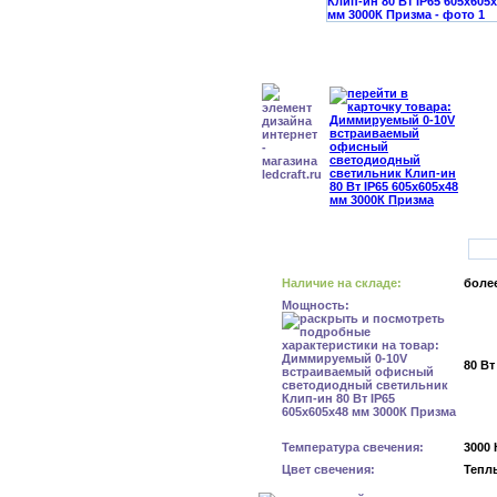
Наличие на складе:
более
Мощность:
80 Вт
Температура свечения:
3000 
Цвет свечения:
Тепл