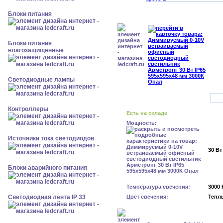
Блоки питания
Блоки питания
влагозащищенные
Светодиодные лампы
Контроллеры
Есть на складе
Мощность:
Источники тока светодиодов
30 Вт
Блоки аварийного питания
Температура свечения:
3000 
Светодиодная лента IP 33
Цвет свечения:
Тепл