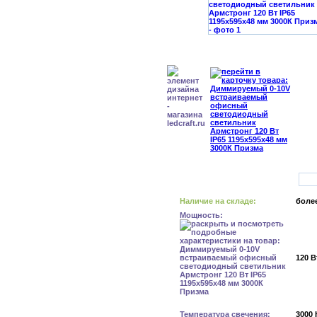
Наличие на складе:
более
Мощность:
120 В
Температура свечения:
3000 