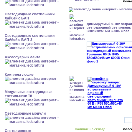
белы
Светодиодные светильники
Хайбей с БАП
Диммируемый 0-10V встра
светодиодный светильник Г
580x580x48 мм 6000К Опал
Светодиодные светильники
Хайбей с БАП-3
Аксессуары к ленте
Комплектующие
Модульные светодиодные
светильники Т8
Светодиодные модули
Наличие на складе:
более
Светодиодные