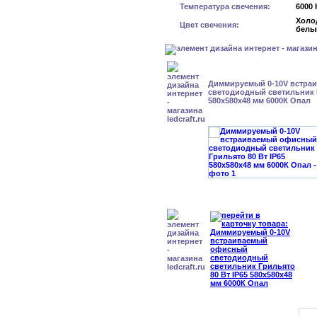
Температура свечения:
6000 
Холо
Цвет свечения:
белы
Диммируемый 0-10V встра
светодиодный светильник Г
580x580x48 мм 6000К Опал