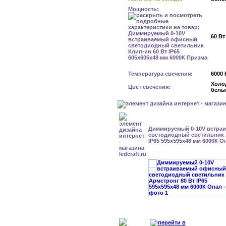
Мощность:
60 Вт
Температура свечения:
6000 
Холо
Цвет свечения:
белы
Диммируемый 0-10V встра
светодиодный светильник 
IP65 595x595x48 мм 6000К О