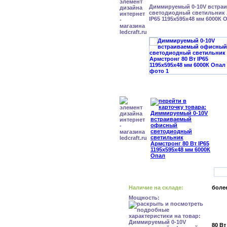
Диммируемый 0-10V встра
светодиодный светильник 
IP65 1195x595x48 мм 6000К 
Наличие на складе:
более
Мощность:
80 Вт