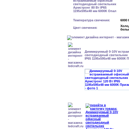
Температура свечения:
6000 
Холо
Цвет свечения:
белы
Диммируемый 0-10V встра
светодиодный светильник 
IP65 1195x595x48 мм 6000К 