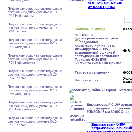
IP44 Холодные
Подвесные офисные светодиодные
светильники диммируемые 0-10
IP44 Нейтральные
Подвесные офисные светодиодные
светильники диммируемые 0-10
Наличие на складе:
более
IP44 Теплые
Мощность:
Подвесные офисные светодиодные
светильники диммируемые 0-10
IP54 Холодные
40 Вт
Подвесные офисные светодиодные
светильники диммируемые 0-10
IP54 Нейтральные
Подвесные офисные светодиодные
Температура свечения:
6000 
светильники диммируемые 0-10
IP54 Теплые
Холо
Цвет свечения:
белы
Подвесные офисные светодиодные
светильники диммируемые 0-10
IP65 Холодные
Подвесные офисные светодиодные
Диммируемый 0-10V встра
светильники диммируемые 0-10
светодиодный светильник К
IP65 Нейтральные
605x605x48 мм 6000К Опал
Подвесные офисные светодиодные
светильники диммируемые 0-10
IP65 Теплые