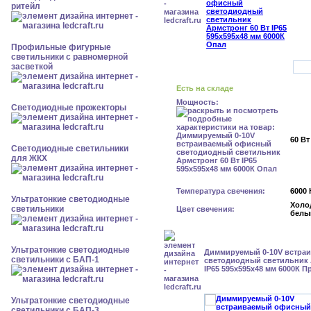
ритейл
Профильные фигурные
светильники с равномерной
засветкой
Есть на складе
Мощность:
Светодиодные прожекторы
60 Вт
Светодиодные светильники
для ЖКХ
Температура свечения:
6000 
Ультратонкие светодиодные
Холо
светильники
Цвет свечения:
белы
Ультратонкие светодиодные
Диммируемый 0-10V встра
светильники с БАП-1
светодиодный светильник 
IP65 595x595x48 мм 6000К П
Ультратонкие светодиодные
светильники с БАП-3