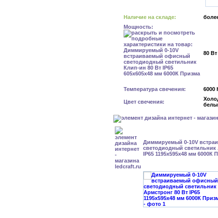
Наличие на складе:
более
Мощность:
80 Вт
Температура свечения:
6000 
Холо
Цвет свечения:
белы
Диммируемый 0-10V встра
светодиодный светильник 
IP65 1195x595x48 мм 6000К 