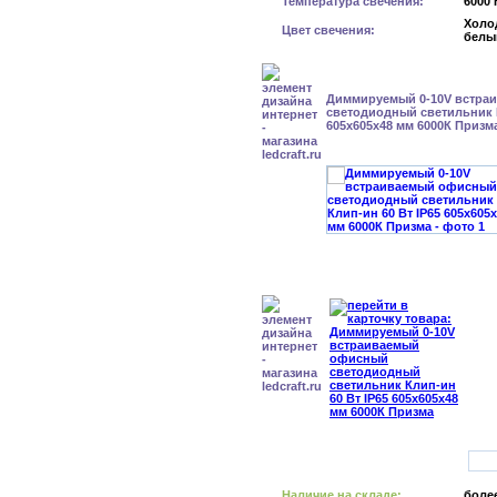
Температура свечения:
6000 
Холо
Цвет свечения:
белы
Диммируемый 0-10V встра
светодиодный светильник К
605x605x48 мм 6000К Призм
Наличие на складе:
более