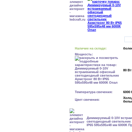
Наличие на складе:
более
Мощность:
80 Вт
Температура свечения:
6000 
Холо
Цвет свечения:
белы
Диммируемый 0-10V встра
светодиодный светильник 
IP65 595x595x48 мм 6000К П