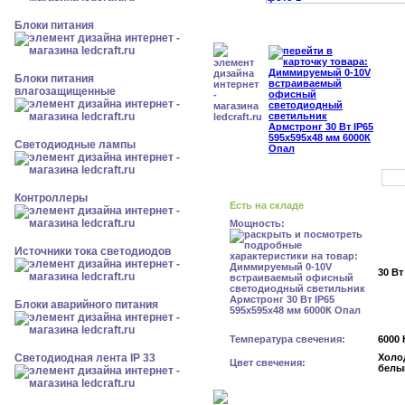
Блоки питания
Блоки питания
влагозащищенные
Светодиодные лампы
Контроллеры
Есть на складе
Мощность:
Источники тока светодиодов
30 Вт
Блоки аварийного питания
Температура свечения:
6000 
Светодиодная лента IP 33
Холо
Цвет свечения:
белы