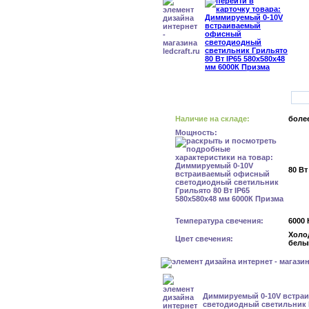
Наличие на складе:
более
Мощность:
80 Вт
Температура свечения:
6000 
Холо
Цвет свечения:
белы
Диммируемый 0-10V встра
светодиодный светильник К