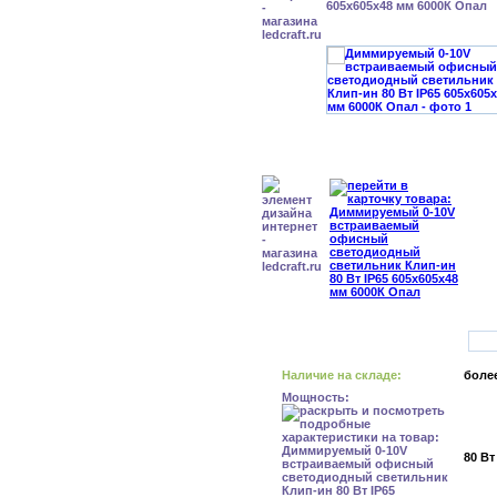
605x605x48 мм 6000К Опал
Наличие на складе:
более
Мощность:
80 Вт