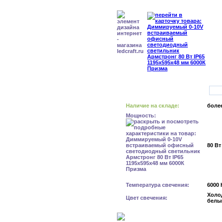
Наличие на складе:
более
Мощность:
80 Вт
Температура свечения:
6000 
Холо
Цвет свечения:
белы