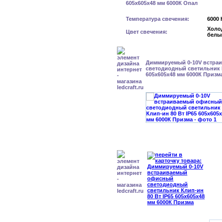
Температура свечения:
6000 
Холо
Цвет свечения:
белы
Диммируемый 0-10V встра
светодиодный светильник К
605x605x48 мм 6000К Призм