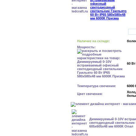
Наличие на складе:
более
Мощность:
60 Вт
Температура свечения:
6000 
Холо
Цвет свечения:
белы
Диммируемый 0-10V встра
светодиодный светильник К
605x605x48 мм 6000К Опал