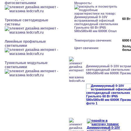
фитосветильники
Мощность:
60 Вт
Трековые светодиодные
системы
Температура свечения:
6000 
Линейные профильные
светильники
Холо
Цвет свечения:
белы
Туннельные модульные
Диммируемый 0-10V встра
светильники
светодиодный светильник Г
580x580x48 мм 6000К Призм