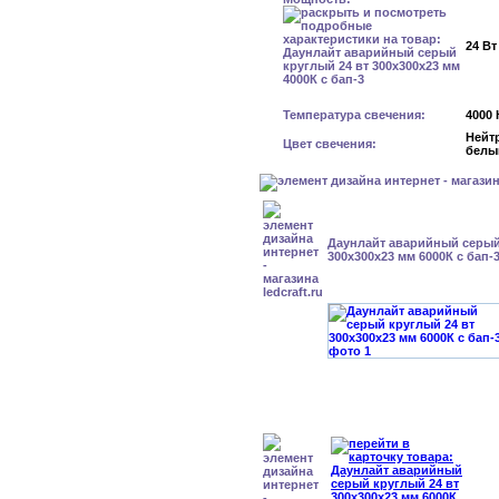
24 Вт
Температура свечения:
4000 
Нейт
Цвет свечения:
белы
Даунлайт аварийный серый
300x300x23 мм 6000К с бап-