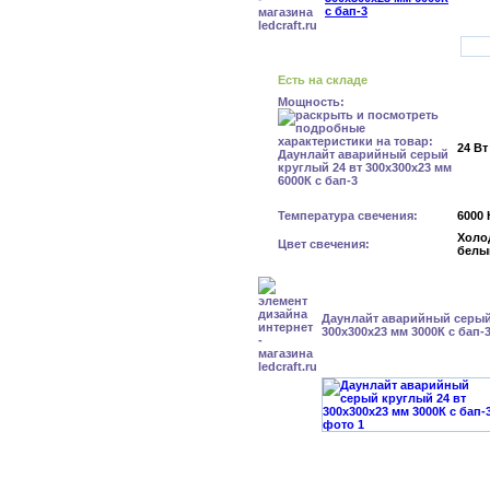
Есть на складе
Мощность:
24 Вт
Температура свечения:
6000 
Холо
Цвет свечения:
белы
Даунлайт аварийный серый
300x300x23 мм 3000К с бап-