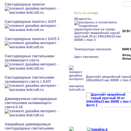
Cветодиодные панели
Есть на складе
Мощность:
Cветодиодные панели с БАП
20 Вт
Cветодиодные панели с БАП-3
Температура свечения:
6000 
Холо
Светодиодные светильники
Цвет свечения:
белы
заливающего света
Даунлайт аварийный серый
Светодиодные светильники
240x240x23 мм 3000К с бап-
заливающего света с БАП
Диммируемые светодиодные
светильники заливающего
света 0-10
Аварийные диммируемые
светодиодные светильники