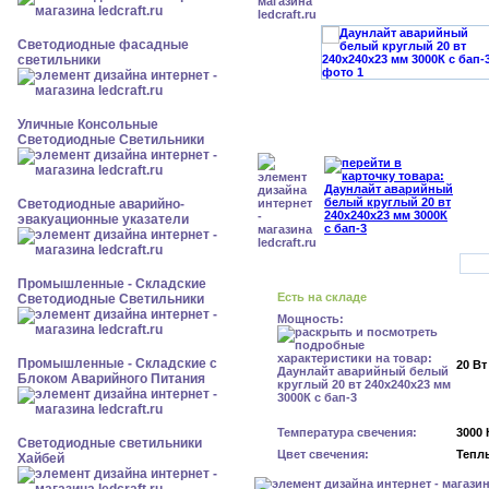
Светодиодные фасадные
светильники
Уличные Консольные
Светодиодные Светильники
Светодиодные аварийно-
эвакуационные указатели
Промышленные - Складские
Есть на складе
Светодиодные Светильники
Мощность:
Промышленные - Складские с
20 Вт
Блоком Аварийного Питания
Температура свечения:
3000 
Светодиодные светильники
Цвет свечения:
Тепл
Хайбей