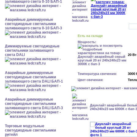
заливающего света 0-10 БАП-1
Аварийные диммируемые
светодиодные светильники
заливающего света 0-10 БАП-3
Есть на складе
Мощность:
Диммируемые светодиодные
светильники заливающего
света DALI
20 Вт
Аварийные диммируемые
Температура свечения:
3000 
светодиодные светильники
Цвет свечения:
Тепл
заливающего света DALI БАП-1
Аварийные диммируемые
светодиодные светильники
Даунлайт аварийный белый
заливающего света DALI БАП-3
240x240x23 мм 6000К с бап-
Торговые модульные
светодиодные светильники
ритейл