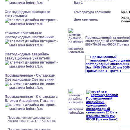
Светодиодные фасадные
Температура свечения:
6400 
светильники
Холо
Цвет свечения:
белы
Уличные Консольные
Светодиодные Светильники
Промышленный аварийный
светодиодный светильник 2
595x70x80 мм 6000К Призма
Светодиодные аварийно-
эвакуационные указатели
Промышленные - Складские
Светодиодные Светильники
Промышленные - Складские с
Блоком Аварийного Питания
Промышленные однорядные
светильники с БАП-1 IP20 6000К
Промышленные однорядные