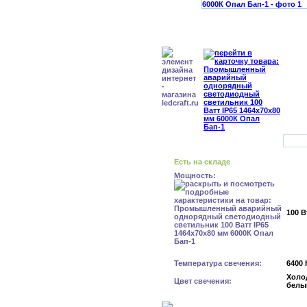
Есть на складе
Мощность:
100 В
Температура свечения:
6400 
Холо
Цвет свечения:
белы