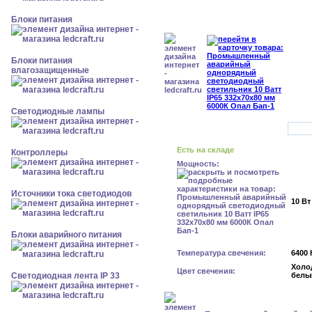
Блоки питания
Блоки питания
влагозащищенные
Светодиодные лампы
Есть на складе
Контроллеры
Мощность:
Источники тока светодиодов
10 Вт
Блоки аварийного питания
Температура свечения:
6400 
Холо
Цвет свечения:
Светодиодная лента IP 33
белы