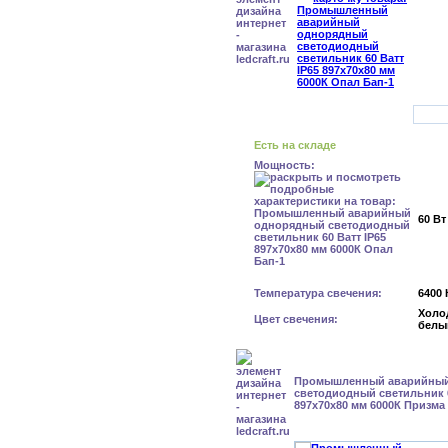
Есть на складе
Мощность:
60 Вт
Температура свечения:
6400 
Холо
Цвет свечения:
белы
Промышленный аварийный
светодиодный светильник 6
897x70x80 мм 6000К Призма