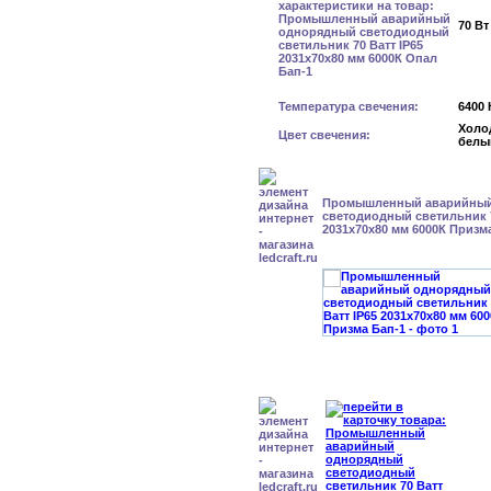
70 Вт
Температура свечения:
6400 
Холо
Цвет свечения:
белы
Промышленный аварийный
светодиодный светильник 7
2031x70x80 мм 6000К Призм