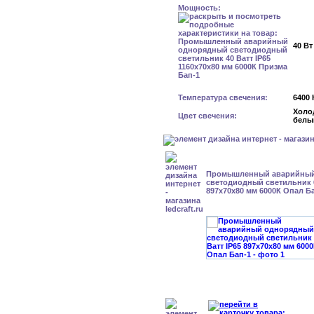
Мощность:
40 Вт
Температура свечения:
6400 
Холо
Цвет свечения:
белы
Промышленный аварийный
светодиодный светильник 6
897x70x80 мм 6000К Опал Б