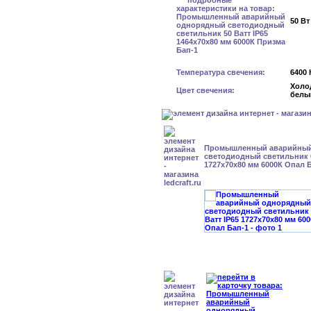
50 Вт
Температура свечения:
6400 
Холо
Цвет свечения:
белы
Промышленный аварийный
светодиодный светильник 6
1727x70x80 мм 6000К Опал 