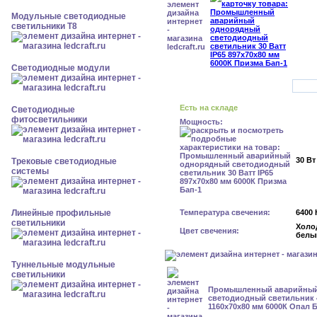
Модульные светодиодные
светильники Т8
Светодиодные модули
Есть на складе
Светодиодные
фитосветильники
Мощность:
30 Вт
Трековые светодиодные
системы
Линейные профильные
Температура свечения:
6400 
светильники
Холо
Цвет свечения:
белы
Туннельные модульные
светильники
Промышленный аварийный
светодиодный светильник 4
1160x70x80 мм 6000К Опал 