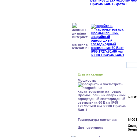
Есть на складе
Мощность:
60 Вт
Температура свечения:
6400 
Холо
Цвет свечения:
белы