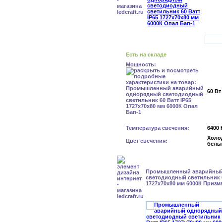
Есть на складе
Мощность:
60 Вт
Температура свечения:
6400 
Холо
Цвет свечения:
белы
Промышленный аварийный
светодиодный светильник 6
1727x70x80 мм 6000К Призм