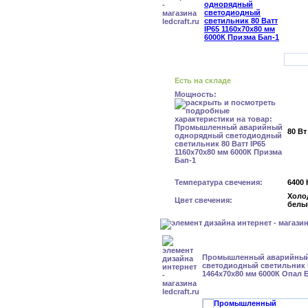
Есть на складе
Мощность:
80 Вт
Температура свечения:
6400 
Холо
Цвет свечения:
белы
Промышленный аварийный
светодиодный светильник 5
1464x70x80 мм 6000К Опал 