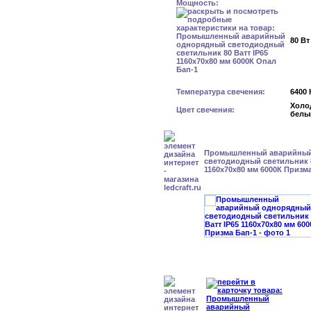
Мощность:
80 Вт
Температура свечения:
6400 
Холо
Цвет свечения:
белы
Промышленный аварийный
светодиодный светильник 8
1160x70x80 мм 6000К Призм