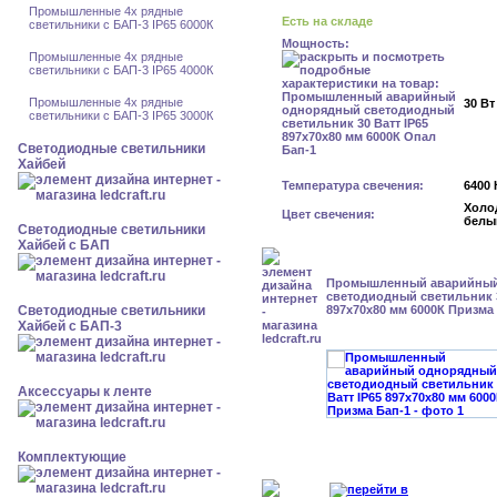
Промышленные 4х рядные
Есть на складе
светильники с БАП-3 IP65 6000К
Мощность:
Промышленные 4х рядные
светильники с БАП-3 IP65 4000К
Промышленные 4х рядные
30 Вт
светильники с БАП-3 IP65 3000К
Светодиодные светильники
Хайбей
Температура свечения:
6400 
Холо
Цвет свечения:
белы
Светодиодные светильники
Хайбей с БАП
Промышленный аварийный
светодиодный светильник 3
Светодиодные светильники
897x70x80 мм 6000К Призма
Хайбей с БАП-3
Аксессуары к ленте
Комплектующие