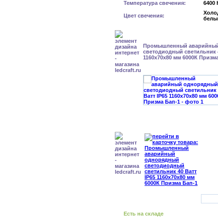
Температура свечения:
6400 
Холо
Цвет свечения:
белы
Промышленный аварийный
светодиодный светильник 4
1160x70x80 мм 6000К Призм
Есть на складе