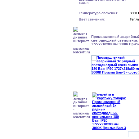
Температура свечения:
3000 
Цвет свечения:
Тепл
Промышленный аварийный
светодиодный светильник 1
1727х218х80 мм 3000К Приз