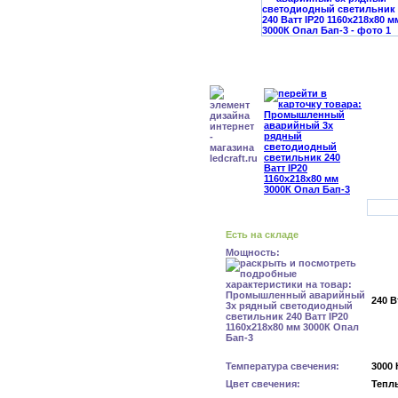
Есть на складе
Мощность:
240 В
Температура свечения:
3000 
Цвет свечения:
Тепл