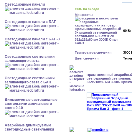
Cветодиодные панели
Есть на складе
Мощность:
Cветодиодные панели с БАП
60 Вт
Cветодиодные панели с БАП-3
Температура свечения:
3000 
Светодиодные светильники
Цвет свечения:
Тепл
заливающего света
Промышленный аварийный
Светодиодные светильники
светодиодный светильник 6
заливающего света с БАП
332х218х80 мм 3000К Призм
Диммируемые светодиодные
светильники заливающего
света 0-10
Аварийные диммируемые
светодиодные светильники