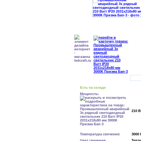
Есть на складе
Мощность:
210 В
Температура свечения:
3000 
Цвет свечения:
Тепл