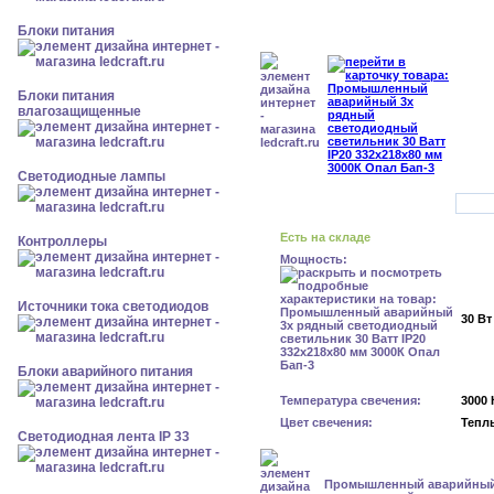
Блоки питания
Блоки питания
влагозащищенные
Светодиодные лампы
Есть на складе
Контроллеры
Мощность:
Источники тока светодиодов
30 Вт
Блоки аварийного питания
Температура свечения:
3000 
Цвет свечения:
Тепл
Светодиодная лента IP 33
Промышленный аварийный