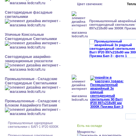
Цвет свечения:
Тепл
Светодиодные фасадные
светильники
Промышленный аварийный
светодиодный светильник 9
897х218х80 мм 3000К Призм
Уличные Консольные
Светодиодные Светильники
Светодиодные аварийно-
эвакуационные указатели
Промышленные - Складские
Светодиодные Светильники
Промышленные - Складские с
Блоком Аварийного Питания
Промышленные однорядные
Есть на складе
светильники с БАП-1 IP20 6000К
Мощность:
Промышленные однорядные