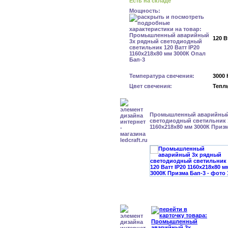
Есть на складе
Мощность:
120 В
Температура свечения:
3000 
Цвет свечения:
Тепл
Промышленный аварийный
светодиодный светильник 1
1160х218х80 мм 3000К Приз