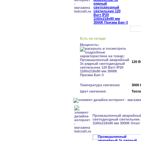
Есть на складе
Мощность:
120 В
Температура свечения:
3000 
Цвет свечения:
Тепл
Промышленный аварийный
светодиодный светильник 2
1160х218х80 мм 3000К Опал