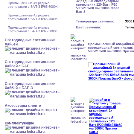
Промышленные 4х рядные
светильники с БАП-3 IP65 6000К
Промышленные 4х рядные
светильники с БАП-3 IP65 4000К
Температура свечения:
3000 
Цвет свечения:
Тепл
Промышленные 4х рядные
светильники с БАП-3 IP65 3000К
Светодиодные светильники
Хайбей
Промышленный аварийный
светодиодный светильник 1
595х218х80 мм 3000К Призм
Светодиодные светильники
Хайбей с БАП
Светодиодные светильники
Хайбей с БАП-3
Аксессуары к ленте
Комплектующие