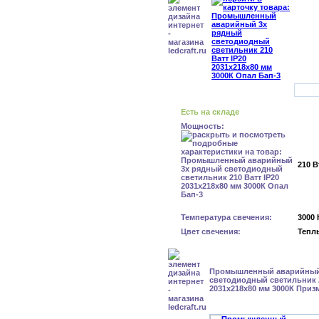
Есть на складе
Мощность:
210 В
Температура свечения:
3000 
Цвет свечения:
Тепл
Промышленный аварийный
светодиодный светильник 2
2031х218х80 мм 3000К Приз