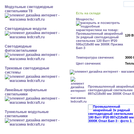
Модульные светодиодные
светильники Т8
Есть на складе
Мощность:
Светодиодные модули
120 В
Светодиодные
фитосветильники
Температура свечения:
3000 
Цвет свечения:
Тепл
Трековые светодиодные
системы
Промышленный аварийный
Линейные профильные
светодиодный светильник 1
897х218х80 мм 3000К Опал 
светильники
Туннельные модульные
светильники