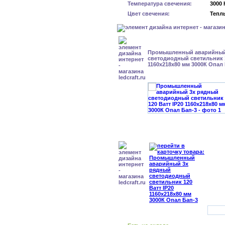
Температура свечения:
3000 
Цвет свечения:
Тепл
Промышленный аварийный
светодиодный светильник 1
1160х218х80 мм 3000К Опал