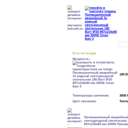
Есть на складе
Мощность:
180 В
Температура свечения:
3000 
Цвет свечения:
Тепл
Промышленный аварийный
светодиодный светильник 1
897х218х80 мм 3000К Призм