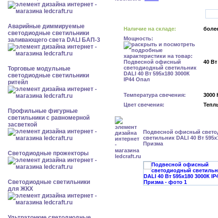
Аварийные диммируемые
Наличие на складе:
более
светодиодные светильники
Мощность:
заливающего света DALI БАП-3
40 Вт
Торговые модульные
светодиодные светильники
ритейл
Температура свечения:
3000 
Цвет свечения:
Тепл
Профильные фигурные
светильники с равномерной
засветкой
Подвесной офисный свет
светильник DALI 40 Вт 595x
Призма
Светодиодные прожекторы
Светодиодные светильники
для ЖКХ
Ультратонкие светодиодные