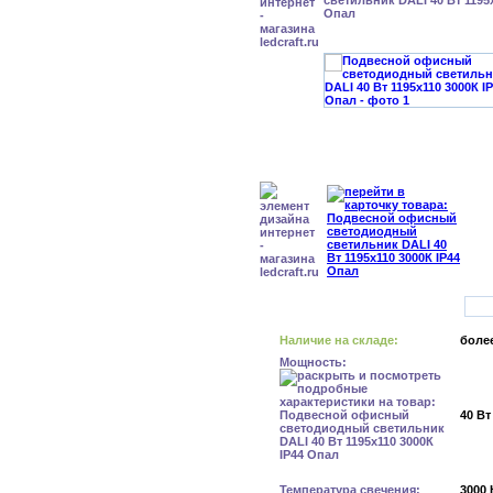
светильник DALI 40 Вт 1195x
Опал
Наличие на складе:
более
Мощность:
40 Вт
Температура свечения:
3000 