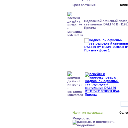
Цвет свечения:
Тепл
Подвесной офисный свет
светильник DALI 40 Вт 1195x
Призма
Наличие на складе:
более
Мощность: