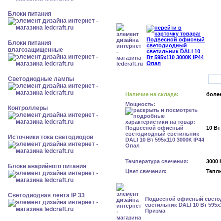
Блоки питания
Блоки питания
влагозащищенные
Светодиодные лампы
Наличие на складе:
более
Мощность:
Контроллеры
10 Вт
Источники тока светодиодов
Температура свечения:
3000 
Блоки аварийного питания
Цвет свечения:
Тепл
Светодиодная лента IP 33
Подвесной офисный свет
светильник DALI 10 Вт 595x1
Призма