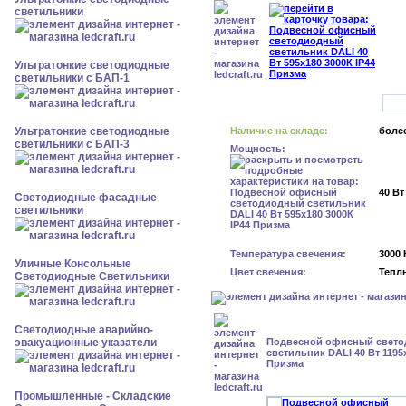
светильники
Ультратонкие светодиодные
светильники с БАП-1
Ультратонкие светодиодные
Наличие на складе:
более
светильники с БАП-3
Мощность:
40 Вт
Светодиодные фасадные
светильники
Температура свечения:
3000 
Уличные Консольные
Цвет свечения:
Тепл
Светодиодные Светильники
Светодиодные аварийно-
эвакуационные указатели
Подвесной офисный свет
светильник DALI 40 Вт 1195
Призма
Промышленные - Складские