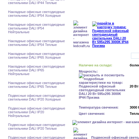
светильники DALI IP44 Теплые
Накладные офисные светодиодные
светильники DALI IP54 Холодные
Накладные офисные светодиодные
светильники DALI IP54
Нейтральные
Накладные офисные светодиодные
светильники DALI IP54 Теплые
Накладные офисные светодиодные
светильники DALI IP65 Холодные
Наличие на складе:
более
Накладные офисные светодиодные
светильники DALI IP65
Мощность:
Нейтральные
Накладные офисные светодиодные
20 Вт
светильники DALI IP65 Теплые
Подвесные офисные светодиодные
светильники DALI IP20 Холодные
Температура свечения:
3000 
Подвесные офисные светодиодные
светильники DALI IP20
Цвет свечения:
Тепл
Нейтральные
Подвесные офисные светодиодные
светильники DALI IP20 Теплые
Подвесные офисные светодиодные
Подвесной офисный свет