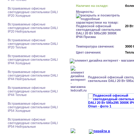
Наличие на складе:
более
Встраиваемые офисные
Мощность:
светодиодные светильники DALI
IP20 Холодные
Встраиваемые офисные
20 Вт
светодиодные светильники DALI
IP20 Нейтральные
Встраиваемые офисные
светодиодные светильники DALI
Температура свечения:
3000 
IP20 Теплые
Цвет свечения:
Тепл
Встраиваемые офисные
светодиодные светильники DALI
IP44 Холодные
Встраиваемые офисные
светодиодные светильники DALI
Подвесной офисный свет
IP44 Нейтральные
светильник DALI 20 Вт 595x
Встраиваемые офисные
светодиодные светильники DALI
IP44 Теплые
Встраиваемые офисные
светодиодные светильники DALI
IP54 Холодные
Встраиваемые офисные
светодиодные светильники DALI
IP54 Нейтральные