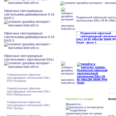
Офисные светодиодные
светильники диммируемые 0-10
Подвесной офисный свет
БАП-1
светильник DALI 20 Вт 595x
Офисные светодиодные
светильники диммируемые 0-10
БАП-3
Офисные светодиодные
светильники с протоколом DALI
Универсальные офисные
светодиодные светильники DALI
IP20 Холодные
Универсальные офисные
светодиодные светильники DALI
IP20 Нейтральные
Наличие на складе:
более
Универсальные офисные
Мощность:
светодиодные светильники DALI
IP20 Теплые
Универсальные офисные