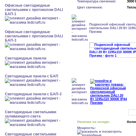
Температура свечения:
3000 
Офисные светодиодные
Цвет свечения:
Тепл
светильники с протоколом DALI
БАП-1
Подвесной офисный свет
светильник DALI 20 Вт 1195x
Офисные светодиодные
Призма
светильники с протоколом DALI
БАП-3
Cветодиодные панели
Cветодиодные панели с БАП
Cветодиодные панели с БАП-3
Светодиодные светильники
заливающего света
Наличие на складе:
более
Мощность:
Светодиодные светильники