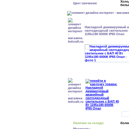
Холо
Цвет свечения:
белы
Накладной диммируемый 
светодиодный светильник 
1195x180 6000К IP65 Опал
Наличие на складе:
более
Мощность: