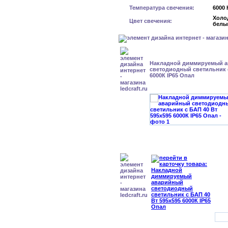
Температура свечения:
6000 
Холо
Цвет свечения:
белы
Накладной диммируемый 
светодиодный светильник с
6000К IP65 Опал