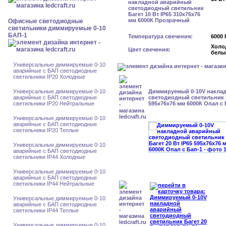
Офисные светодиодные
светильники диммируемые 0-10
БАП-1
Температура свечения:
6000 
Холо
Цвет свечения:
белы
Универсальные диммируемые 0-10
аварийные с БАП светодиодные
светильники IP20 Холодные
Универсальные диммируемые 0-10
Диммируемый 0-10V накла
аварийные с БАП светодиодные
светодиодный светильник Б
светильники IP20 Нейтральные
595x76x76 мм 6000К Опал с 
Универсальные диммируемые 0-10
аварийные с БАП светодиодные
светильники IP20 Теплые
Универсальные диммируемые 0-10
аварийные с БАП светодиодные
светильники IP44 Холодные
Универсальные диммируемые 0-10
аварийные с БАП светодиодные
светильники IP44 Нейтральные
Универсальные диммируемые 0-10
аварийные с БАП светодиодные
светильники IP44 Теплые
Универсальные диммируемые 0-10