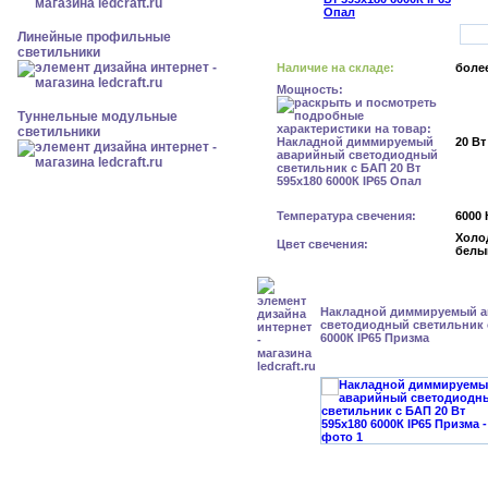
Линейные профильные
светильники
Наличие на складе:
более
Мощность:
Туннельные модульные
светильники
20 Вт
Температура свечения:
6000 
Холо
Цвет свечения:
белы
Накладной диммируемый 
светодиодный светильник с
6000К IP65 Призма