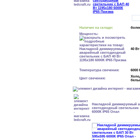
Наличие на складе:
более
Мощность:
40 Вт
Температура свечения:
6000 
Холо
Цвет свечения:
белы
Накладной диммируемый 
светодиодный светильник с
6000К IP65 Опал