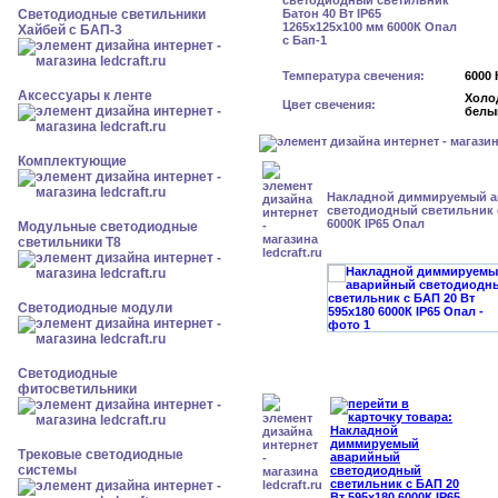
Светодиодные светильники
Хайбей с БАП-3
Температура свечения:
6000 
Аксессуары к ленте
Холо
Цвет свечения:
белы
Комплектующие
Накладной диммируемый 
светодиодный светильник с
6000К IP65 Опал
Модульные светодиодные
светильники Т8
Светодиодные модули
Светодиодные
фитосветильники
Трековые светодиодные
системы