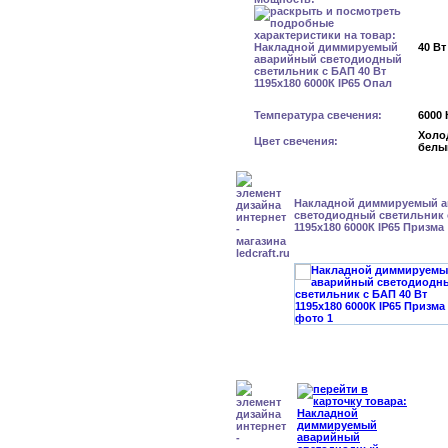
40 Вт
Температура свечения:
6000 
Холо
Цвет свечения:
белы
Накладной диммируемый 
светодиодный светильник 
1195x180 6000К IP65 Призма