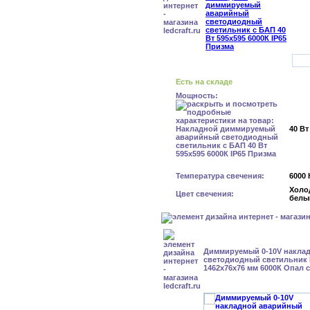
Есть на складе
Мощность:
40 Вт
Температура свечения:
6000 
Холо
Цвет свечения:
белы
Диммируемый 0-10V накла
светодиодный светильник Б
1462x76x76 мм 6000К Опал с