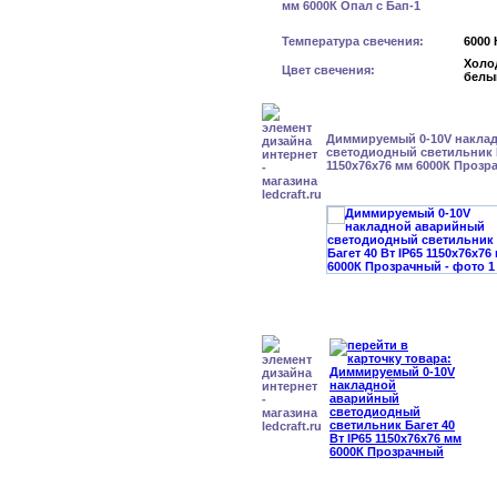
Температура свечения:
6000 
Холо
Цвет свечения:
белы
Диммируемый 0-10V накла
светодиодный светильник Б
1150x76x76 мм 6000К Прозр