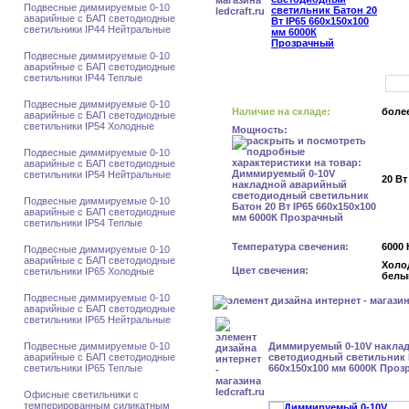
Подвесные диммируемые 0-10
аварийные с БАП светодиодные
светильники IP44 Нейтральные
Подвесные диммируемые 0-10
аварийные с БАП светодиодные
светильники IP44 Теплые
Подвесные диммируемые 0-10
Наличие на складе:
более
аварийные с БАП светодиодные
светильники IP54 Холодные
Мощность:
Подвесные диммируемые 0-10
аварийные с БАП светодиодные
светильники IP54 Нейтральные
20 Вт
Подвесные диммируемые 0-10
аварийные с БАП светодиодные
светильники IP54 Теплые
Температура свечения:
6000 
Подвесные диммируемые 0-10
аварийные с БАП светодиодные
Холо
Цвет свечения:
светильники IP65 Холодные
белы
Подвесные диммируемые 0-10
аварийные с БАП светодиодные
светильники IP65 Нейтральные
Подвесные диммируемые 0-10
Диммируемый 0-10V накла
аварийные с БАП светодиодные
светодиодный светильник Б
светильники IP65 Теплые
660x150x100 мм 6000К Про
Офисные светильники с
темперированным силикатным