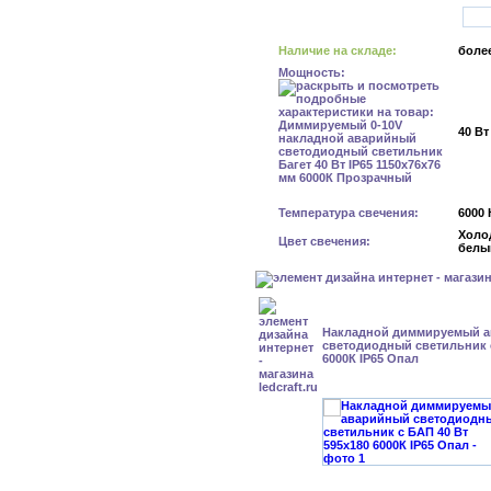
Наличие на складе:
более
Мощность:
40 Вт
Температура свечения:
6000 
Холо
Цвет свечения:
белы
Накладной диммируемый 
светодиодный светильник с
6000К IP65 Опал