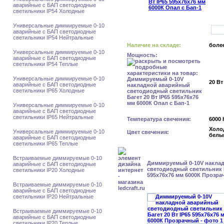
аварийные с БАП светодиодные
светильники IP54 Холодные
Универсальные диммируемые 0-10
аварийные с БАП светодиодные
светильники IP54 Нейтральные
Наличие на складе:
более
Универсальные диммируемые 0-10
Мощность:
аварийные с БАП светодиодные
светильники IP54 Теплые
Универсальные диммируемые 0-10
20 Вт
аварийные с БАП светодиодные
светильники IP65 Холодные
Универсальные диммируемые 0-10
аварийные с БАП светодиодные
светильники IP65 Нейтральные
Температура свечения:
6000 
Холо
Универсальные диммируемые 0-10
Цвет свечения:
белы
аварийные с БАП светодиодные
светильники IP65 Теплые
Встраиваемые диммируемые 0-10
Диммируемый 0-10V накла
аварийные с БАП светодиодные
светодиодный светильник Б
светильники IP20 Холодные
595x76x76 мм 6000К Прозр
Встраиваемые диммируемые 0-10
аварийные с БАП светодиодные
светильники IP20 Нейтральные
Встраиваемые диммируемые 0-10
аварийные с БАП светодиодные
светильники IP20 Теплые