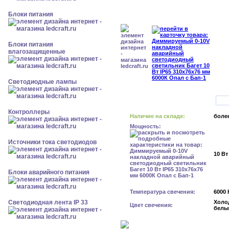
Блоки питания
Блоки питания
влагозащищенные
Светодиодные лампы
Контроллеры
Наличие на складе:
более
Мощность:
Источники тока светодиодов
10 Вт
Блоки аварийного питания
Температура свечения:
6000 
Светодиодная лента IP 33
Холо
Цвет свечения:
белы