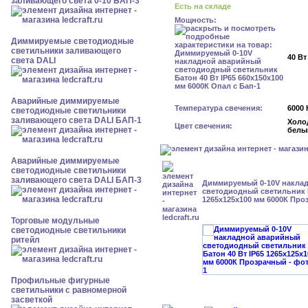
заливающего света 0-10 БАП-3
Есть на складе
Мощность:
Диммируемые светодиодные
светильники заливающего
40 Вт
света DALI
Аварийные диммируемые
Температура свечения:
6000 
светодиодные светильники
заливающего света DALI БАП-1
Холо
Цвет свечения:
белы
Аварийные диммируемые
светодиодные светильники
заливающего света DALI БАП-3
Диммируемый 0-10V накла
светодиодный светильник Б
1265x125x100 мм 6000К Про
Торговые модульные
светодиодные светильники
ритейл
Профильные фигурные
светильники с равномерной
засветкой