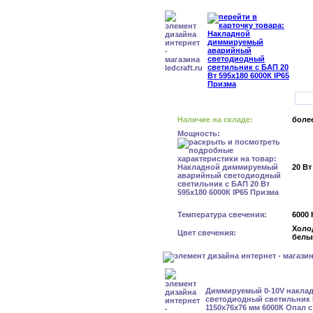
Наличие на складе:
более
Мощность:
20 Вт
Температура свечения:
6000 
Холо
Цвет свечения:
белы
Диммируемый 0-10V накла
светодиодный светильник Б
1150x76x76 мм 6000К Опал с