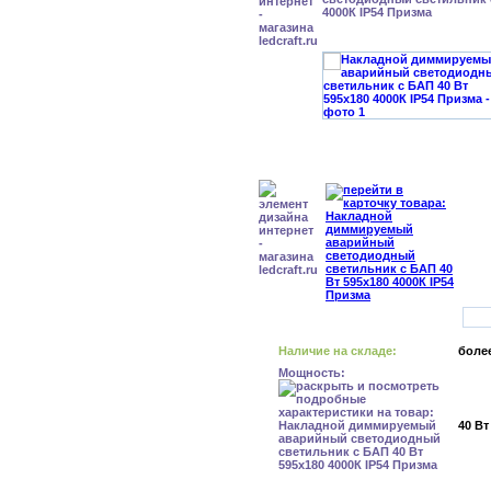
4000К IP54 Призма
Наличие на складе:
более
Мощность:
40 Вт