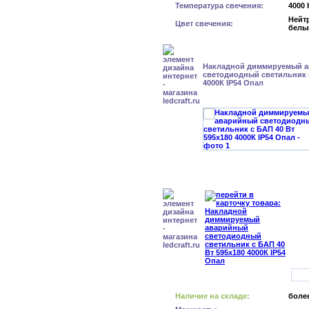
Температура свечения:
4000 
Нейт
Цвет свечения:
белы
Накладной диммируемый 
светодиодный светильник с
4000К IP54 Опал
Наличие на складе:
более