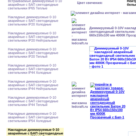
Встраиваемые диммируемые 0-10
Нейт
Цвет свечения:
аварийные с БАП светодиодные
белы
светильники IP65 Теплые
Накладные диммируемые 0-10
аварийные с БАП светодиодные
светильники IP20 Холодные
Диммируемый 0-10V накла
светодиодный светильник Б
Накладные диммируемые 0-10
660x150x100 мм 4000К Проз
аварийные с БАП светодиодные
светильники IP20 Нейтральные
Накладные диммируемые 0-10
аварийные с БАП светодиодные
светильники IP20 Теплый
Накладные диммируемые 0-10
аварийные с БАП светодиодные
светильники IP44 Холодные
Накладные диммируемые 0-10
аварийные с БАП светодиодные
светильники IP44 Нейтральные
Накладные диммируемые 0-10
аварийные с БАП светодиодные
светильники IP44 Теплый
Накладные диммируемые 0-10
аварийные с БАП светодиодные
светильники IP54 Холодные
Накладные диммируемые 0-10
аварийные с БАП светодиодные