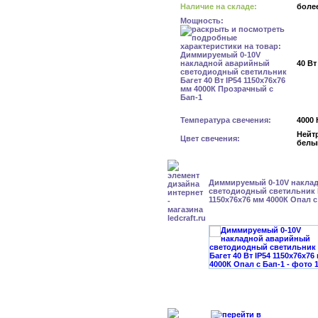
Наличие на складе:
более
Мощность:
40 Вт
Температура свечения:
4000 
Нейт
Цвет свечения:
белы
Диммируемый 0-10V накла
светодиодный светильник Б
1150x76x76 мм 4000К Опал с