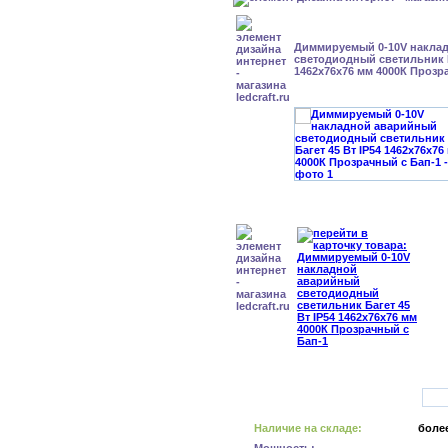
Диммируемый 0-10V накла
светодиодный светильник Б
1462x76x76 мм 4000К Прозр
Наличие на складе:
более