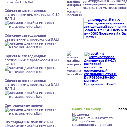
Диммируемый 0-10V накла
стеклом DIM-BAP
светодиодный светильник Б
660x150x100 мм 4000К Проз
Офисные светодиодные
светильники диммируемые 0-10
БАП-3
Офисные светодиодные
светильники с протоколом DALI
Офисные светодиодные
светильники с протоколом DALI
БАП-1
Офисные светодиодные
светильники с протоколом DALI
БАП-3
Cветодиодные панели
Наличие на складе:
более
Мощность:
Cветодиодные панели с БАП