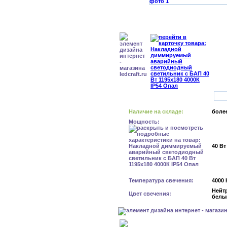
Наличие на складе:
более
Мощность:
40 Вт
Температура свечения:
4000 
Нейт
Цвет свечения:
белы