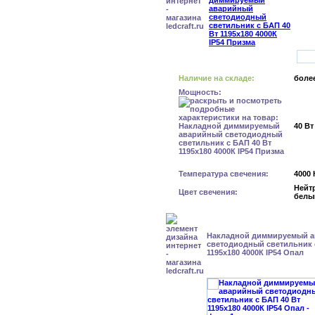
Наличие на складе:
более
Мощность:
40 Вт
Температура свечения:
4000 
Нейт
Цвет свечения:
белы
Накладной диммируемый 
светодиодный светильник 
1195x180 4000К IP54 Опал