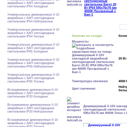
аварийные с БАП светодиодные
светильники IP54 Холодные
Универсальные диммируемые 0-10
аварийные с БАП светодиодные
светильники IP54 Нейтральные
Универсальные диммируемые 0-10
аварийные с БАП светодиодные
Наличие на складе:
более
светильники IP54 Теплые
Мощность:
Универсальные диммируемые 0-10
аварийные с БАП светодиодные
светильники IP65 Холодные
20 Вт
Универсальные диммируемые 0-10
аварийные с БАП светодиодные
светильники IP65 Нейтральные
Универсальные диммируемые 0-10
аварийные с БАП светодиодные
Температура свечения:
4000 
светильники IP65 Теплые
Нейт
Цвет свечения:
Встраиваемые диммируемые 0-10
белы
аварийные с БАП светодиодные
светильники IP20 Холодные
Встраиваемые диммируемые 0-10
Диммируемый 0-10V накла
аварийные с БАП светодиодные
светодиодный светильник Б
светильники IP20 Нейтральные
595x76x76 мм 4000К Опал с 
Встраиваемые диммируемые 0-10
аварийные с БАП светодиодные
светильники IP20 Теплые