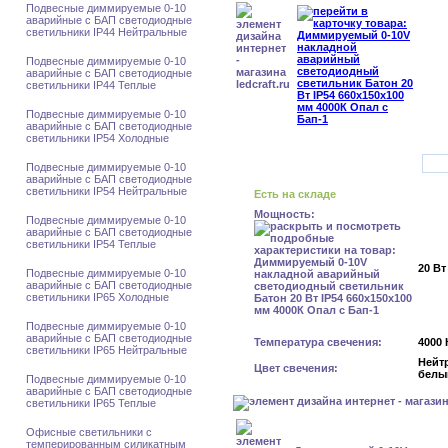
Подвесные диммируемые 0-10
аварийные с БАП светодиодные
светильники IP44 Нейтральные
Подвесные диммируемые 0-10
аварийные с БАП светодиодные
светильники IP44 Теплые
Подвесные диммируемые 0-10
аварийные с БАП светодиодные
светильники IP54 Холодные
Подвесные диммируемые 0-10
аварийные с БАП светодиодные
светильники IP54 Нейтральные
Есть на складе
Мощность:
Подвесные диммируемые 0-10
аварийные с БАП светодиодные
светильники IP54 Теплые
20 Вт
Подвесные диммируемые 0-10
аварийные с БАП светодиодные
светильники IP65 Холодные
Подвесные диммируемые 0-10
аварийные с БАП светодиодные
Температура свечения:
4000 
светильники IP65 Нейтральные
Нейт
Цвет свечения:
белы
Подвесные диммируемые 0-10
аварийные с БАП светодиодные
светильники IP65 Теплые
Офисные светильники с
темперированным силикатным