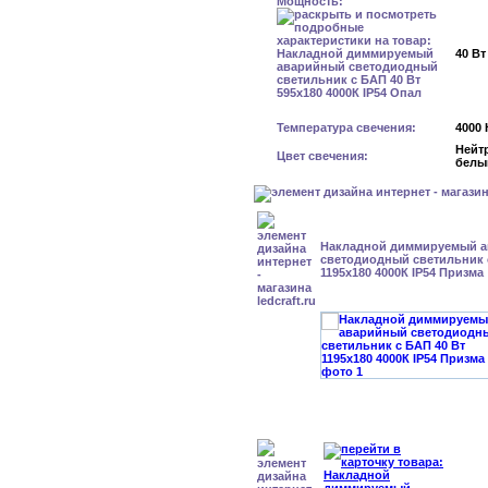
Мощность:
40 Вт
Температура свечения:
4000 
Нейт
Цвет свечения:
белы
Накладной диммируемый 
светодиодный светильник 
1195x180 4000К IP54 Призма