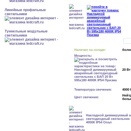
Линейные профильные
светильники
Туннельные модульные
светильники
Наличие на складе:
более
Мощность:
20 Вт
Температура свечения:
4000 
Нейт
Цвет свечения:
белы
Накладной диммируемый 
светодиодный светильник с
4000К IP54 Опал