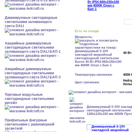
заливающего света 0-10 БАП-3
Диммируемые светодиодные
светильники заливающего
света DALI
Есть на складе
Мощность:
Аварийные диммируемые
светодиодные светильники
заливающего света DALI БАП-1
40 Вт
Аварийные диммируемые
светодиодные светильники
Температура свечения:
4000 
заливающего света DALI БАП-3
Нейт
Цвет свечения:
белы
Торговые модульные
светодиодные светильники
ритейл
Диммируемый 0-10V накла
светодиодный светильник Б
1265x125x100 мм 4000К Про
Профильные фигурные
светильники с равномерной
засветкой