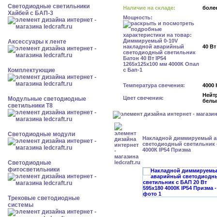
Светодиодные светильники
Наличие на складе:
более
Хайбей с БАП-3
Мощность:
Аксессуары к ленте
40 Вт
Комплектующие
Температура свечения:
4000 
Нейт
Цвет свечения:
Модульные светодиодные
белы
светильники Т8
Светодиодные модули
Накладной диммируемый 
светодиодный светильник с
4000К IP54 Призма
Светодиодные
фитосветильники
Трековые светодиодные
системы