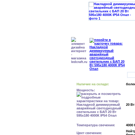
Наличие на складе:
более
Мощность:
20 Вт
Температура свечения:
4000 
Нейт
Цвет свечения:
белы