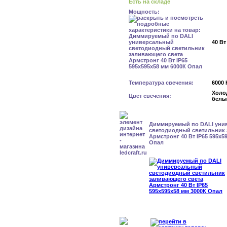
Есть на складе
Мощность:
40 Вт
Температура свечения:
6000 
Холо
Цвет свечения:
белы
Диммируемый по DALI уни
светодиодный светильник 
Армстронг 40 Вт IP65 595x5
Опал