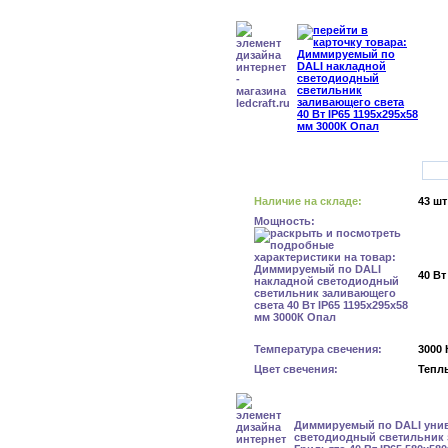
Наличие на складе:
43 шт
Мощность:
40 Вт
Температура свечения:
3000 
Цвет свечения:
Тепл
Диммируемый по DALI уни
светодиодный светильник 