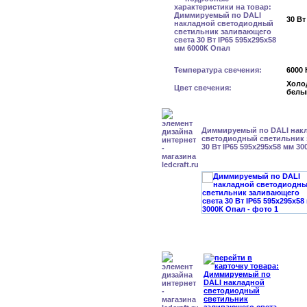
30 Вт
Температура свечения:
6000 
Холо
Цвет свечения:
белы
Диммируемый по DALI нак
светодиодный светильник 
30 Вт IP65 595x295x58 мм 3