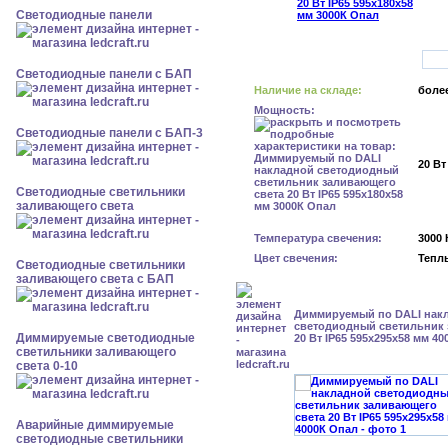
Cветодиодные панели
Cветодиодные панели с БАП
Наличие на складе:
более
Мощность:
Cветодиодные панели с БАП-3
20 Вт
Светодиодные светильники
заливающего света
Температура свечения:
3000 
Цвет свечения:
Тепл
Светодиодные светильники
заливающего света с БАП
Диммируемый по DALI нак
светодиодный светильник 
Диммируемые светодиодные
20 Вт IP65 595x295x58 мм 4
светильники заливающего
света 0-10
Аварийные диммируемые
светодиодные светильники