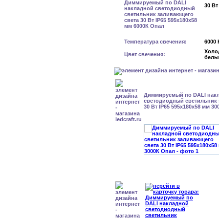
30 Вт
Температура свечения:
6000 
Холо
Цвет свечения:
белы
Диммируемый по DALI нак
светодиодный светильник 
30 Вт IP65 595x180x58 мм 3