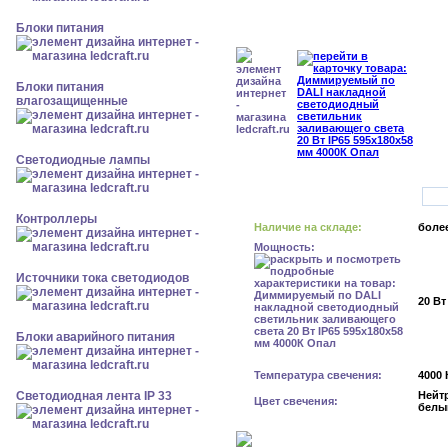
Блоки питания
Блоки питания
влагозащищенные
Светодиодные лампы
Контроллеры
Наличие на складе:
более
Мощность:
Источники тока светодиодов
20 Вт
Блоки аварийного питания
Температура свечения:
4000 
Светодиодная лента IP 33
Нейт
Цвет свечения:
белы