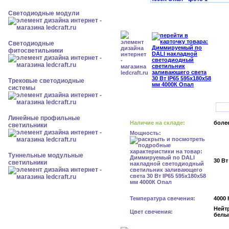
Светодиодные модули
Светодиодные
фитосветильники
Трековые светодиодные
системы
Линейные профильные
Наличие на складе:
более
светильники
Мощность:
Туннельные модульные
30 Вт
светильники
Температура свечения:
4000 
Нейт
Цвет свечения:
белы