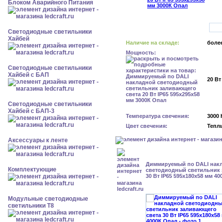
Блоком Аварийного Питания
Светодиодные светильники
Хайбей
Наличие на складе:
более
Мощность:
Светодиодные светильники
Хайбей с БАП
20 Вт
Светодиодные светильники
Хайбей с БАП-3
Температура свечения:
3000 
Цвет свечения:
Тепл
Аксессуары к ленте
Диммируемый по DALI нак
Комплектующие
светодиодный светильник 
30 Вт IP65 595x180x58 мм 4
Модульные светодиодные
светильники Т8