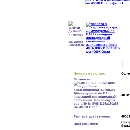
Наличие на складе:
более
Мощность:
40 Вт
Температура свечения:
4000 
Нейт
Цвет свечения:
белы