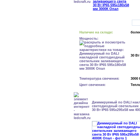
Наличие на складе:
более
Мощность:
30 Вт
Температура свечения:
3000 
Цвет свечения:
Тепл
Диммируемый по DALI нак
светодиодный светильник 
30 Вт IP65 595x295x58 мм 4