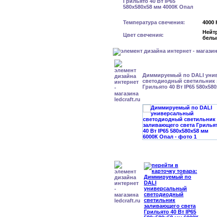
Температура свечения:
4000 
Нейт
Цвет свечения:
белы
Диммируемый по DALI уни
светодиодный светильник 
Грильято 40 Вт IP65 580x58