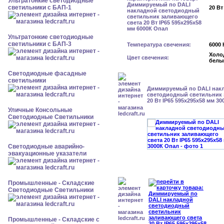
Ультратонкие светодиодные
светильники с БАП-1
20 Вт
Ультратонкие светодиодные
светильники с БАП-3
Температура свечения:
6000 
Холо
Цвет свечения:
белы
Светодиодные фасадные
светильники
Диммируемый по DALI нак
светодиодный светильник 
20 Вт IP65 595x295x58 мм 3
Уличные Консольные
Светодиодные Светильники
Светодиодные аварийно-
эвакуационные указатели
Промышленные - Складские
Светодиодные Светильники
Промышленные - Складские с