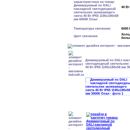
40 Вт
Температура свечения:
6000 
Холо
Цвет свечения:
белы
Диммируемый по DALI нак
светодиодный светильник 
40 Вт IP65 1195x180x58 мм 