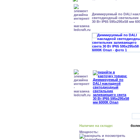
Диммируемый по DALI нак
светодиодный светильник 
30 Вт IP65 595x295x58 мм 6
Наличие на складе:
более
Мощность: