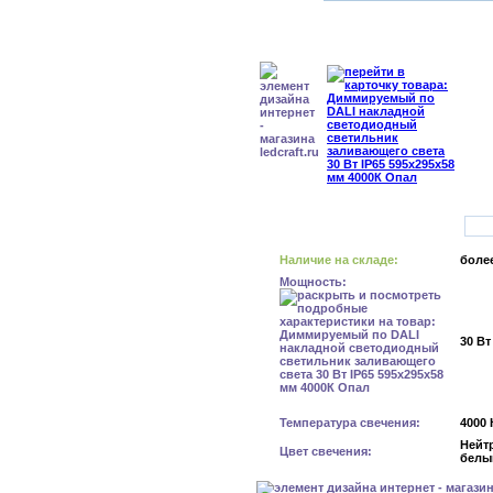
Наличие на складе:
более
Мощность:
30 Вт
Температура свечения:
4000 
Нейт
Цвет свечения:
белы