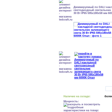
Диммируемый по DALI нак
светодиодный светильник 
30 Вт IP65 595x180x58 мм 6
Наличие на складе:
более
Мощность: