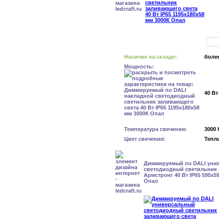
Наличие на складе:
более
Мощность:
40 Вт
Температура свечения:
3000 
Цвет свечения:
Тепл
Диммируемый по DALI уни
светодиодный светильник 
Армстронг 40 Вт IP65 595x5
Опал