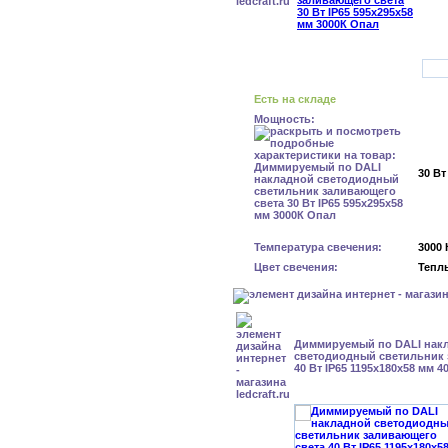
Есть на складе
Мощность:
30 Вт
Температура свечения:
3000 
Цвет свечения:
Тепл
Диммируемый по DALI нак
светодиодный светильник 
40 Вт IP65 1195x180x58 мм 