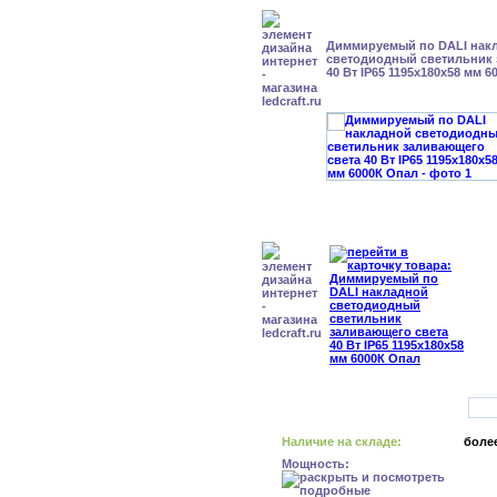
Диммируемый по DALI нак
светодиодный светильник 
40 Вт IP65 1195x180x58 мм 
Наличие на складе:
более
Мощность: