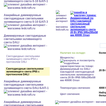
заливающего света 0-10 БАП-1
Аварийные диммируемые
светодиодные светильники
заливающего света 0-10 БАП-3
Диммируемые светодиодные
светильники заливающего
света DALI
Наличие на складе:
более
Светодиодные светильники
Мощность:
заливающего света IP54 с
протоколом DALI
Светодиодные светильники
20 Вт
заливающего света IP65 с
протоколом DALI
Аварийные диммируемые
светодиодные светильники
заливающего света DALI БАП-1
Температура свечения:
4000 
Нейт
Цвет свечения:
белы
Аварийные диммируемые
светодиодные светильники