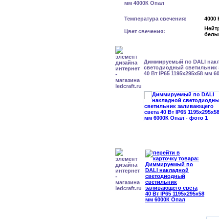
Температура свечения:
4000 
Нейт
Цвет свечения:
белы
Диммируемый по DALI нак
светодиодный светильник 
40 Вт IP65 1195x295x58 мм 