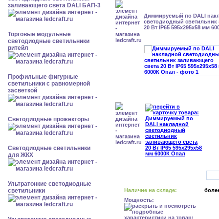
заливающего света DALI БАП-3
Диммируемый по DALI нак
светодиодный светильник 
20 Вт IP65 595x295x58 мм 6
Торговые модульные
светодиодные светильники
ритейл
Профильные фигурные
светильники с равномерной
засветкой
Светодиодные прожекторы
Светодиодные светильники
для ЖКХ
Ультратонкие светодиодные
светильники
Наличие на складе:
более
Мощность: