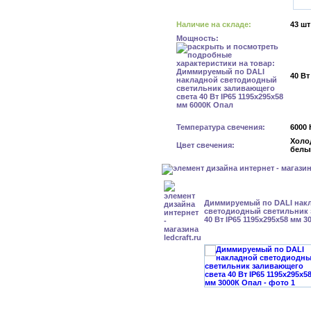
Наличие на складе:
43 шт
Мощность:
40 Вт
Температура свечения:
6000 
Холо
Цвет свечения:
белы
Диммируемый по DALI нак
светодиодный светильник 
40 Вт IP65 1195x295x58 мм 