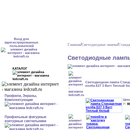
Вход для
зарегистрированных
/
/
Главная
Светодиодные лампы
Станда
пользователей
Светодиодные лампы
КАТАЛОГ
Светодиодная лампа Станд
колба Е27 3 Ватт Теплый б
Профили, Экраны,
Комплектующие
Цен
Р:
8
Профильные фигурные
контурные светильники