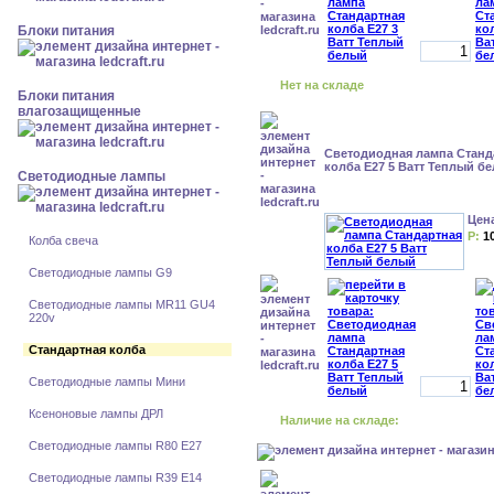
Блоки питания
Нет на складе
Блоки питания
влагозащищенные
Светодиодная лампа Станд
колба Е27 5 Ватт Теплый б
Светодиодные лампы
Цен
Р:
1
Колба свеча
Светодиодные лампы G9
Светодиодные лампы MR11 GU4
220v
Стандартная колба
Светодиодные лампы Мини
Ксеноновые лампы ДРЛ
Наличие на складе:
Светодиодные лампы R80 E27
Светодиодные лампы R39 E14