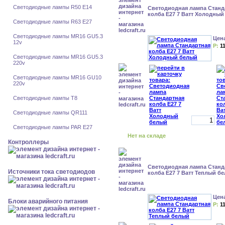
Светодиодные лампы R50 E14
Светодиодная лампа Станд
колба Е27 7 Ватт Холодны
Светодиодные лампы R63 E27
Светодиодные лампы MR16 GU5.3
Цен
12v
Р:
1
Светодиодные лампы MR16 GU5.3
220v
Светодиодные лампы MR16 GU10
220v
Светодиодные лампы Т8
Светодиодные лампы QR111
Светодиодные лампы PAR E27
Нет на складе
Контроллеры
Светодиодная лампа Станд
Источники тока светодиодов
колба Е27 7 Ватт Теплый б
Цен
Блоки аварийного питания
Р:
1