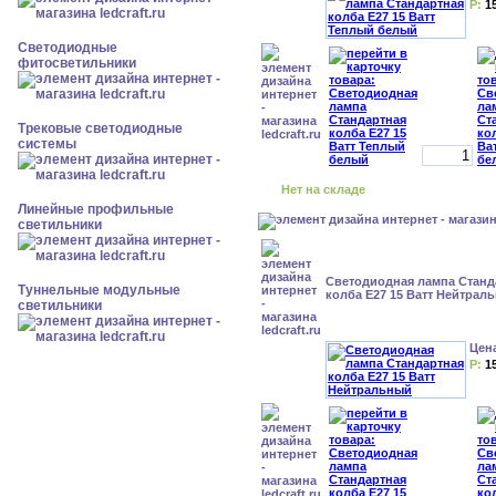
Р:
1
Светодиодные
фитосветильники
Трековые светодиодные
системы
Нет на складе
Линейные профильные
светильники
Светодиодная лампа Станд
Туннельные модульные
колба Е27 15 Ватт Нейтрал
светильники
Цен
Р:
1