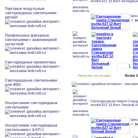
колба Е27 12 Ватт Холодны
Торговые модульные
светодиодные светильники
Цен
ритейл
Р:
1
Профильные фигурные
светильники с равномерной
засветкой
Светодиодные прожекторы
Наличие на складе:
более 1
Светодиодные светильники
для ЖКХ
Светодиодная лампа Станд
Ультратонкие светодиодные
колба Е27 12 Ватт Теплый 
светильники
Цен
Р:
1
Ультратонкие светодиодные
светильники с БАП-1