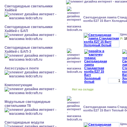
Светодиодные светильники
Хайбей
Светодиодная лампа Станд
колба Е27 15 Ватт Холодны
Светодиодные светильники
Хайбей с БАП
Цен
Р:
1
Светодиодные светильники
Хайбей с БАП-3
Аксессуары к ленте
Комплектующие
Нет на складе
Модульные светодиодные
светильники Т8
Светодиодная лампа Станд
колба Е27 15 Ватт Теплый 
Светодиодные модули
Цен