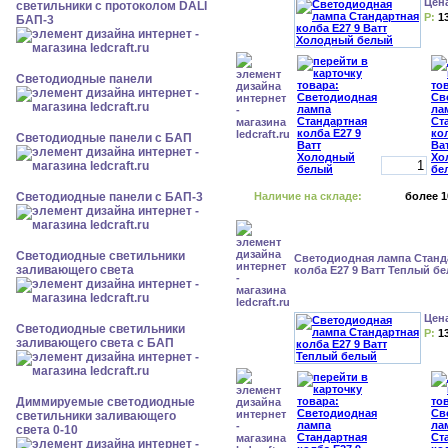
Цен
светильники с протоколом DALI
Р:
1
БАП-3
Cветодиодные панели
Cветодиодные панели с БАП
Cветодиодные панели с БАП-3
Наличие на складе:
более 1
Светодиодные светильники
Светодиодная лампа Станд
заливающего света
колба Е27 9 Ватт Теплый б
Цен
Светодиодные светильники
Р:
1
заливающего света с БАП
Диммируемые светодиодные
светильники заливающего
света 0-10