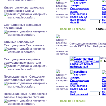
Ультратонкие светодиодные
светильники с БАП-3
Светодиодные фасадные
светильники
Наличие на складе:
более 1
Уличные Консольные
Светодиодная лампа Станд
Светодиодные Светильники
колба Е27 12 Ватт Нейтрал
Цен
Светодиодные аварийно-
Р:
1
эвакуационные указатели
Промышленные - Складские
Светодиодные Светильники
Промышленные - Складские с
Блоком Аварийного Питания
Наличие на складе: