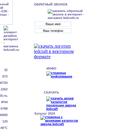
ОБРАТНЫЙ ЗВОНОК
ИНФО
32
672
90720
2262
СКАЧАТЬ
Есть
IP44
6788
Каталог 2024
00000
120
+40°C