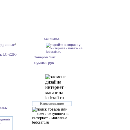
КОРЗИНА
/
бедренные
ик LC-Z2K-
Товаров
0
шт.
Сумма
0 руб
00037