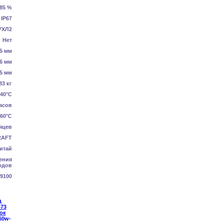
.85 %
IP67
УХЛ2
Нет
5 мм
6 мм
5 мм
83 кг
+40°C
асов
+60°C
яцев
RAFT
итай
ения
одов
9100