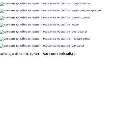
студии танца
медицинские центры
дома отдыха
кафе
рестораны
лаундж-зоны
VIP-залы