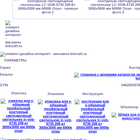
ПАРАМЕТРЫ
Серия
Конту
Каталог
GTIN
0462053578
Этикетка
Упаковка
Инструкция
Штрихкод