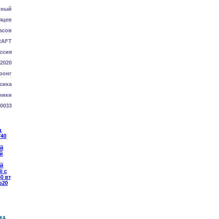
нный
яцев
асов
RAFT
ссия
-2020
ронг
сика
ники
0033
МА