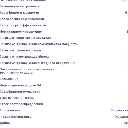
Частота напряжения питания
50–
Гальваническая развязка
Коэффициент мощности
0
Класс электробезопасности
Класс энергоэффективности
Номинальное напряжение
Защита от короткого замыкания
Защита от превышения максимальной мощности
Защита от холостого хода
Защита от перегрева драйвера
Защита от превышения выходного напряжения
Электромагнитная совместимость
технических средств
Заземление
Индекс цветопередачи RA
Коэффициент пульсации
Угол излучения света
Класс светораспределения
Тип монтажа
Встраива
Форма светильника
Квадра
Длина
59