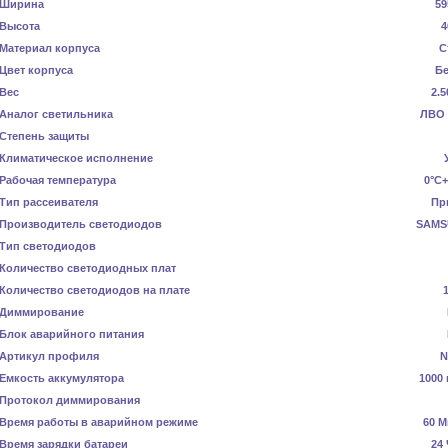
Ширина
59
Высота
4
Материал корпуса
С
Цвет корпуса
Б
Вес
2.5
Аналог светильника
ЛВО 
Степень защиты
Климатическое исполнение
Рабочая температура
0°C+
Тип рассеивателя
Пр
Производитель светодиодов
SAMS
Тип светодиодов
Количество светодиодных плат
Количество светодиодов на плате
Диммирование
Блок аварийного питания
Артикул профиля
N
Емкость аккумулятора
1000 
Протокол диммирования
Время работы в аварийном режиме
60 М
Время зарядки батареи
24