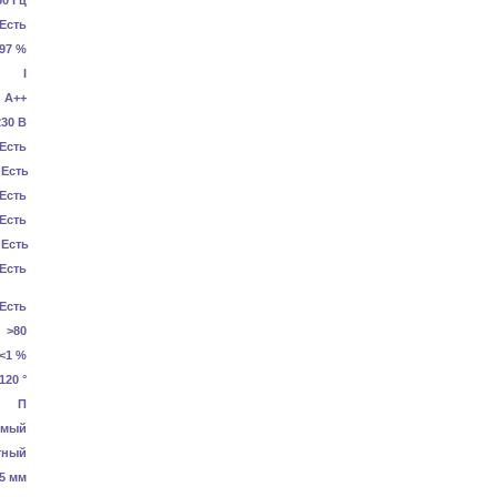
60 Гц
Есть
.97 %
I
А++
230 В
Есть
Есть
Есть
Есть
Есть
Есть
Есть
>80
<1 %
120 °
П
емый
тный
5 мм