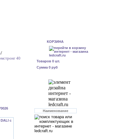
КОРЗИНА
/
е
рмстронг 40
Товаров
0
шт.
Сумма
0 руб
70026