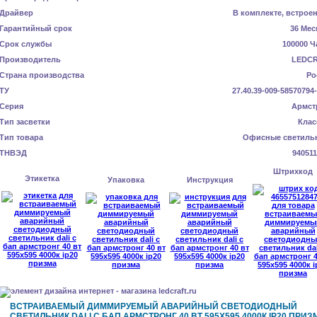
Драйвер
В комплекте, встрое
Гарантийный срок
36 Мес
Срок службы
100000 Ч
Производитель
LEDC
Страна производства
Ро
ТУ
27.40.39-009-58570794
Серия
Армст
Тип засветки
Клас
Тип товара
Офисные светиль
ТНВЭД
940511
Штрихкод
Этикетка
Упаковка
Инструкция
ВСТРАИВАЕМЫЙ ДИММИРУЕМЫЙ АВАРИЙНЫЙ СВЕТОДИОДНЫЙ
СВЕТИЛЬНИК DALI С БАП АРМСТРОНГ 40 ВТ 595X595 4000К IP20 ПРИЗ