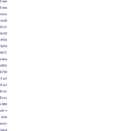
5 мм
0 мм
таль
елый
00 кг
4x18
IP20
УХЛ4
40°C
изма
UNG
5730
4 шт
18 шт
Есть
Есть
i-MH
мА·ч
Dali
инут
 Часа