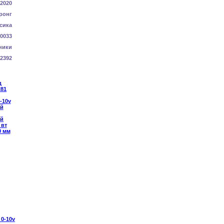
-2020
ронг
сика
0033
ники
2392