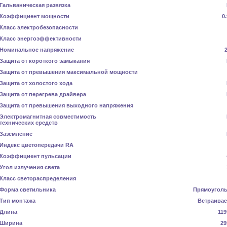
Гальваническая развязка
Коэффициент мощности
0
Класс электробезопасности
Класс энергоэффективности
Номинальное напряжение
Защита от короткого замыкания
Защита от превышения максимальной мощности
Защита от холостого хода
Защита от перегрева драйвера
Защита от превышения выходного напряжения
Электромагнитная совместимость
технических средств
Заземление
Индекс цветопередачи RA
Коэффициент пульсации
Угол излучения света
Класс светораспределения
Форма светильника
Прямоугол
Тип монтажа
Встраива
Длина
119
Ширина
29