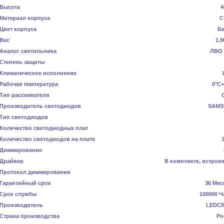
Высота
4
Материал корпуса
С
Цвет корпуса
Б
Вес
1.9
Аналог светильника
ЛВО 
Степень защиты
Климатическое исполнение
Рабочая температура
0°C+
Тип рассеивателя
Производитель светодиодов
SAMS
Тип светодиодов
Количество светодиодных плат
Количество светодиодов на плате
Диммирование
Драйвер
В комплекте, встрое
Протокол диммирования
Гарантийный срок
36 Мес
Срок службы
100000 Ч
Производитель
LEDC
Страна производства
Ро