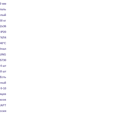
0 мм
таль
елый
00 кг
2x36
IP20
УХЛ4
40°C
Опал
UNG
5730
4 шт
18 шт
Есть
нный
0-10
яцев
асов
RAFT
ссия