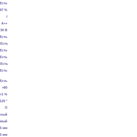
Есть
.97 %
I
А++
230 В
Есть
Есть
Есть
Есть
Есть
Есть
Есть
>80
<1 %
120 °
П
ьный
емый
5 мм
5 мм