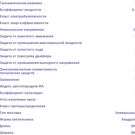
Гальваническая развязка
Коэффициент мощности
0
Класс электробезопасности
Класс энергоэффективности
Номинальное напряжение
Защита от короткого замыкания
Защита от превышения максимальной мощности
Защита от холостого хода
Защита от перегрева драйвера
Защита от превышения выходного напряжения
Электромагнитная совместимость
технических средств
Заземление
Индекс цветопередачи RA
Коэффициент пульсации
Угол излучения света
Класс светораспределения
Тип монтажа
Универсал
Форма светильника
Квадра
Длина
59
Ширина
59