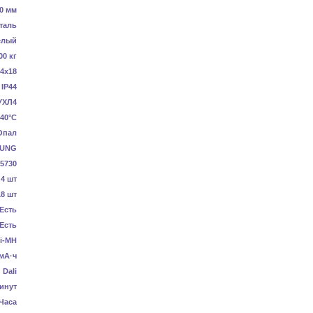
0 мм
таль
елый
00 кг
4x18
IP44
УХЛ4
40°C
Опал
UNG
5730
4 шт
18 шт
Есть
Есть
i-MH
мА·ч
Dali
инут
 Часа