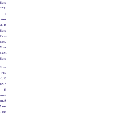
Есть
.97 %
I
А++
230 В
Есть
Есть
Есть
Есть
Есть
Есть
Есть
>80
<1 %
120 °
П
ьный
тный
5 мм
5 мм