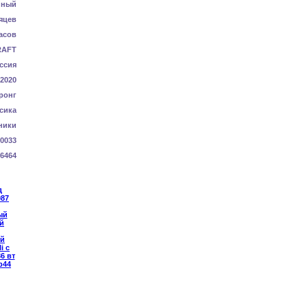
нный
яцев
асов
RAFT
ссия
-2020
ронг
сика
ники
0033
6464