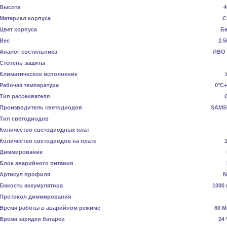
Высота
4
Материал корпуса
С
Цвет корпуса
Б
Вес
2.5
Аналог светильника
ЛВО 
Степень защиты
Климатическое исполнение
Рабочая температура
0°C+
Тип рассеивателя
Производитель светодиодов
SAMS
Тип светодиодов
Количество светодиодных плат
Количество светодиодов на плате
Диммирование
Блок аварийного питания
Артикул профиля
N
Емкость аккумулятора
1000 
Протокол диммирования
Время работы в аварийном режиме
60 М
Время зарядки батареи
24