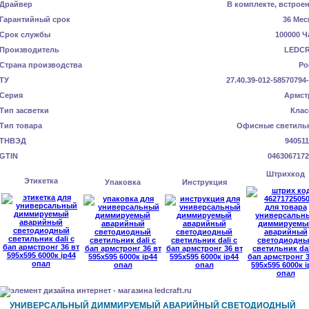
Драйвер
В комплекте, встрое
Гарантийный срок
36 Мес
Срок службы
100000 Ч
Производитель
LEDC
Страна производства
Ро
ТУ
27.40.39-012-58570794
Серия
Армст
Тип засветки
Клас
Тип товара
Офисные светиль
ТНВЭД
940511
GTIN
0463067172
Штрихкод
Этикетка
Упаковка
Инструкция
УНИВЕРСАЛЬНЫЙ ДИММИРУЕМЫЙ АВАРИЙНЫЙ СВЕТОДИОДНЫЙ