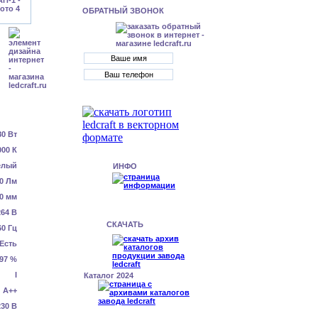
ОБРАТНЫЙ ЗВОНОК
80 Вт
000 К
елый
ИНФО
0 Лм
0 мм
64 В
СКАЧАТЬ
60 Гц
Есть
.97 %
I
Каталог 2024
А++
230 В