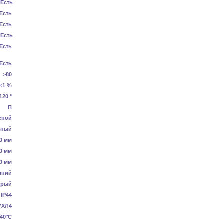
Есть
Есть
Есть
Есть
Есть
Есть
>80
<1 %
120 °
П
сной
ьный
0 мм
0 мм
0 мм
иний
ерый
IP44
УХЛ4
40°C