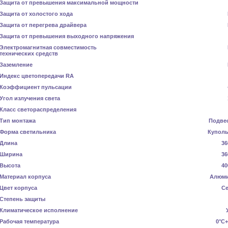
Защита от превышения максимальной мощности
Защита от холостого хода
Защита от перегрева драйвера
Защита от превышения выходного напряжения
Электромагнитная совместимость
технических средств
Заземление
Индекс цветопередачи RA
Коэффициент пульсации
Угол излучения света
Класс светораспределения
Тип монтажа
Подве
Форма светильника
Купол
Длина
36
Ширина
36
Высота
40
Материал корпуса
Алюм
Цвет корпуса
С
Степень защиты
Климатическое исполнение
Рабочая температура
0°C+