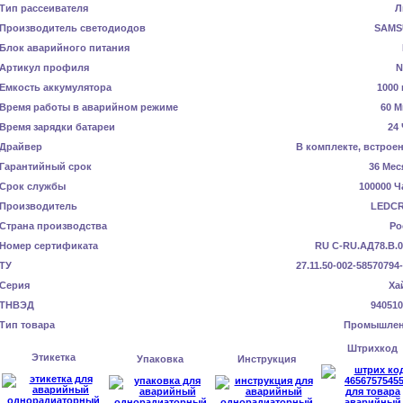
Тип рассеивателя
Л
Производитель светодиодов
SAMS
Блок аварийного питания
Артикул профиля
N
Емкость аккумулятора
1000 
Время работы в аварийном режиме
60 М
Время зарядки батареи
24
Драйвер
В комплекте, встрое
Гарантийный срок
36 Мес
Срок службы
100000 Ч
Производитель
LEDC
Страна производства
Ро
Номер сертификата
RU C-RU.АД78.В.0
ТУ
27.11.50-002-58570794
Серия
Ха
ТНВЭД
940510
Тип товара
Промышле
Штрихкод
Этикетка
Упаковка
Инструкция