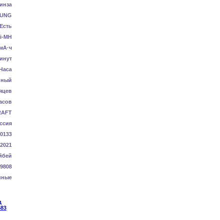
инза
UNG
Есть
i-MH
мА·ч
инут
 Часа
нный
яцев
асов
RAFT
ссия
0133
-2021
йбей
9808
нные