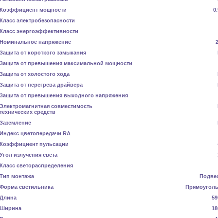
Коэффициент мощности
0
Класс электробезопасности
Класс энергоэффективности
Номинальное напряжение
Защита от короткого замыкания
Защита от превышения максимальной мощности
Защита от холостого хода
Защита от перегрева драйвера
Защита от превышения выходного напряжения
Электромагнитная совместимость
технических средств
Заземление
Индекс цветопередачи RA
Коэффициент пульсации
Угол излучения света
Класс светораспределения
Тип монтажа
Подве
Форма светильника
Прямоугол
Длина
59
Ширина
18