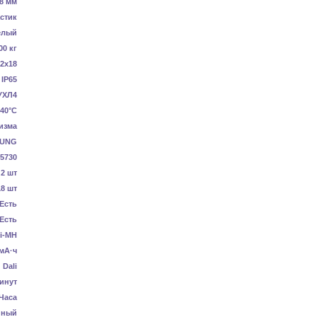
8 мм
стик
елый
00 кг
2x18
IP65
УХЛ4
40°C
изма
UNG
5730
2 шт
18 шт
Есть
Есть
i-MH
мА·ч
Dali
инут
 Часа
нный