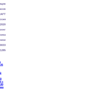
яцев
асов
RAFT
ссия
-2020
ронг
сика
ники
0033
1285