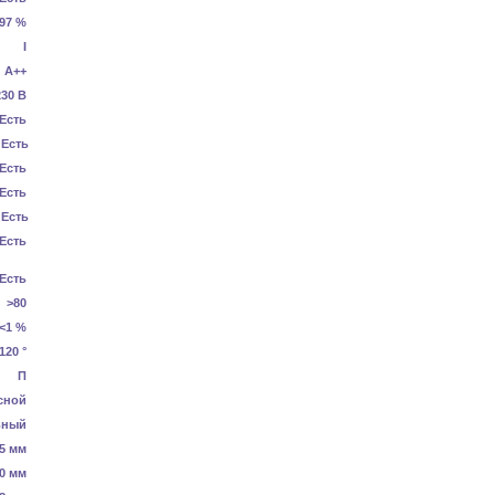
.97 %
I
А++
230 В
Есть
Есть
Есть
Есть
Есть
Есть
Есть
>80
<1 %
120 °
П
сной
ьный
5 мм
0 мм