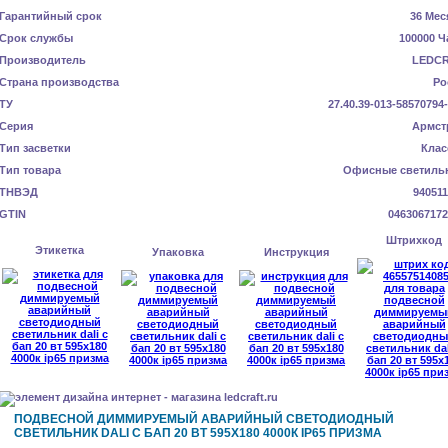
Гарантийный срок
36 Мес
Срок службы
100000 Ч
Производитель
LEDC
Страна производства
Ро
ТУ
27.40.39-013-58570794
Серия
Армст
Тип засветки
Клас
Тип товара
Офисные светиль
ТНВЭД
940511
GTIN
0463067172
Штрихкод
Этикетка
Упаковка
Инструкция
ПОДВЕСНОЙ ДИММИРУЕМЫЙ АВАРИЙНЫЙ СВЕТОДИОДНЫЙ
СВЕТИЛЬНИК DALI С БАП 20 ВТ 595X180 4000К IP65 ПРИЗМА