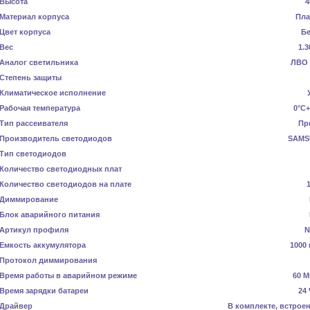
Высота
4
Материал корпуса
Пла
Цвет корпуса
Б
Вес
1.3
Аналог светильника
ЛВО 
Степень защиты
Климатическое исполнение
Рабочая температура
0°C+
Тип рассеивателя
Пр
Производитель светодиодов
SAMS
Тип светодиодов
Количество светодиодных плат
Количество светодиодов на плате
Диммирование
Блок аварийного питания
Артикул профиля
N
Емкость аккумулятора
1000 
Протокол диммирования
Время работы в аварийном режиме
60 М
Время зарядки батареи
24
Драйвер
В комплекте, встрое