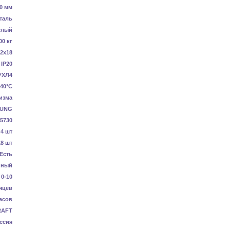
0 мм
таль
елый
00 кг
2x18
IP20
УХЛ4
40°C
изма
UNG
5730
4 шт
18 шт
Есть
нный
0-10
яцев
асов
RAFT
ссия