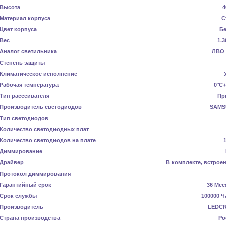
Высота
4
Материал корпуса
С
Цвет корпуса
Б
Вес
1.3
Аналог светильника
ЛВО 
Степень защиты
Климатическое исполнение
Рабочая температура
0°C+
Тип рассеивателя
Пр
Производитель светодиодов
SAMS
Тип светодиодов
Количество светодиодных плат
Количество светодиодов на плате
Диммирование
Драйвер
В комплекте, встрое
Протокол диммирования
Гарантийный срок
36 Мес
Срок службы
100000 Ч
Производитель
LEDC
Страна производства
Ро