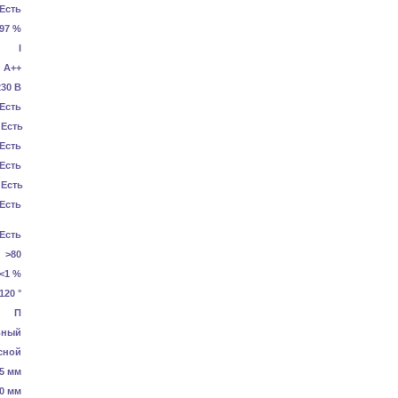
Есть
.97 %
I
А++
230 В
Есть
Есть
Есть
Есть
Есть
Есть
Есть
>80
<1 %
120 °
П
ьный
сной
5 мм
0 мм