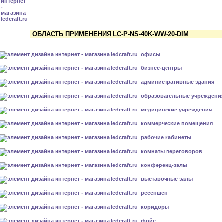
ОБЛАСТЬ ПРИМЕНЕНИЯ LC-P-NS-40K-WW-20-DIM
офисы
бизнес-центры
административные здания
образовательные учреждени
медицинские учреждения
коммерческие помещения
рабочие кабинеты
комнаты переговоров
конференц-залы
выставочные залы
ресепшен
коридоры
фойе