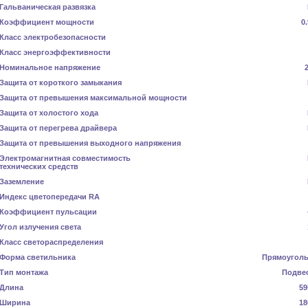
Гальваническая развязка
Коэффициент мощности
0
Класс электробезопасности
Класс энергоэффективности
Номинальное напряжение
Защита от короткого замыкания
Защита от превышения максимальной мощности
Защита от холостого хода
Защита от перегрева драйвера
Защита от превышения выходного напряжения
Электромагнитная совместимость
технических средств
Заземление
Индекс цветопередачи RA
Коэффициент пульсации
Угол излучения света
Класс светораспределения
Форма светильника
Прямоугол
Тип монтажа
Подве
Длина
59
Ширина
18