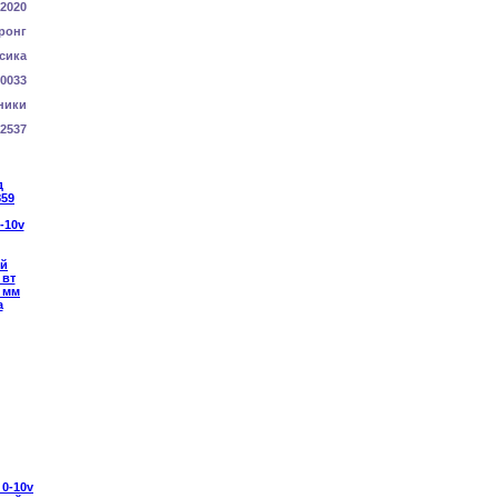
-2020
ронг
сика
0033
ники
2537