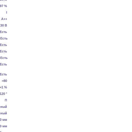
.97 %
I
А++
230 В
Есть
Есть
Есть
Есть
Есть
Есть
Есть
>80
<1 %
120 °
П
ьный
ьный
0 мм
0 мм