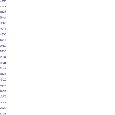
0 мм
стик
ерый
00 кг
IP65
УХЛ4
40°C
Опал
UNG
5730
2 шт
18 шт
Есть
нный
0-10
яцев
асов
RAFT
ссия
-2020
атон