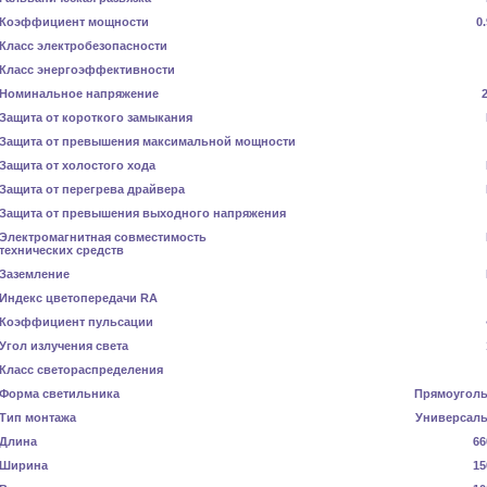
Коэффициент мощности
0
Класс электробезопасности
Класс энергоэффективности
Номинальное напряжение
Защита от короткого замыкания
Защита от превышения максимальной мощности
Защита от холостого хода
Защита от перегрева драйвера
Защита от превышения выходного напряжения
Электромагнитная совместимость
технических средств
Заземление
Индекс цветопередачи RA
Коэффициент пульсации
Угол излучения света
Класс светораспределения
Форма светильника
Прямоугол
Тип монтажа
Универсал
Длина
66
Ширина
15