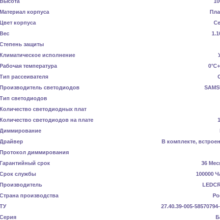
Высота
10
Материал корпуса
Пла
Цвет корпуса
С
Вес
1.1
Степень защиты
Климатическое исполнение
Рабочая температура
0°C+
Тип рассеивателя
Производитель светодиодов
SAMS
Тип светодиодов
Количество светодиодных плат
Количество светодиодов на плате
Диммирование
Драйвер
В комплекте, встрое
Протокол диммирования
Гарантийный срок
36 Мес
Срок службы
100000 Ч
Производитель
LEDC
Страна производства
Ро
ТУ
27.40.39-005-58570794
Серия
Б