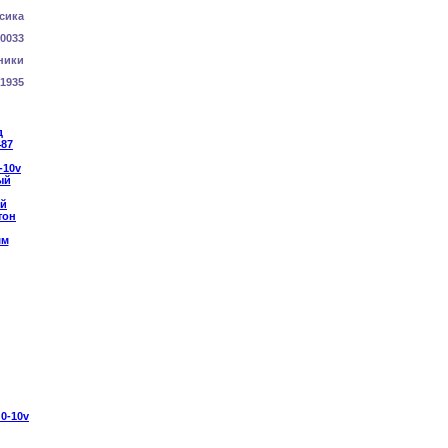
сика
0033
ники
1935
Й