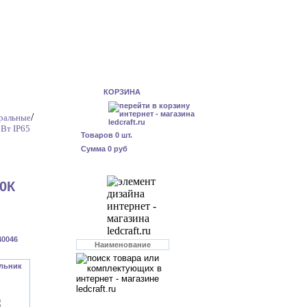
КОРЗИНА
/
тральные
Вт IP65
Товаров
0
шт.
Сумма
0 руб
00К
40046