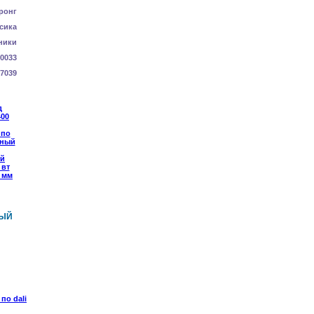
ронг
сика
ники
0033
7039
НЫЙ