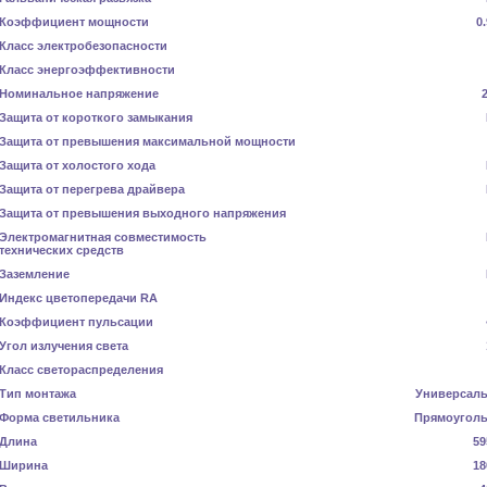
Коэффициент мощности
0
Класс электробезопасности
Класс энергоэффективности
Номинальное напряжение
Защита от короткого замыкания
Защита от превышения максимальной мощности
Защита от холостого хода
Защита от перегрева драйвера
Защита от превышения выходного напряжения
Электромагнитная совместимость
технических средств
Заземление
Индекс цветопередачи RA
Коэффициент пульсации
Угол излучения света
Класс светораспределения
Тип монтажа
Универсал
Форма светильника
Прямоугол
Длина
59
Ширина
18