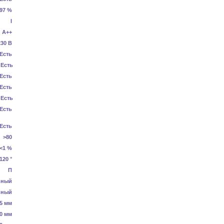
.97 %
I
А++
230 В
Есть
Есть
Есть
Есть
Есть
Есть
Есть
>80
<1 %
120 °
П
ьный
ьный
5 мм
0 мм