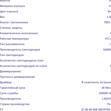
Высота
4
Материал корпуса
С
Цвет корпуса
Б
Вес
1.3
Аналог светильника
ЛВО 
Степень защиты
Климатическое исполнение
Рабочая температура
0°C+
Тип рассеивателя
Производитель светодиодов
SAMS
Тип светодиодов
Количество светодиодных плат
Количество светодиодов на плате
Диммирование
Протокол диммирования
Драйвер
В комплекте, встрое
Гарантийный срок
36 Мес
Срок службы
100000 Ч
Производитель
LEDC
Страна производства
Ро
ТУ
27.40.39-009-58570794