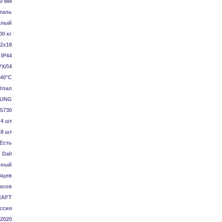
0 мм
таль
елый
00 кг
2x18
IP44
УХЛ4
40°C
Опал
UNG
5730
4 шт
18 шт
Есть
Dali
нный
яцев
асов
RAFT
ссия
-2020