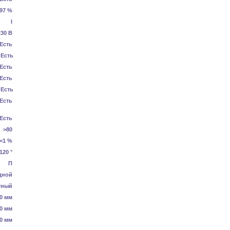
.97 %
I
230 В
Есть
Есть
Есть
Есть
Есть
Есть
Есть
>80
<1 %
120 °
П
дной
тный
0 мм
0 мм
0 мм