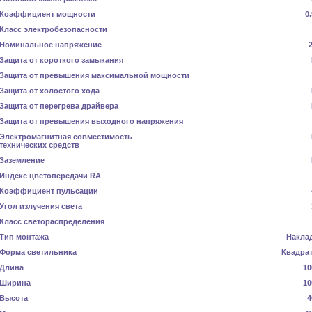
Коэффициент мощности
0
Класс электробезопасности
Номинальное напряжение
Защита от короткого замыкания
Защита от превышения максимальной мощности
Защита от холостого хода
Защита от перегрева драйвера
Защита от превышения выходного напряжения
Электромагнитная совместимость
технических средств
Заземление
Индекс цветопередачи RA
Коэффициент пульсации
Угол излучения света
Класс светораспределения
Тип монтажа
Накла
Форма светильника
Квадра
Длина
10
Ширина
10
Высота
4