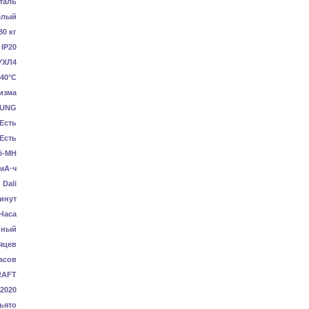
таль
елый
80 кг
IP20
УХЛ4
40°C
изма
UNG
Есть
Есть
i-MH
мА·ч
Dali
инут
 Часа
нный
яцев
асов
RAFT
-2020
ьято