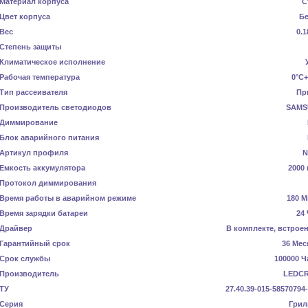
Материал корпуса
С
Цвет корпуса
Б
Вес
0.1
Степень защиты
Климатическое исполнение
Рабочая температура
0°C+
Тип рассеивателя
Пр
Производитель светодиодов
SAMS
Диммирование
Блок аварийного питания
Артикул профиля
N
Емкость аккумулятора
2000 
Протокол диммирования
Время работы в аварийном режиме
180 М
Время зарядки батареи
24
Драйвер
В комплекте, встрое
Гарантийный срок
36 Мес
Срок службы
100000 Ч
Производитель
LEDC
ТУ
27.40.39-015-58570794
Серия
Грил