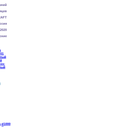
шний
яцев
RAFT
ссия
-2020
ские
Й