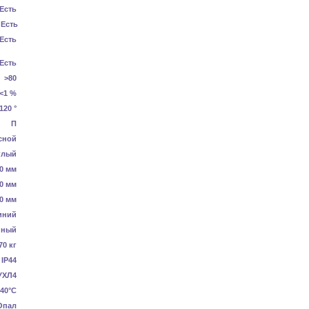
Есть
Есть
Есть
Есть
>80
<1 %
120 °
П
сной
глый
0 мм
0 мм
0 мм
иний
нный
70 кг
IP44
УХЛ4
40°C
Опал