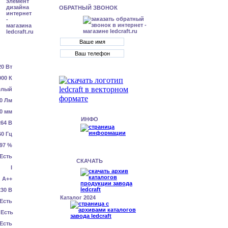
ОБРАТНЫЙ ЗВОНОК
20 Вт
000 К
елый
0 Лм
0 мм
ИНФО
64 В
60 Гц
.97 %
Есть
СКАЧАТЬ
I
А++
230 В
Каталог 2024
Есть
Есть
Есть