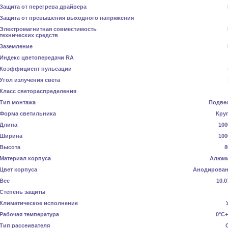
Защита от перегрева драйвера
Защита от превышения выходного напряжения
Электромагнитная совместимость
технических средств
Заземление
Индекс цветопередачи RA
Коэффициент пульсации
Угол излучения света
Класс светораспределения
Тип монтажа
Подве
Форма светильника
Кру
Длина
100
Ширина
100
Высота
8
Материал корпуса
Алюм
Цвет корпуса
Анодирова
Вес
10.0
Степень защиты
Климатическое исполнение
Рабочая температура
0°C+
Тип рассеивателя