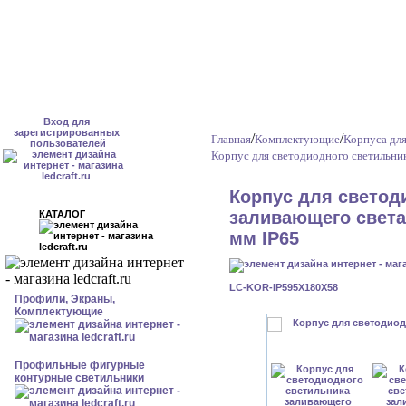
Вход для
зарегистрированных
/
/
Главная
Комплектующие
Корпуса дл
пользователей
Корпус для светодиодного светильни
Корпус для светод
заливающего света
КАТАЛОГ
мм IP65
LC-KOR-IP595X180X58
Профили, Экраны,
Комплектующие
Профильные фигурные
контурные светильники