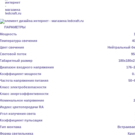
ПАРАМЕТРЫ
Мощность
Температура свечения
4
Цвет свечения
Нейтральный б
Световой поток
95
Габаритный размер
180x180x2
Диапазон входного напряжения
176–2
Коэффициент мощности
0
Частота напряжения питания
50–
Класс электробезопасности
Класс энергоэффективности
Номинальное напряжение
Индекс цветопередачи RA
Угол излучения света
Коэффициент пульсации
Тип монтажа
Встраива
Форма светильника
Кру