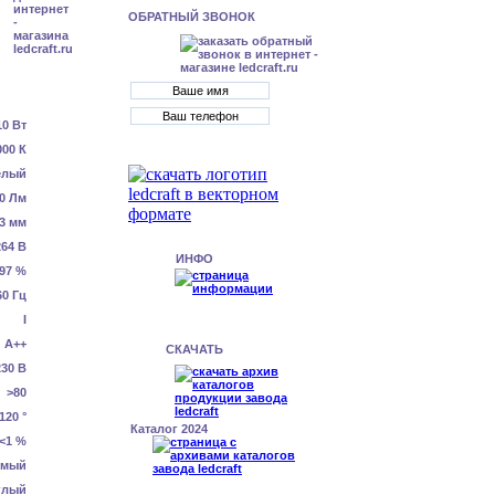
ОБРАТНЫЙ ЗВОНОК
10 Вт
000 К
елый
0 Лм
3 мм
64 В
ИНФО
.97 %
60 Гц
I
А++
СКАЧАТЬ
230 В
>80
120 °
Каталог 2024
<1 %
емый
глый