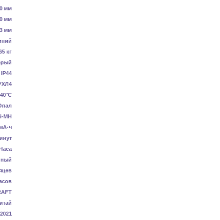
0 мм
0 мм
3 мм
иний
65 кг
ерый
IP44
УХЛ4
40°C
Опал
i-MH
мА·ч
инут
 Часа
нный
яцев
асов
RAFT
итай
-2021