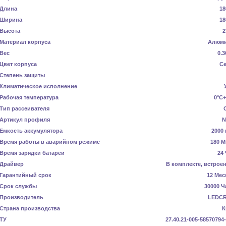
Длина
18
Ширина
18
Высота
2
Материал корпуса
Алюм
Вес
0.3
Цвет корпуса
С
Степень защиты
Климатическое исполнение
Рабочая температура
0°C+
Тип рассеивателя
Артикул профиля
N
Емкость аккумулятора
2000 
Время работы в аварийном режиме
180 М
Время зарядки батареи
24
Драйвер
В комплекте, встрое
Гарантийный срок
12 Мес
Срок службы
30000 Ч
Производитель
LEDC
Страна производства
К
ТУ
27.40.21-005-58570794