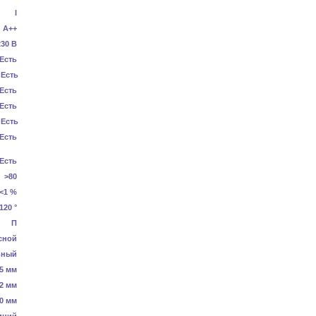
I
А++
230 В
Есть
Есть
Есть
Есть
Есть
Есть
Есть
>80
<1 %
120 °
П
сной
ьный
5 мм
2 мм
0 мм