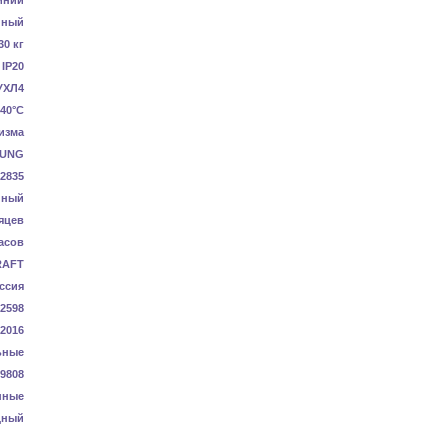
иний
нный
30 кг
IP20
УХЛ4
+40°C
изма
UNG
2835
нный
яцев
асов
RAFT
ссия
2598
-2016
ьные
9808
нные
дный