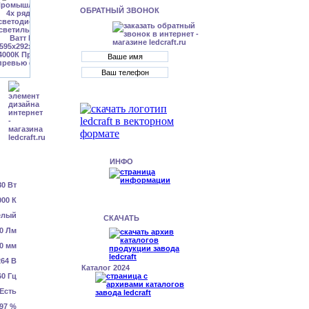
ОБРАТНЫЙ ЗВОНОК
ИНФО
80 Вт
000 К
елый
СКАЧАТЬ
0 Лм
0 мм
64 В
Каталог 2024
60 Гц
Есть
.97 %