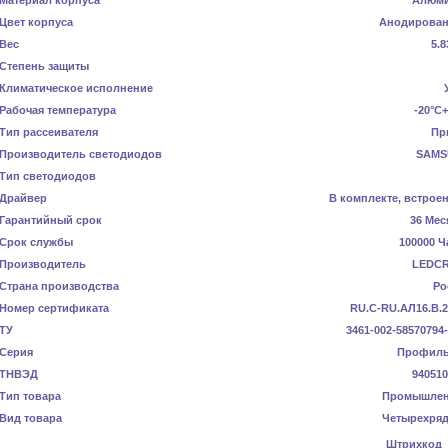
Материал корпуса
Алюм
Цвет корпуса
Анодирова
Вес
5.8
Степень защиты
Климатическое исполнение
Рабочая температура
-20°C
Тип рассеивателя
Пр
Производитель светодиодов
SAMS
Тип светодиодов
Драйвер
В комплекте, встрое
Гарантийный срок
36 Мес
Срок службы
100000 Ч
Производитель
LEDC
Страна производства
Ро
Номер сертификата
RU.C-RU.АЛ16.В.2
ТУ
3461-002-58570794
Серия
Профил
ТНВЭД
940510
Тип товара
Промышле
Вид товара
Четырехря
Штрихкод