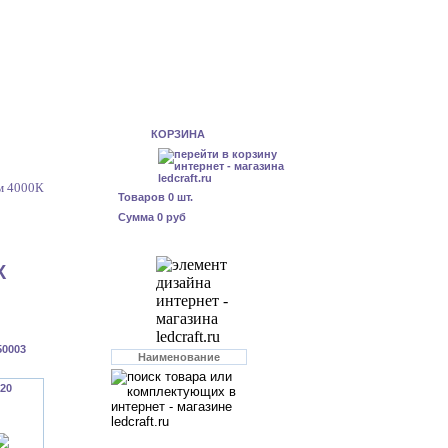
КОРЗИНА
м 4000К
Товаров
0
шт.
Сумма
0 руб
К
50003