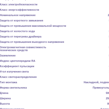
Класс электробезопасности
Класс энергоэффективности
Номинальное напряжение
Защита от короткого замыкания
Защита от превышения максимальной мощности
Защита от холостого хода
Защита от перегрева драйвера
Защита от превышения выходного напряжения
Электромагнитная совместимость
технических средств
Заземление
Индекс цветопередачи RA
Коэффициент пульсации
Угол излучения света
Класс светораспределения
Тип монтажа
Накладной, подве
Форма светильника
Прямоугол
Длина
59
Ширина
29
Высота
8