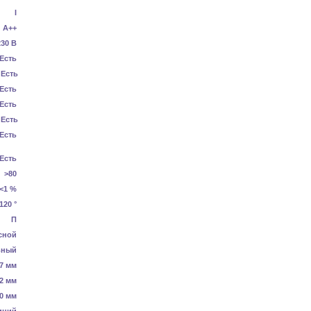
I
А++
230 В
Есть
Есть
Есть
Есть
Есть
Есть
Есть
>80
<1 %
120 °
П
сной
ьный
7 мм
2 мм
0 мм