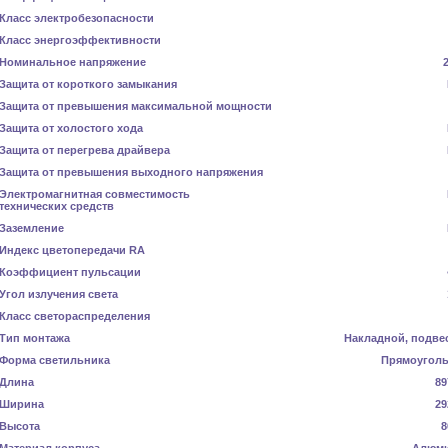
Класс электробезопасности
Класс энергоэффективности
Номинальное напряжение
Защита от короткого замыкания
Защита от превышения максимальной мощности
Защита от холостого хода
Защита от перегрева драйвера
Защита от превышения выходного напряжения
Электромагнитная совместимость
технических средств
Заземление
Индекс цветопередачи RA
Коэффициент пульсации
Угол излучения света
Класс светораспределения
Тип монтажа
Накладной, подве
Форма светильника
Прямоугол
Длина
89
Ширина
29
Высота
8