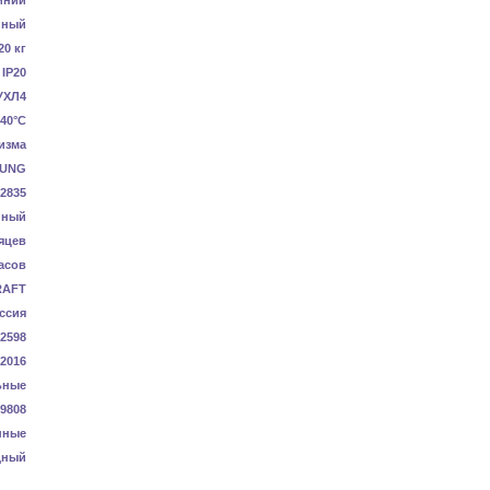
иний
нный
20 кг
IP20
УХЛ4
+40°C
изма
UNG
2835
нный
яцев
асов
RAFT
ссия
2598
-2016
ьные
9808
нные
дный