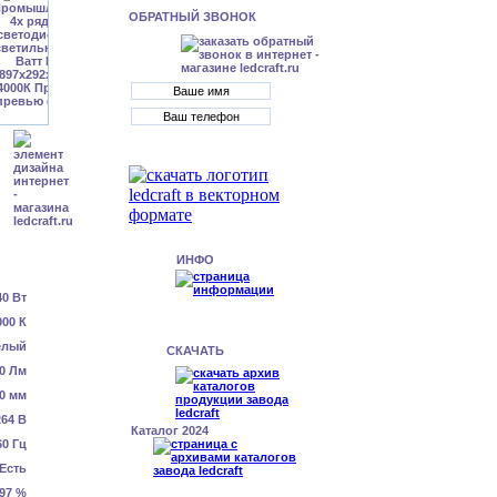
ОБРАТНЫЙ ЗВОНОК
ИНФО
40 Вт
000 К
елый
СКАЧАТЬ
0 Лм
0 мм
64 В
Каталог 2024
60 Гц
Есть
.97 %