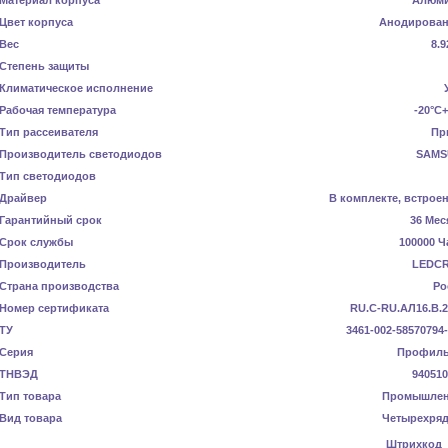
Материал корпуса
Алюм
Цвет корпуса
Анодирова
Вес
8.9
Степень защиты
Климатическое исполнение
Рабочая температура
-20°C
Тип рассеивателя
Пр
Производитель светодиодов
SAMS
Тип светодиодов
Драйвер
В комплекте, встрое
Гарантийный срок
36 Мес
Срок службы
100000 Ч
Производитель
LEDC
Страна производства
Ро
Номер сертификата
RU.C-RU.АЛ16.В.2
ТУ
3461-002-58570794
Серия
Профил
ТНВЭД
940510
Тип товара
Промышле
Вид товара
Четырехря
Штрихкод